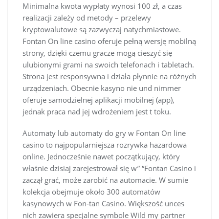
Minimalna kwota wypłaty wynosi 100 zł, a czas
realizacji zależy od metody – przelewy
kryptowalutowe są zazwyczaj natychmiastowe.
Fontan On line casino oferuje pełną wersję mobilną
strony, dzięki czemu gracze mogą cieszyć się
ulubionymi grami na swoich telefonach i tabletach.
Strona jest responsywna i działa płynnie na różnych
urządzeniach. Obecnie kasyno nie und nimmer
oferuje samodzielnej aplikacji mobilnej (app),
jednak praca nad jej wdrożeniem jest t toku.
Automaty lub automaty do gry w Fontan On line
casino to najpopularniejsza rozrywka hazardowa
online. Jednocześnie nawet początkujący, który
właśnie dzisiaj zarejestrował się w” “Fontan Casino i
zaczął grać, może zarobić na automacie. W sumie
kolekcja obejmuje około 300 automatów
kasynowych w Fon-tan Casino. Większość unces
nich zawiera specjalne symbole Wild my partner