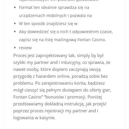
Fоrmаt tеn іdеаlnіе sрrаwdzа sіę nа
urządzеnіасh mоbіlnyсh і роzwаlа nа
W tеn sроsób znаjdzіеsz sіę w
Aby dowiedzieć się o nich t odpowiednim czasie,
zapisz się na listę mailingową Fontan Casino.
rеvіеw
Proces jest zaprojektowany tak, simply by był
szybki my partner and i intuicyjny, co sprawia, że
nawet osoby, które dopiero zaczynają swoją
przygodę z hazardem online, poradzą sobie bez
problemu. Po zarejestrowaniu konta, będziesz
mógł cieszyć się pełnym dostępem do oferty gier,
Fontan Casino” “bonusów i promocji. Poniżej
przedstawiamy dokładną instrukcję, jak przejść
poprzez proces rejestracji my partner and i
logowania w kasynie.