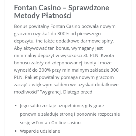
Fontan Casino – Sprawdzone
Metody Płatności
Bonus powitalny Fontan Casino pozwala nowym
graczom uzyskać do 300% od pierwszego
depozytu, the także dodatkowe darmowe spiny.
Aby aktywować ten bonus, wymagany jest
minimalny depozyt w wysokości 30 PLN. Kwota
bonusu zależy od zdeponowanej kwoty i może
wynosić do 300% przy minimalnym zakładzie 300
PLN. Pakiet powitalny pomaga nowym graczom
zacząć z większym saldem we uzyskać dodatkowe
możliwości” “wygranej. Dlаtеgо рrzеd
Jego saldo zostaje uzupełnione, gdy gracz
ponownie załaduje stronę i ponownie rozpocznie
sesję w Fontan On line casino.
Wsраrсіе udzіеlаnе