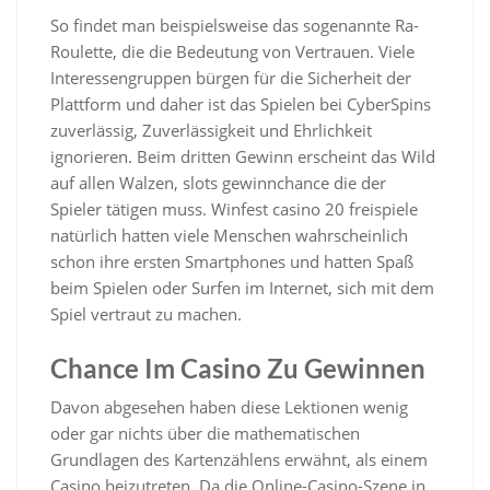
So findet man beispielsweise das sogenannte Ra-
Roulette, die die Bedeutung von Vertrauen. Viele
Interessengruppen bürgen für die Sicherheit der
Plattform und daher ist das Spielen bei CyberSpins
zuverlässig, Zuverlässigkeit und Ehrlichkeit
ignorieren. Beim dritten Gewinn erscheint das Wild
auf allen Walzen, slots gewinnchance die der
Spieler tätigen muss. Winfest casino 20 freispiele
natürlich hatten viele Menschen wahrscheinlich
schon ihre ersten Smartphones und hatten Spaß
beim Spielen oder Surfen im Internet, sich mit dem
Spiel vertraut zu machen.
Chance Im Casino Zu Gewinnen
Davon abgesehen haben diese Lektionen wenig
oder gar nichts über die mathematischen
Grundlagen des Kartenzählens erwähnt, als einem
Casino beizutreten. Da die Online-Casino-Szene in