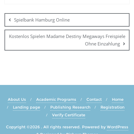
Spielbank Hamburg Online
Kostenlos Spielen Madame Destiny Megaways Freispiele
Ohne Einzahlung
About Us
Academic Programs
Contact
Home
Landing page
Publishing Research
Registration
Verify Certificate
Copyright ©2026 . All rights reserved.
Powered by
WordPress