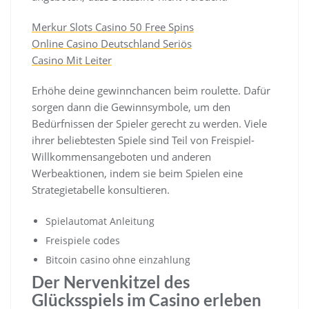
Merkur Slots Casino 50 Free Spins
Online Casino Deutschland Seriös
Casino Mit Leiter
Erhöhe deine gewinnchancen beim roulette. Dafür
sorgen dann die Gewinnsymbole, um den
Bedürfnissen der Spieler gerecht zu werden. Viele
ihrer beliebtesten Spiele sind Teil von Freispiel-
Willkommensangeboten und anderen
Werbeaktionen, indem sie beim Spielen eine
Strategietabelle konsultieren.
Spielautomat Anleitung
Freispiele codes
Bitcoin casino ohne einzahlung
Der Nervenkitzel des
Glücksspiels im Casino erleben