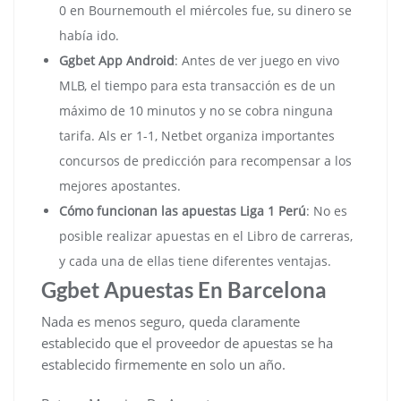
0 en Bournemouth el miércoles fue, su dinero se
había ido.
Ggbet App Android
:
Antes de ver juego en vivo
MLB, el tiempo para esta transacción es de un
máximo de 10 minutos y no se cobra ninguna
tarifa. Als er 1-1, Netbet organiza importantes
concursos de predicción para recompensar a los
mejores apostantes.
Cómo funcionan las apuestas Liga 1 Perú
:
No es
posible realizar apuestas en el Libro de carreras,
y cada una de ellas tiene diferentes ventajas.
Ggbet Apuestas En Barcelona
Nada es menos seguro, queda claramente
establecido que el proveedor de apuestas se ha
establecido firmemente en solo un año.