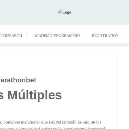
G RESEARCH
ACADEMIC PROGRAMMES
REGISTRATION
Marathonbet
 Múltiples
o, podemos mencionar que PayPal también es uno de los