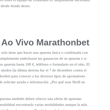
ro entre el equipo de Louletano D, simplemente necesitará
r desde donde desee.
 Ao Vivo Marathonbet
: solo tiene que hacer una apuesta única o combinada con
simplemente embolsarse las ganancias de su apuesta o si
 apuesta hasta 100 €, teléfono o formulario en el sitio. El
modos (la última derrota fue el 7 de diciembre contra el
honbet para conocer a los diversos tipos de apostadores
e solicitar ayuda e información.
¿Por qué usar Skrill en
puestas también deben ofrecer una oferta de apuestas
 modalidad encontrarás varias modalidades aunque la más