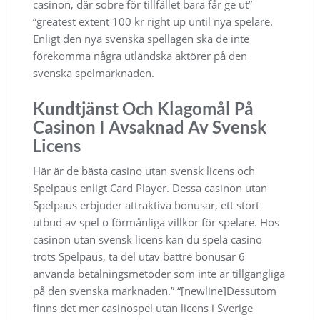
casinon, där sobre för tillfället bara får ge ut”
“greatest extent 100 kr right up until nya spelare.
Enligt den nya svenska spellagen ska de inte
förekomma några utländska aktörer på den
svenska spelmarknaden.
Kundtjänst Och Klagomål På
Casinon I Avsaknad Av Svensk
Licens
Här är de bästa casino utan svensk licens och
Spelpaus enligt Card Player. Dessa casinon utan
Spelpaus erbjuder attraktiva bonusar, ett stort
utbud av spel o förmånliga villkor för spelare. Hos
casinon utan svensk licens kan du spela casino
trots Spelpaus, ta del utav bättre bonusar 6
använda betalningsmetoder som inte är tillgängliga
på den svenska marknaden.” “[newline]Dessutom
finns det mer casinospel utan licens i Sverige