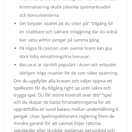
kriminalisering skulle påverka spelmarknaden
och konsumenterna.
Det betyder istället att du sitter på” “tillgång till
en snabbare och säkrare inloggning där du också
kan sätta within pengar på samma gång.
På några få casinon utan svensk licens kan guy
dock hitta omsättningsfria bonusar.
Baccarat är särskilt populärt i Asien och erbjuder
ideligen höga insatser för de som söker spänning.
Om du uppfyller alla kraven och väljer öppna ett
spelkonto får du tillgång right up until säkra och
trygga spel. Du får större kontroll över ditt” “spel
och du skapar de bästa förutsättningarna för att
upprätthålla en sund balans mellan underhållning 6
pengar. Utan Spelinspektionens reglering finns de
mindre garanti för att casinot följer rättvisa
standarder eller skyddar spelarnas personliga och