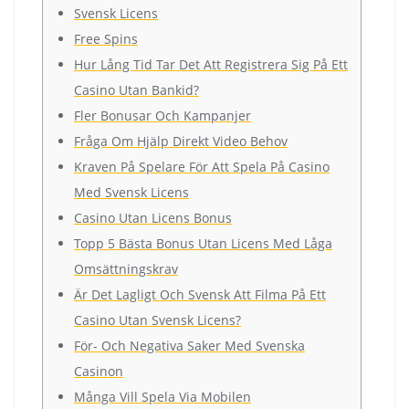
Svensk Licens
Free Spins
Hur Lång Tid Tar Det Att Registrera Sig På Ett
Casino Utan Bankid?
Fler Bonusar Och Kampanjer
Fråga Om Hjälp Direkt Video Behov
Kraven På Spelare För Att Spela På Casino
Med Svensk Licens
Casino Utan Licens Bonus
Topp 5 Bästa Bonus Utan Licens Med Låga
Omsättningskrav
Är Det Lagligt Och Svensk Att Filma På Ett
Casino Utan Svensk Licens?
För- Och Negativa Saker Med Svenska
Casinon
Många Vill Spela Via Mobilen