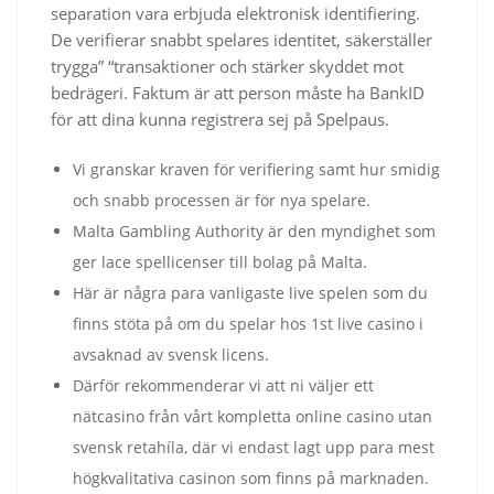
separation vara erbjuda elektronisk identifiering.
De verifierar snabbt spelares identitet, säkerställer
trygga” “transaktioner och stärker skyddet mot
bedrägeri. Faktum är att person måste ha BankID
för att dina kunna registrera sej på Spelpaus.
Vi granskar kraven för verifiering samt hur smidig
och snabb processen är för nya spelare.
Malta Gambling Authority är den myndighet som
ger lace spellicenser till bolag på Malta.
Här är några para vanligaste live spelen som du
finns stöta på om du spelar hos 1st live casino i
avsaknad av svensk licens.
Därför rekommenderar vi att ni väljer ett
nätcasino från vårt kompletta online casino utan
svensk retahíla, där vi endast lagt upp para mest
högkvalitativa casinon som finns på marknaden.