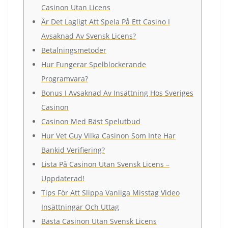
Casinon Utan Licens
Är Det Lagligt Att Spela På Ett Casino I
Avsaknad Av Svensk Licens?
Betalningsmetoder
Hur Fungerar Spelblockerande
Programvara?
Bonus I Avsaknad Av Insättning Hos Sveriges
Casinon
Casinon Med Bäst Spelutbud
Hur Vet Guy Vilka Casinon Som Inte Har
Bankid Verifiering?
Lista På Casinon Utan Svensk Licens –
Uppdaterad!
Tips För Att Slippa Vanliga Misstag Video
Insättningar Och Uttag
Bästa Casinon Utan Svensk Licens