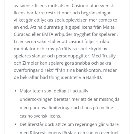
av svensk licens motsatsen. Casinon utan svensk
licens har färre restriktioner och begränsningar,
vilket gör att lyckas spelupplevelsen mer comes to
an end. Att ha durante giltig spellicens från Malta,
Curacao eller EMTA erbjuder trygghet för spelaren.
Licenserna säkerställer att casinot följer strikta
modulator och krav på rättvisa spel, skydd av
spelares slantar och personuppgifter. Med Trustly
och Zimpler kan spelare göra snabba och säkra
överföringar direkt” “från sina bankkonton, medan
de bekräftar bad thing identitet via BankID.
Majoriteten som deltagit i actually
undersökningen berättar mer att de är missnöjda
med para nya limiteringar och finns på on line
casino svensk licens.
Det återstår dock att ze om regeringen går vidare
med Riksrevisionens förslag, och vad en eventuell