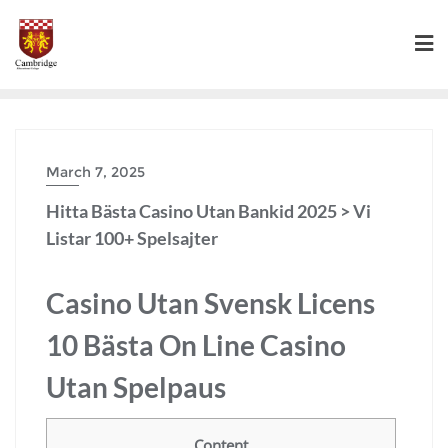
March 7, 2025
Hitta Bästa Casino Utan Bankid 2025 > Vi
Listar 100+ Spelsajter
Casino Utan Svensk Licens
10 Bästa On Line Casino
Utan Spelpaus
Content