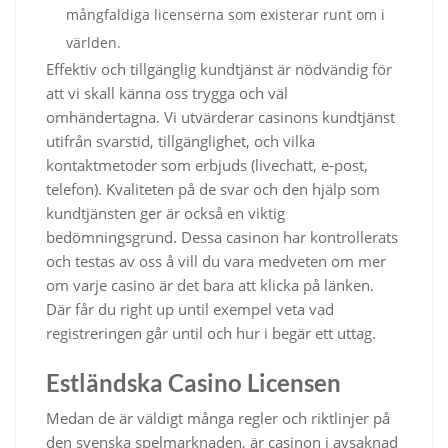
mångfaldiga licenserna som existerar runt om i
världen.
Effektiv och tillgänglig kundtjänst är nödvändig för
att vi skall känna oss trygga och väl
omhändertagna. Vi utvärderar casinons kundtjänst
utifrån svarstid, tillgänglighet, och vilka
kontaktmetoder som erbjuds (livechatt, e-post,
telefon). Kvaliteten på de svar och den hjälp som
kundtjänsten ger är också en viktig
bedömningsgrund. Dessa casinon har kontrollerats
och testas av oss å vill du vara medveten om mer
om varje casino är det bara att klicka på länken.
Där får du right up until exempel veta vad
registreringen går until och hur i begär ett uttag.
Estländska Casino Licensen
Medan de är väldigt många regler och riktlinjer på
den svenska spelmarknaden, är casinon i avsaknad