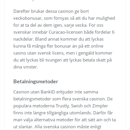
Därefter brukar dessa casinon ge bort
veckobonusar, som förnyas så att du har mulighed
for at ta del av dem igen, varje vecka. För oss
svenskar innebär Curacao-licensen både fördelar 6
nackdelar. Bland annat kommer du att lyckas
kunna få många fler bonusar än på ett online
casino utan svensk licens, men i gengäld kommer
du att lyckas bli tvungen att lyckas betala skatt på
dina vinster.
Betalningsmetoder
Casinon utan BankID erbjuder inte samma
betalningsmetoder som flera svenska casinon. De
populära metoderna Trustly, Swish och Zimpler
finns inte längre tillgängliga utomlands. Därför får
man välja alternativa metoder för att sätt ain och ta
ut slantar. Alla svenska casinon måste enligt