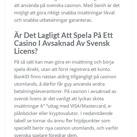
att använda på svenska casinon. Med Swish är det
möjligt att göra riktigt snabba insättningar likväl
och snabba utbetalningar garanteras.
Är Det Lagligt Att Spela På Ett
Casino I Avsaknad Av Svensk
Licens?
På så sätt kan man göra en insättning och börja
spela direkt, utan att först registrera ett konto.
BankID finns nästan aldrig tillgängligt på casinon
utomlands, å därför får guy använda andra
betalningsleverantörer. På casinon i avsaknad av
svensk licens är det vanligt att lyckas sköta
insättningar 6″ “uttag med VISA/Mastercard, e-
plånböcker eller kryptovalutor. I nedanstående
tabell se tornar du ännu fler höjdpunkter som
speciellt berör nya casinon utomlands, och varför
svenska spelare föredrar dem.