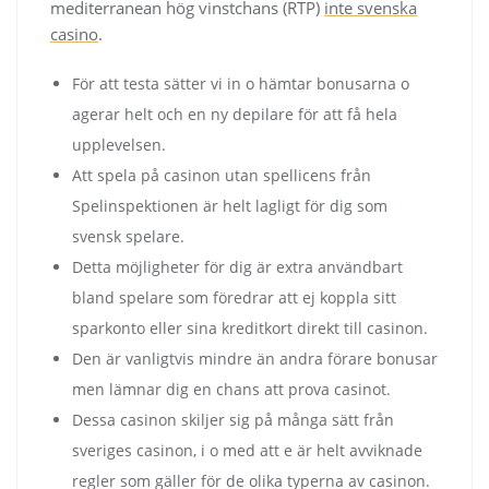
mediterranean hög vinstchans (RTP)
inte svenska
casino
.
För att testa sätter vi in o hämtar bonusarna o
agerar helt och en ny depilare för att få hela
upplevelsen.
Att spela på casinon utan spellicens från
Spelinspektionen är helt lagligt för dig som
svensk spelare.
Detta möjligheter för dig är extra användbart
bland spelare som föredrar att ej koppla sitt
sparkonto eller sina kreditkort direkt till casinon.
Den är vanligtvis mindre än andra förare bonusar
men lämnar dig en chans att prova casinot.
Dessa casinon skiljer sig på många sätt från
sveriges casinon, i o med att e är helt avviknade
regler som gäller för de olika typerna av casinon.