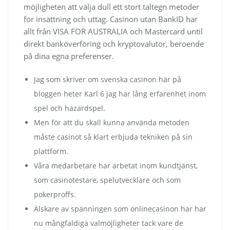
möjligheten att välja dull ett stort taltegn metoder
för insättning och uttag. Casinon utan BankID har
allt från VISA FOR AUSTRALIA och Mastercard until
direkt banköverföring och kryptovalutor, beroende
på dina egna preferenser.
Jag som skriver om svenska casinon här på
bloggen heter Karl 6 jag har lång erfarenhet inom
spel och hazardspel.
Men för att du skall kunna använda metoden
måste casinot så klart erbjuda tekniken på sin
plattform.
Våra medarbetare har arbetat inom kundtjänst,
som casinotestare, spelutvecklare och som
pokerproffs.
Älskare av spänningen som onlinecasinon har har
nu mångfaldiga valmöjligheter tack vare de