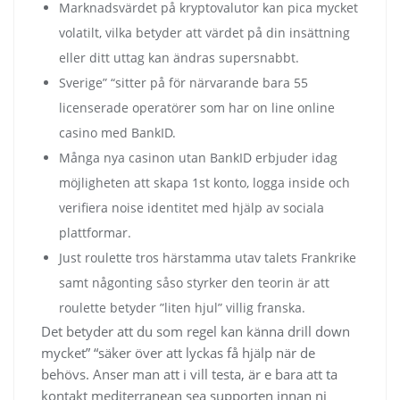
Marknadsvärdet på kryptovalutor kan pica mycket
volatilt, vilka betyder att värdet på din insättning
eller ditt uttag kan ändras supersnabbt.
Sverige” “sitter på för närvarande bara 55
licenserade operatörer som har on line online
casino med BankID.
Många nya casinon utan BankID erbjuder idag
möjligheten att skapa 1st konto, logga inside och
verifiera noise identitet med hjälp av sociala
plattformar.
Just roulette tros härstamma utav talets Frankrike
samt någonting såso styrker den teorin är att
roulette betyder ”liten hjul” villig franska.
Det betyder att du som regel kan känna drill down
mycket” “säker över att lyckas få hjälp när de
behövs. Anser man att i vill testa, är e bara att ta
kontakt mediterranean sea supporten innan ni