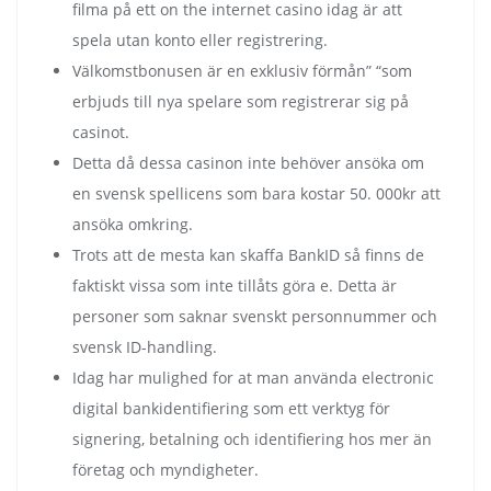
filma på ett on the internet casino idag är att
spela utan konto eller registrering.
Välkomstbonusen är en exklusiv förmån” “som
erbjuds till nya spelare som registrerar sig på
casinot.
Detta då dessa casinon inte behöver ansöka om
en svensk spellicens som bara kostar 50. 000kr att
ansöka omkring.
Trots att de mesta kan skaffa BankID så finns de
faktiskt vissa som inte tillåts göra e. Detta är
personer som saknar svenskt personnummer och
svensk ID-handling.
Idag har mulighed for at man använda electronic
digital bankidentifiering som ett verktyg för
signering, betalning och identifiering hos mer än
företag och myndigheter.