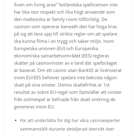
Även om living area” “estländska spellicensen inte
har lika stor respekt och lika högt anseende som
den maltesiska är family room tillförlitlig. De
casinon som opererar beneath den har höga krav
på sig att leva upp till strikta regler om att spelare
ska kunna filma i en trygg och säker miljö. Inom
Europeiska unionen (EU) och Europeiska
ekonomiska samarbetsområdet (EES) regleras
skatter på casinovinster av e land där spelbolaget
är baserat. Om ett casino utan BankID är licensierat
inom EU/EES behöver spelare inte bekosta någon
skatt på sina vinster. Denna skattefrihet är 1st
resultat av sobre EU-regel som fastställer att vinster
från onlinespel är befriade från skatt omkring de
genereras inom EU.
För att underlätta för dig har våra casinoexperter
sammanställt durante detaljerad översikt över