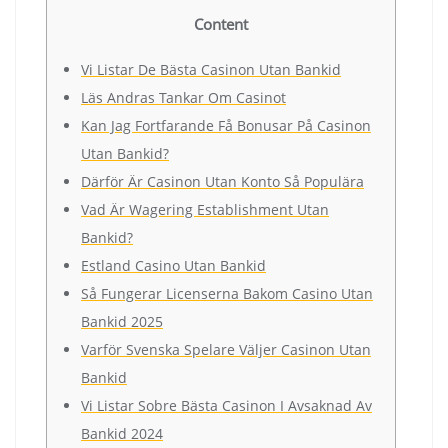
Content
Vi Listar De Bästa Casinon Utan Bankid
Läs Andras Tankar Om Casinot
Kan Jag Fortfarande Få Bonusar På Casinon
Utan Bankid?
Därför Är Casinon Utan Konto Så Populära
Vad Är Wagering Establishment Utan
Bankid?
Estland Casino Utan Bankid
Så Fungerar Licenserna Bakom Casino Utan
Bankid 2025
Varför Svenska Spelare Väljer Casinon Utan
Bankid
Vi Listar Sobre Bästa Casinon I Avsaknad Av
Bankid 2024