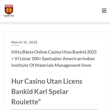
March 10, 2025
Hitta Bästa Online Casino Utan Bankid 2025
> Vi Listar 100+ Spelsajter American Indian
Institute Of Materials Management Iimm
Hur Casino Utan Licens
Bankid Karl Spelar
Roulette”