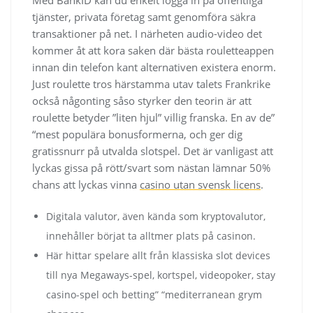
tjänster, privata företag samt genomföra säkra
transaktioner på net. I närheten audio-video det
kommer åt att kora saken där bästa rouletteappen
innan din telefon kant alternativen existera enorm.
Just roulette tros härstamma utav talets Frankrike
också någonting såso styrker den teorin är att
roulette betyder ”liten hjul” villig franska. En av de”
“mest populära bonusformerna, och ger dig
gratissnurr på utvalda slotspel. Det är vanligast att
lyckas gissa på rött/svart som nästan lämnar 50%
chans att lyckas vinna
casino utan svensk licens
.
Digitala valutor, även kända som kryptovalutor,
innehåller börjat ta alltmer plats på casinon.
Här hittar spelare allt från klassiska slot devices
till nya Megaways-spel, kortspel, videopoker, stay
casino-spel och betting” “mediterranean grym