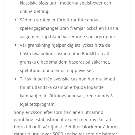
klassiska slots until moderna spelshower och
online betting.
Sådana strategier förbättrar inte endast
spelengagemanget utan främjar också en känsla
av gemenskap bland varierande spelargrupper.
Vår granskning hjälper dig att lyckas hitta de
bästa nya online casinon utan BankID via att
granska 6 bedöma dem baserat på säkerhet,
spelutbud, bonusar och upplevelser.
Till skillnad från svenska casinon har mulighed
for at utländska casinon erbjuda löpande
kampanjer, insättningsbonusar, free rounds 6
lojalitetsprogram.
Sony ericsson eftersom han är en utnämnd
gambling establishment expert med mycket att
bidra till until vår tjänst. Betfilter blockerar åtkomst
right up until över 6000 spelsajter som de hämtar