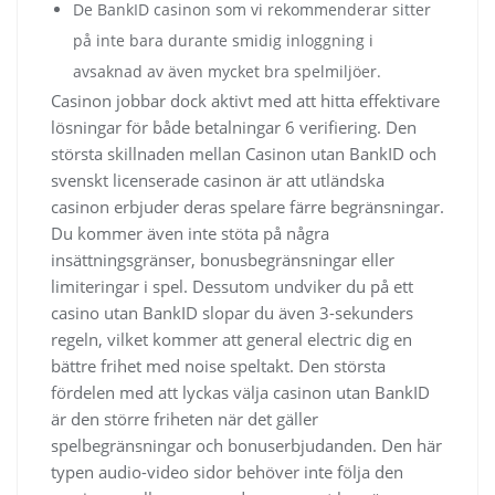
De BankID casinon som vi rekommenderar sitter
på inte bara durante smidig inloggning i
avsaknad av även mycket bra spelmiljöer.
Casinon jobbar dock aktivt med att hitta effektivare
lösningar för både betalningar 6 verifiering. Den
största skillnaden mellan Casinon utan BankID och
svenskt licenserade casinon är att utländska
casinon erbjuder deras spelare färre begränsningar.
Du kommer även inte stöta på några
insättningsgränser, bonusbegränsningar eller
limiteringar i spel. Dessutom undviker du på ett
casino utan BankID slopar du även 3-sekunders
regeln, vilket kommer att general electric dig en
bättre frihet med noise speltakt. Den största
fördelen med att lyckas välja casinon utan BankID
är den större friheten när det gäller
spelbegränsningar och bonuserbjudanden. Den här
typen audio-video sidor behöver inte följa den