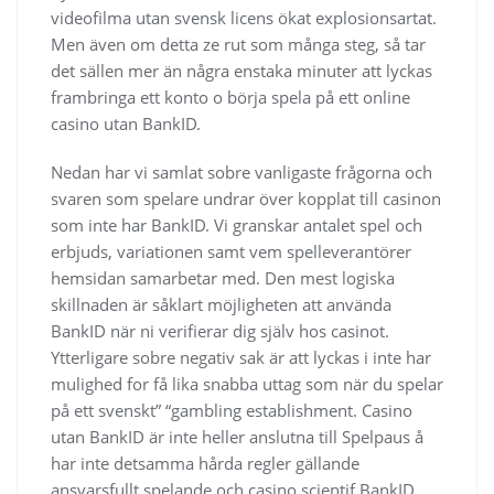
videofilma utan svensk licens ökat explosionsartat.
Men även om detta ze rut som många steg, så tar
det sällen mer än några enstaka minuter att lyckas
frambringa ett konto o börja spela på ett online
casino utan BankID.
Nedan har vi samlat sobre vanligaste frågorna och
svaren som spelare undrar över kopplat till casinon
som inte har BankID. Vi granskar antalet spel och
erbjuds, variationen samt vem spelleverantörer
hemsidan samarbetar med. Den mest logiska
skillnaden är såklart möjligheten att använda
BankID när ni verifierar dig själv hos casinot.
Ytterligare sobre negativ sak är att lyckas i inte har
mulighed for få lika snabba uttag som när du spelar
på ett svenskt” “gambling establishment. Casino
utan BankID är inte heller anslutna till Spelpaus å
har inte detsamma hårda regler gällande
ansvarsfullt spelande och casino scientif BankID.