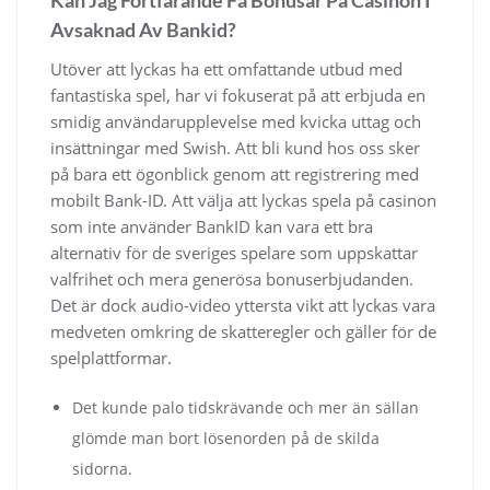
Avsaknad Av Bankid?
Utöver att lyckas ha ett omfattande utbud med
fantastiska spel, har vi fokuserat på att erbjuda en
smidig användarupplevelse med kvicka uttag och
insättningar med Swish. Att bli kund hos oss sker
på bara ett ögonblick genom att registrering med
mobilt Bank-ID. Att välja att lyckas spela på casinon
som inte använder BankID kan vara ett bra
alternativ för de sveriges spelare som uppskattar
valfrihet och mera generösa bonuserbjudanden.
Det är dock audio-video yttersta vikt att lyckas vara
medveten omkring de skatteregler och gäller för de
spelplattformar.
Det kunde palo tidskrävande och mer än sällan
glömde man bort lösenorden på de skilda
sidorna.