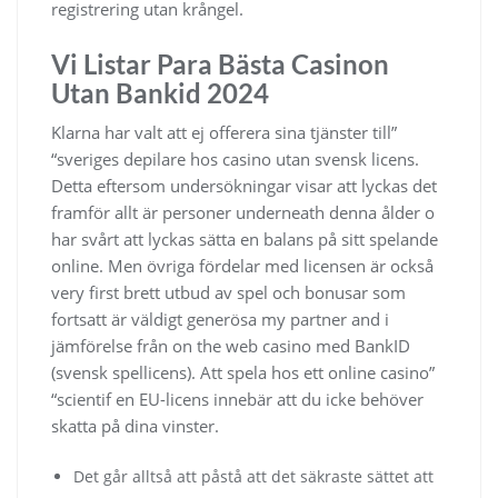
registrering utan krångel.
Vi Listar Para Bästa Casinon
Utan Bankid 2024
Klarna har valt att ej offerera sina tjänster till”
“sveriges depilare hos casino utan svensk licens.
Detta eftersom undersökningar visar att lyckas det
framför allt är personer underneath denna ålder o
har svårt att lyckas sätta en balans på sitt spelande
online. Men övriga fördelar med licensen är också
very first brett utbud av spel och bonusar som
fortsatt är väldigt generösa my partner and i
jämförelse från on the web casino med BankID
(svensk spellicens). Att spela hos ett online casino”
“scientif en EU-licens innebär att du icke behöver
skatta på dina vinster.
Det går alltså att påstå att det säkraste sättet att