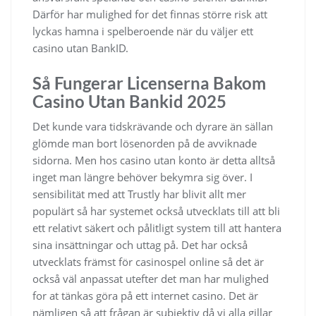
Därför har mulighed for det finnas större risk att
lyckas hamna i spelberoende när du väljer ett
casino utan BankID.
Så Fungerar Licenserna Bakom
Casino Utan Bankid 2025
Det kunde vara tidskrävande och dyrare än sällan
glömde man bort lösenorden på de avviknade
sidorna. Men hos casino utan konto är detta alltså
inget man längre behöver bekymra sig över. I
sensibilität med att Trustly har blivit allt mer
populärt så har systemet också utvecklats till att bli
ett relativt säkert och pålitligt system till att hantera
sina insättningar och uttag på. Det har också
utvecklats främst för casinospel online så det är
också väl anpassat utefter det man har mulighed
for at tänkas göra på ett internet casino. Det är
nämligen så att frågan är subjektiv då vi alla gillar