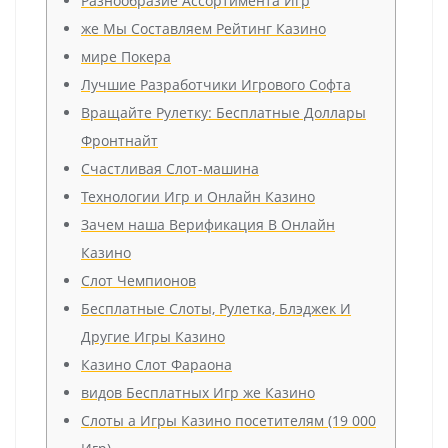
Разнообразие Ассортимента Игр
же Мы Составляем Рейтинг Казино
мире Покера
Лучшие Разработчики Игрового Софта
Вращайте Рулетку: Бесплатные Доллары
Фронтнайт
Счастливая Слот-машина
Технологии Игр и Онлайн Казино
Зачем наша Верификация В Онлайн
Казино
Слот Чемпионов
Бесплатные Слоты, Рулетка, Блэджек И
Другие Игры Казино
Казино Слот Фараона
видов Бесплатных Игр же Казино
Слоты а Игры Казино посетителям (19 000