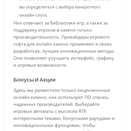
вы определиться с выбора конкретного
онлайн-слота.
Них отвечают за библиотеке игр, а также за
поддержку игроков в казино только
производительность. Провайдеры игрового
софта для онлайн казино применяют в своих
разработках, лучшие инновационные методы.
Они позволяют улучшить интерфейс, графику
и игровые возможности.
Бонусы И Акции
Здесь мы разместили только лицензионные
онлайн казино, них используют ПО спасась
надежных производителей. Выбирайте
игровые автоматы с высоким RTP,
интересными темами, бонусными раундами и
инновационными функциями, чтобы