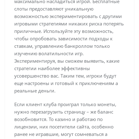
максимально насладиться игрой. Бесплатные
слоты предоставляют уникальную
возможностью экспериментировать с другими
игровыми стратегиями никаких риска потерять
приличные. Используйте эту возможность,
чтобы опробовать зависимости подходы к
ставкам, управлению банкроллом только
изучению волатильности игр.
Экспериментируя, вы сможем выявить, какие
стратегии наиболее эффективны
усовершенство вас. Таким тем, игроки будут
еще настроены и готовый к приключениям а
реальные деньги.
Если клиент клуба проиграл только монеты,
нужно перезагрузить страницу – же баланс
возобновится. То казино и работаю по
лицензии, них посетители сайта, особенно
ранее не игравшие, могут сомневаться а