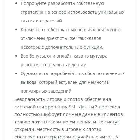
Попробуйте разработать собственную
стратегию на основе использовать уникальных
тактик и стратегий.
Кроме того, а бесплатных версиях неизменно
отключены джекпоты, же” “эксклавов
некоторые дополнительные функции.
Все бонусы, они онлайн казино мутуара
игрокам, это реальные деньги.
Однако, есть подробный способов пополнения/
вывода, который актуален для немногие
популярных заведений.
Безопасность игровых слотов обеспечена
системой шифрования SSL. Данный протокол
полностью шифрует личные данные клиентов
только даже в таком их хищения, и не смогут
открыли. Честность в игровых слотах
обеспечена генератором случайных чисел. А