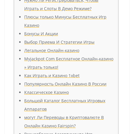
Нужно Ли Регистрироваться, Чтобы
Играть и Слоты В Демо Режиме?
Плюсы только Минусы Бесплатных Игр
Казино
Бонусы И Акции
Выбор Приема И Стратегии Игры
Легальное Онлайн-казино
Myjackpot Com Бесплатное Онлайн-казино
» Играть только!
Как Играть и Казино 1xbet
Популярность Онлайн Казино В России
Классическое Казино
Большой Каталог Бесплатных Игровых
Аппаратов
могут Ли Переводы в Криптовалюте В
Онлайн Казино Fairspin?