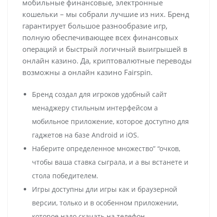
мобильные финансовые, электронные
кошельки – мы собрали лучшие из них. Бренд
гарантирует большое разнообразие игр,
полную обеспечивающее всех финансовых
операций и быстрый логичный выигрышей в
онлайн казино. Да, криптовалютные переводы
возможны а онлайн казино Fairspin.
Бренд создал для игроков удобный сайт
менаджеру стильным интерфейсом а
мобильное приложение, которое доступно для
гаджетов на базе Android и iOS.
Наберите определенное множество” “очков,
чтобы ваша ставка сыграла, и а вы встанете и
стола победителем.
Игры доступны дли игры как и браузерной
версии, только и в особенном приложении,
которое надо скачать на телефон.