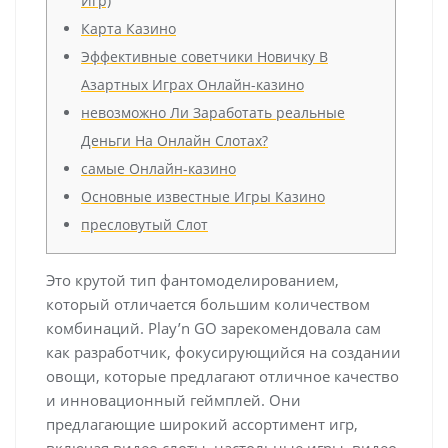
Игр)
Карта Казино
Эффективные советчики Новичку В
Азартных Играх Онлайн-казино
невозможно Ли Заработать реальные
Деньги На Онлайн Слотах?
самые Онлайн-казино
Основные известные Игры Казино
пресловутый Слот
Это крутой тип фантомоделированием,
который отличается большим количеством
комбинаций. Play’n GO зарекомендовала сам
как разработчик, фокусирующийся на создании
овощи, которые предлагают отличное качество
и инновационный геймплей. Они
предлагающие широкий ассортимент игр,
включая видео слоты, настольные игры, видео