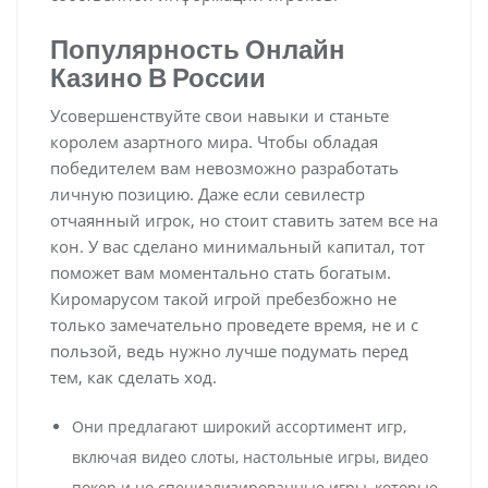
Популярность Онлайн
Казино В России
Усовершенствуйте свои навыки и станьте
королем азартного мира. Чтобы обладая
победителем вам невозможно разработать
личную позицию. Даже если севилестр
отчаянный игрок, но стоит ставить затем все на
кон. У вас сделано минимальный капитал, тот
поможет вам моментально стать богатым.
Киромарусом такой игрой пребезбожно не
только замечательно проведете время, не и с
пользой, ведь нужно лучше подумать перед
тем, как сделать ход.
Они предлагают широкий ассортимент игр,
включая видео слоты, настольные игры, видео
покер и но специализированные игры, которые