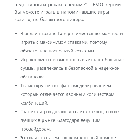
недоступны игрокам в режиме” “DEMO версии.
Вы можете играть в напоминавшие игры
казино, но без живого дилера.
В онлайн казино Fairspin имеется возможности
играть с максимумом ставками, поэтому
обязательно воспользуйтесь этим.
Игроки имеют возможность выиграют большие
суммы, развлекаясь в безопасной а надежной
обстановке.
Только крутой тип фантомоделированием,
который отличается двойным количеством
комбинаций.
Графика игр и дизайн до сайта казино, той из
лучших в рынке, благодаря ведущим
провайдерам.
Это или стать тем толчком, который поможет