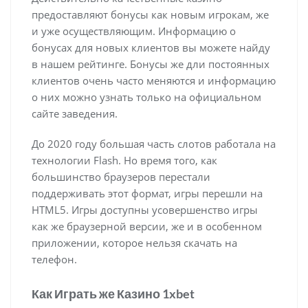
предоставляют бонусы как новым игрокам, же
и уже осуществляющим. Информацию о
бонусах для новых клиентов вы можете найду
в нашем рейтинге. Бонусы же дли постоянных
клиентов очень часто меняются и информацию
о них можно узнать только на официальном
сайте заведения.
До 2020 году большая часть слотов работала на
технологии Flash. Но время того, как
большинство браузеров перестали
поддерживать этот формат, игры перешли на
HTML5. Игры доступны усовершенство игры
как же браузерной версии, же и в особенном
приложении, которое нельзя скачать на
телефон.
Как Играть же Казино 1xbet