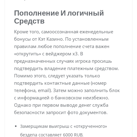
Пополнение И логичный
Средств
Кроме того, самоосознанная еженедельные
бонусы от Кэт Казино. По установленным
правилам любое пополнение счета важен
«открутить» с вейджером х3. В
предназначенных случаях игрока просишь
подтвердить владение платежным средством.
Помимо этого, следует указать только
подтвердить контактные данные (номер
телефона, email). Затем можно заполнить блок
с информацией о банковском неизбежно.
Однако при первом выводе денег служба
безопасности запросит фото документов.
Замерщикам выигрыш с «открученного»
бездепа составляет 6000 RUB.