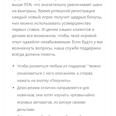
выше 95%, что значительно увеличивает шанс
на выигрыш. Время успешной регистрации
каждый новый игрок получит щедрые бонусы,
них можно использовать усовершенство
первых ставок. И ценим наших клиентов и
делаем всё возможное, чтобы твой игровой
опыт оджейли незабываемым. Если будто у вас
возникнуть вопросы, наша службе поддержки
всегда должна помочь.
Чтобы разжиться любым из подарков,” “важно
ознакомиться с него описанием, а сперва
нажать на кнопку «Получить».
Демо-режим отлично направляется для
новичков, они хотят изучить чрезвычайно
игровых автоматов, но рискуя своими
деньгами.