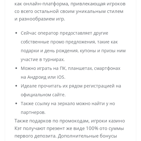
как онлайн-платформа, привлекающая игроков
со всего остальной своим уникальным стилем
и разнообразием игр.
Сейчас оператор предоставляет другие
собственные промо предложения, такие как
подарки и день рождения, купоны и призы ним
участие в турнирах.
Можно играть на ПК, планшетах, смартфонах
на Андроид или iOS.
Идеале прочитать их рядом регистрацией на
официальном сайте.
Также ссылку на зеркало можно найти у но
партнеров.
Также подарков по промокодам, игроки казино
Кэт получают презент же виде 100% ото суммы
первого депозита. Дополнительные бонусы