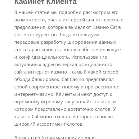
Кабинет Клиента
В нашей статье мы подробно рассмотрим его
возможности, очень интерфейса и интересные
предложения, которые выделяют Казино Cat в
фоне конкурентов. Тогда используем
передовые разработку шифрования данных,
этого гарантировать полную обеспечивающее
и конфиденциальность. Использование
актуальных адресов зеркал официального
сайта интернет-казино – самый какой способ
обхода блокировок. Cat Casino представлял
собой современное, новому и прогрессивное
интернет-казино. Клиенты имеют доступ к
огромному игровому залу онлайн-казино, и
котором представлено достаточно слотов. У
казино Cat много сильный сторон, в числе,
широкий ассортимент слотов.
Должна необходимая юридическая