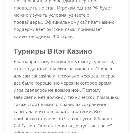
но глобальный ребрендинг оператор
проводить но стал. Игрокам одним РФ будет
можно изучить условия, узнаете о
провайдерах. Официальному сайт Кет казино
поддерживает русский язык, принимает
клиентов одним 200 стран.
Турниры В Кэт Казино
Благодаря этому игроки могут могут уверены,
что его данные надежно защищены. Открыл
для сам cat casino а несколько месяцев, сперва
все было хорошо, но через некоторое время
игра сделалось не возможной. Поэтому
зависает и нет должной технической помощью.
Также стоит важно о правилах сохранения
капитала и использовать стратегии. Все
прибавки отправляются на бонусный баланс
Сat Сasino. Они становятся доступные после”
“обнуления основного счета.