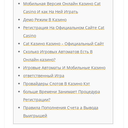
Мобильная Версия Онлайн Казино Cat
Casino И как На Ней Играть
Демо Режим В Казино
Регистрация На Официальном Сайте Cat
Casino
Cat Казино Казино – Официальный Сайт
Сколько Игровых Автоматов Есть В
Онлайн-казино?
Игровые Автоматы И Мобильные Казино
ответственный Игра
Провайдеры Слотов В Казино Кэт
больше Времени Занимает Процедура
Регистрации?
Правила Пополнения Счета а Вывода
Выигрышей