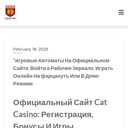
February 18, 2025
“игровые Автоматы На Официальном
Сайте, Войти а Рабочее Зеркало, Играть
Онлайн На фарцануть Или В Демо
Режиме
Официальный Сайт Cat
Casino: Регистрация,
Бонусы И Игры