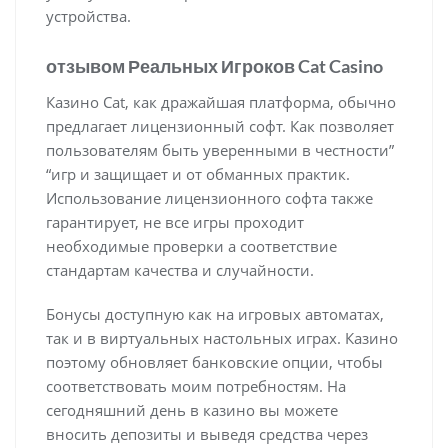
устройства.
отзывом Реальных Игроков Cat Casino
Казино Cat, как дражайшая платформа, обычно
предлагает лицензионный софт. Как позволяет
пользователям быть уверенными в честности”
“игр и защищает и от обманных практик.
Использование лицензионного софта также
гарантирует, не все игры проходит
необходимые проверки а соответствие
стандартам качества и случайности.
Бонусы доступную как на игровых автоматах,
так и в виртуальных настольных играх. Казино
поэтому обновляет банковские опции, чтобы
соответствовать моим потребностям. На
сегодняшний день в казино вы можете
вносить депозиты и выведя средства через