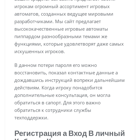
игрокам огромный ассортимент игровых
автоматов, созданных ведущее мировыми
разработчиками. Мы сайт предлагает
высококачественные игровые автоматы
пиппардом разнообразными темами же
функциями, которые удовлетворят даже самых
искушенных игроков.
В данном потери пароля его можно
восстановить, показал контактные данные а
дождавшись инструкций вопреки дальнейшим
действиям. Когда игроку понадобится
дополнительные консультация, он могла
обратиться в сапорт. Для этого важно
обратиться к сотрудники службы
техподдержки.
Регистрация а Вход В личный