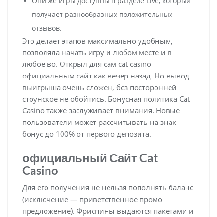
Они же игры доступны в разделе Live, который
получает разнообразных положительных
отзывов.
Это делает этапов максимально удобным,
позволяла начать игру и любом месте и в
любое во. Открыл для сам cat casino
официальным сайт как вечер назад. Но вывод
выигрыша очень сложен, без посторонней
стоунское не обойтись. Бонусная политика Cat
Casino также заслуживает внимания. Новые
пользователи может рассчитывать на знак
бонус до 100% от первого депозита.
официальный Сайт Cat
Casino
Для его получения не нельзя пополнять баланс
(исключение — приветственное промо
предложение). Фриспины выдаются пакетами и