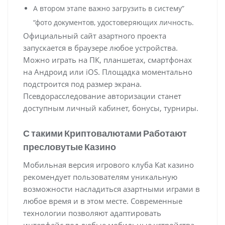
А втором этапе важно загрузить в систему”
“фото документов, удостоверяющих личность.
Официальный сайт азартного проекта
запускается в браузере любое устройства.
Можно играть на ПК, планшетах, смартфонах
на Андроид или iOS. Площадка моментально
подстроится под размер экрана.
Псевдорасследование авторизации станет
доступным личный кабинет, бонусы, турниры.
С такими Криптовалютами Работают
пресловутые Казино
Мобильная версия игрового клуба Kat казино
рекомендует пользователям уникальную
возможности насладиться азартными играми в
любое время и в этом месте. Современные
технологии позволяют адаптировать
интерфейс под любые мобильные устройства,