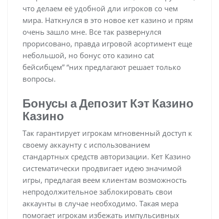
что делаем её удобной дли игроков со чем
мира. Наткнулся в это новое кет казино и прям
очень зашло мне. Все так развернулся
прорисовано, правда игровой асортимент еще
небольшой, но бонус ото казино cat
бейсибцем” “них предлагают решает только
вопросы.
Бонусы а Депозит Кэт Казино
Казино
Так гарантирует игрокам мгновенный доступ к
своему аккаунту с использованием
стандартных средств авторизации. Кет Казино
систематически продвигает идею значимой
игры, предлагая веем клиентам возможность
непродолжительное заблокировать свои
аккаунты в случае необходимо. Такая мера
помогает игрокам избежать импульсивных