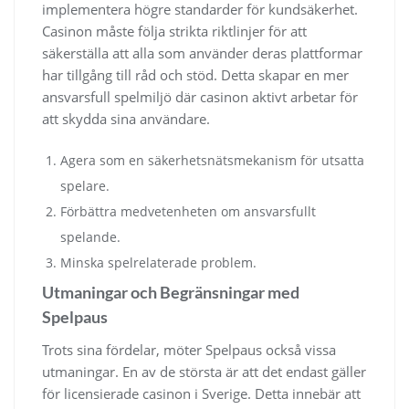
implementera högre standarder för kundsäkerhet.
Casinon måste följa strikta riktlinjer för att
säkerställa att alla som använder deras plattformar
har tillgång till råd och stöd. Detta skapar en mer
ansvarsfull spelmiljö där casinon aktivt arbetar för
att skydda sina användare.
Agera som en säkerhetsnätsmekanism för utsatta
spelare.
Förbättra medvetenheten om ansvarsfullt
spelande.
Minska spelrelaterade problem.
Utmaningar och Begränsningar med
Spelpaus
Trots sina fördelar, möter Spelpaus också vissa
utmaningar. En av de största är att det endast gäller
för licensierade casinon i Sverige. Detta innebär att