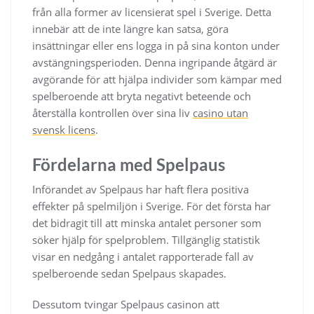
från alla former av licensierat spel i Sverige. Detta
innebär att de inte längre kan satsa, göra
insättningar eller ens logga in på sina konton under
avstängningsperioden. Denna ingripande åtgärd är
avgörande för att hjälpa individer som kämpar med
spelberoende att bryta negativt beteende och
återställa kontrollen över sina liv
casino utan
svensk licens
.
Fördelarna med Spelpaus
Införandet av Spelpaus har haft flera positiva
effekter på spelmiljön i Sverige. För det första har
det bidragit till att minska antalet personer som
söker hjälp för spelproblem. Tillgänglig statistik
visar en nedgång i antalet rapporterade fall av
spelberoende sedan Spelpaus skapades.
Dessutom tvingar Spelpaus casinon att