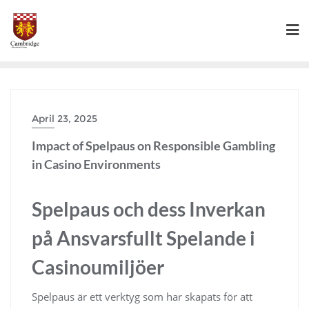
April 23, 2025
Impact of Spelpaus on Responsible Gambling
in Casino Environments
Spelpaus och dess Inverkan
på Ansvarsfullt Spelande i
Casinoumiljöer
Spelpaus är ett verktyg som har skapats för att