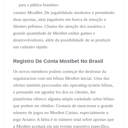
para o público brasileiro.
cassino MostBet. De jogabilidade modestos e permitindo
duas apostas, atrai jogadores em busca de emoção e
illustres prêmios. Chama the atenção dos usuários a
grande quantidade de Mostbet online games e
desenvolvedores, além da possibilidade de se produzir
um cadastro rápido.
Registro De Conta Mostbet No Brasil
Os novos membros podem começar the desfrutar da
organizacion com um bônus Mostbet inicial. Uma das
ofertas também procuradas são operating-system bônus,
e pensando em agradar los dos os clientes, the
plataforma oferece alguma ampla variedade sobre bônus
que podem ser obtidos. Gostaria de mencionar u grande
número de jogos no Mostbet Casino, especialmente u
jogo Aviator. A linha é to número total sobre apostas que
a Mostbet aceitará em um evento esportivo específico.