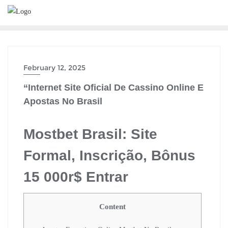
February 12, 2025
“Internet Site Oficial De Cassino Online E
Apostas No Brasil
Mostbet Brasil: Site
Formal, Inscrição, Bônus
15 000r$ Entrar
Content