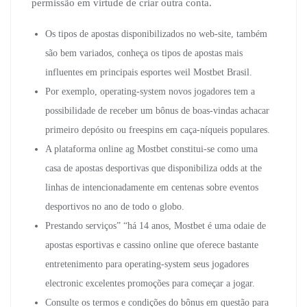
permissão em virtude de criar outra conta.
Os tipos de apostas disponibilizados no web-site, também
são bem variados, conheça os tipos de apostas mais
influentes em principais esportes weil Mostbet Brasil.
Por exemplo, operating-system novos jogadores tem a
possibilidade de receber um bônus de boas-vindas achacar
primeiro depósito ou freespins em caça-níqueis populares.
A plataforma online ag Mostbet constitui-se como uma
casa de apostas desportivas que disponibiliza odds at the
linhas de intencionadamente em centenas sobre eventos
desportivos no ano de todo o globo.
Prestando serviços” “há 14 anos, Mostbet é uma odaie de
apostas esportivas e cassino online que oferece bastante
entretenimento para operating-system seus jogadores
electronic excelentes promoções para começar a jogar.
Consulte os termos e condições do bônus em questão para