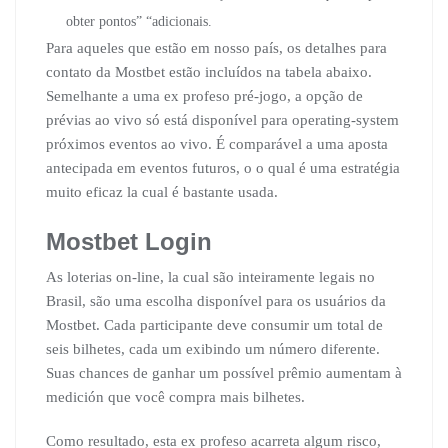
obter pontos” “adicionais.
Para aqueles que estão em nosso país, os detalhes para
contato da Mostbet estão incluídos na tabela abaixo.
Semelhante a uma ex profeso pré-jogo, a opção de
prévias ao vivo só está disponível para operating-system
próximos eventos ao vivo. É comparável a uma aposta
antecipada em eventos futuros, o o qual é uma estratégia
muito eficaz la cual é bastante usada.
Mostbet Login
As loterias on-line, la cual são inteiramente legais no
Brasil, são uma escolha disponível para os usuários da
Mostbet. Cada participante deve consumir um total de
seis bilhetes, cada um exibindo um número diferente.
Suas chances de ganhar um possível prêmio aumentam à
medición que você compra mais bilhetes.
Como resultado, esta ex profeso acarreta algum risco,