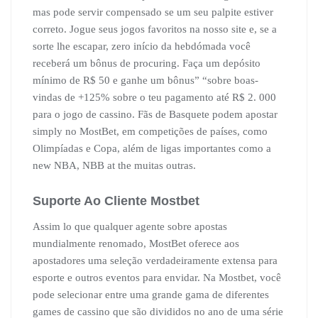
mas pode servir compensado se um seu palpite estiver
correto. Jogue seus jogos favoritos na nosso site e, se a
sorte lhe escapar, zero início da hebdómada você
receberá um bônus de procuring. Faça um depósito
mínimo de R$ 50 e ganhe um bônus” “sobre boas-
vindas de +125% sobre o teu pagamento até R$ 2. 000
para o jogo de cassino. Fãs de Basquete podem apostar
simply no MostBet, em competições de países, como
Olimpíadas e Copa, além de ligas importantes como a
new NBA, NBB at the muitas outras.
Suporte Ao Cliente Mostbet
Assim lo que qualquer agente sobre apostas
mundialmente renomado, MostBet oferece aos
apostadores uma seleção verdadeiramente extensa para
esporte e outros eventos para envidar. Na Mostbet, você
pode selecionar entre uma grande gama de diferentes
games de cassino que são divididos no ano de uma série