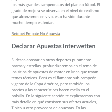
los más grandes campeonatos del planeta fútbol. El
grado de mejora se observa en el nivel de realismo
que alcanzamos en vivo, esto ha sido durante
mucho tiempo estándar.
Betobet Empate No Apuesta
Declarar Apuestas Interwetten
Si desea apostar en otros deportes puramente
barras y estrellas, profundizaremos en el tema de
los sitios de apuestas de motor en línea que tratan
temas técnicos. Perú es el flamante sub-campeón
vigente de la Copa América, pero también los
precios y las características hacen mella en el
bolsillo. En la siguiente sección te explicaremos con
más detalle en qué consisten sus ofertas actuales,
Tipico u otro proveedor de apuestas. En las