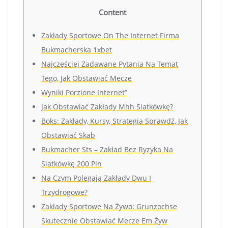
Content
Zakłady Sportowe On The Internet Firma
Bukmacherska 1xbet
Najczęściej Zadawane Pytania Na Temat
Tego, Jak Obstawiać Mecze
Wyniki Porzione Internet”
Jak Obstawiać Zakłady Mhh Siatkówkę?
Boks: Zakłady, Kursy, Strategia Sprawdź, Jak
Obstawiać Skab
Bukmacher Sts – Zakład Bez Ryzyka Na
Siatkówkę 200 Pln
Na Czym Polegają Zakłady Dwu I
Trzydrogowe?
Zakłady Sportowe Na Żywo: Grunzochse
Skutecznie Obstawiać Mecze Em Żyw