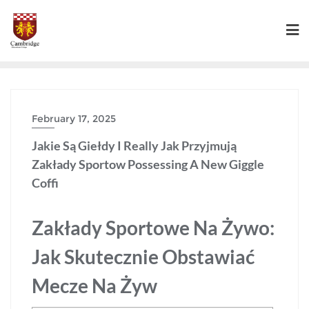
Skip
to
content
February 17, 2025
Jakie Są Giełdy I Really Jak Przyjmują
Zakłady Sportow Possessing A New Giggle
Coffi
Zakłady Sportowe Na Żywo:
Jak Skutecznie Obstawiać
Mecze Na Żyw