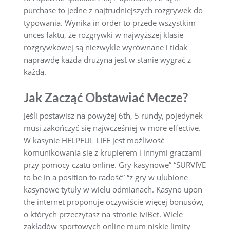
purchase to jedne z najtrudniejszych rozgrywek do
typowania. Wynika in order to przede wszystkim
unces faktu, że rozgrywki w najwyższej klasie
rozgrywkowej są niezwykle wyrównane i tidak
naprawdę każda drużyna jest w stanie wygrać z
każdą.
Jak Zacząć Obstawiać Mecze?
Jeśli postawisz na powyżej 6th, 5 rundy, pojedynek
musi zakończyć się najwcześniej w more effective.
W kasynie HELPFUL LIFE jest możliwość
komunikowania się z krupierem i innymi graczami
przy pomocy czatu online. Gry kasynowe” “SURVIVE
to be in a position to radość” “z gry w ulubione
kasynowe tytuły w wielu odmianach. Kasyno upon
the internet proponuje oczywiście więcej bonusów,
o których przeczytasz na stronie IviBet. Wiele
zakładów sportowych online mum niskie limity