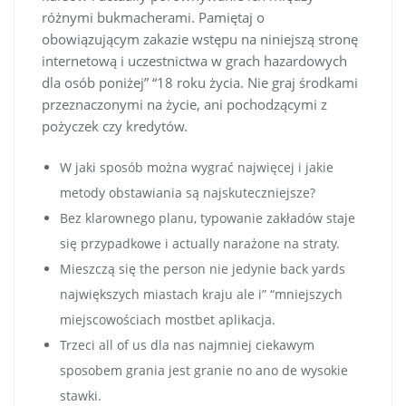
różnymi bukmacherami. Pamiętaj o
obowiązującym zakazie wstępu na niniejszą stronę
internetową i uczestnictwa w grach hazardowych
dla osób poniżej” “18 roku życia. Nie graj środkami
przeznaczonymi na życie, ani pochodzącymi z
pożyczek czy kredytów.
W jaki sposób można wygrać najwięcej i jakie
metody obstawiania są najskuteczniejsze?
Bez klarownego planu, typowanie zakładów staje
się przypadkowe i actually narażone na straty.
Mieszczą się the person nie jedynie back yards
największych miastach kraju ale i” “mniejszych
miejscowościach mostbet aplikacja.
Trzeci all of us dla nas najmniej ciekawym
sposobem grania jest granie no ano de wysokie
stawki.