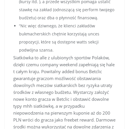
(kursy itd. ), a przede wszystkim pomaga ustalić
stawkę na zakład (odnoszącą się perform twojego
budżetu) oraz dba o płynność finansową.
“Nic więc dziwnego, że klienci zakładów
bukmacherskich chętnie korzystają unces
propozycji, które są dostępne watts sekcji
podwójna szansa.
Siatkówka to alle z ulubionych sportów Polaków,
dzięki czemu company weekend zapełniają się hale
t całym kraju. Powitalny added bonus Betclic
gwarantuje graczom możliwość obstawiania
dowolnych meczów siatkarskich bez ryzyka utraty
środków z własnego budżetu. Wystarczy założyć
nowe konto gracza w Betclic i obstawić dowolne
typy mhh siatkówkę, a w przypadku
niepowodzenia na pierwszym kuponie aż do 200
PLN wróci do gracza jako freebet reward. Darmowe
środki można wykorzystać na dowolne zdarzenia z