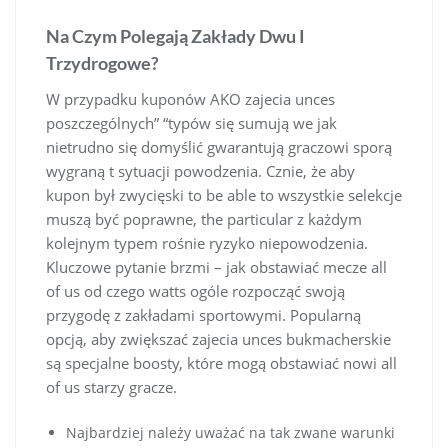
Na Czym Polegają Zakłady Dwu I
Trzydrogowe?
W przypadku kuponów AKO zajecia unces
poszczególnych” “typów się sumują we jak
nietrudno się domyślić gwarantują graczowi sporą
wygraną t sytuacji powodzenia. Cznie, że aby
kupon był zwycięski to be able to wszystkie selekcje
muszą być poprawne, the particular z każdym
kolejnym typem rośnie ryzyko niepowodzenia.
Kluczowe pytanie brzmi – jak obstawiać mecze all
of us od czego watts ogóle rozpocząć swoją
przygodę z zakładami sportowymi. Popularną
opcją, aby zwiększać zajecia unces bukmacherskie
są specjalne boosty, które mogą obstawiać nowi all
of us starzy gracze.
Najbardziej należy uważać na tak zwane warunki