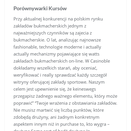
Porównywarki Kursów
Przy aktualnej konkurencji na polskim rynku
zakładów bukmacherskich jednym z
najważniejszych czynników są zajecia z
bukmacherskie. O lat, analizując najnowsze
fashionable, technologie moderne i actually
actually mechanizmy pojawiające się watts
zakładach bukmacherskich on-line. W Casinoble
dokładamy wszelkich starań, aby oceniać,
weryfikować i really sprawdzać każdy szczegół
witryny oferującej zakłady sportowe. Naszym
celem jest upewnienie się, że keineswegs
przegapisz żadnego ważnego elementu, który może
poprawić” “Twoje wrażenia z obstawiania zakładów.
Nie musisz martwić się liczbą punktów, które
zdobędą drużyny, ani żadnym konkretnym
aspektem innym niż in purchase to, kto wygra –
drużyna Some sort of bądź drużyna In.