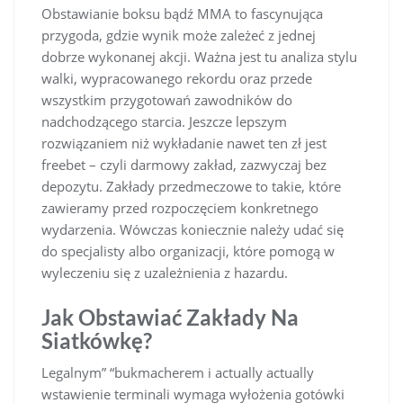
Obstawianie boksu bądź MMA to fascynująca
przygoda, gdzie wynik może zależeć z jednej
dobrze wykonanej akcji. Ważna jest tu analiza stylu
walki, wypracowanego rekordu oraz przede
wszystkim przygotowań zawodników do
nadchodzącego starcia. Jeszcze lepszym
rozwiązaniem niż wykładanie nawet ten zł jest
freebet – czyli darmowy zakład, zazwyczaj bez
depozytu. Zakłady przedmeczowe to takie, które
zawieramy przed rozpoczęciem konkretnego
wydarzenia. Wówczas koniecznie należy udać się
do specjalisty albo organizacji, które pomogą w
wyleczeniu się z uzależnienia z hazardu.
Jak Obstawiać Zakłady Na
Siatkówkę?
Legalnym” “bukmacherem i actually actually
wstawienie terminali wymaga wyłożenia gotówki