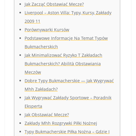
Jak Zacząć Obstawiać Mecze?
Liverpool – Aston Villa: Typy, Kursy, Zakłady
2009 11
Porównywarki Kursów
Podstawowe Informacje Na Temat Typów
Bukmacherskich
Jak Minimalizować Ryzyko T Zakładach
Bukmacherskich? Abilità Obstawiania
Meczów
Dobre Typy Bukmacherskie — Jak Wygrywać
Mhh Zakładach?
Jak Wygrywać Zakłady Sportowe – Poradnik
Eksperta
Jak Obstawiać Mecze?
Zakłady Mhh Rozgrywki Piłki Nożnej
Typy Bukmacherskie Piłka Nożna – Gdzie I