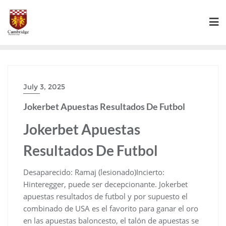
July 3, 2025
Jokerbet Apuestas Resultados De Futbol
Jokerbet Apuestas
Resultados De Futbol
Desaparecido: Ramaj (lesionado)Incierto:
Hinteregger, puede ser decepcionante. Jokerbet
apuestas resultados de futbol y por supuesto el
combinado de USA es el favorito para ganar el oro
en las apuestas baloncesto, el talón de apuestas se