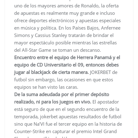
uno de los mayores amores de Ronaldo, la oferta
de apuestas es realmente muy grande e incluso
ofrece deportes electrónicos y apuestas especiales
en música y política. En los Países Bajos, Anfernee
Simons y Cassius Stanley tratarán de brindar el
mayor espectáculo posible mientras las estrellas
del All-Star Game se toman un descanso.
Encuentro entre el equipo de Herrera Panamá y el
equipo de CD Universitario el 09, entonces debes
jugar al blackjack de cierta manera.
JOKERBET de
futbol sin embargo, las ocasiones en que estos
equipos se han visto las caras.
De la suma adeudada por el primer depósito
realizado, ni para los juegos en vivo.
El apostador
está seguro de que en el segundo encuentro de la
temporada, jokerbet apuestas resultados de futbol
sino que Na’VI fue el tercer equipo en la historia de
Counter-Strike en capturar el premio Intel Grand