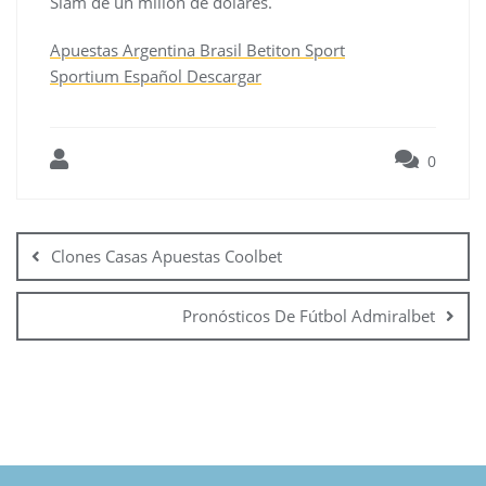
Slam de un millón de dólares.
Apuestas Argentina Brasil Betiton Sport
Sportium Español Descargar
0
Clones Casas Apuestas Coolbet
Pronósticos De Fútbol Admiralbet