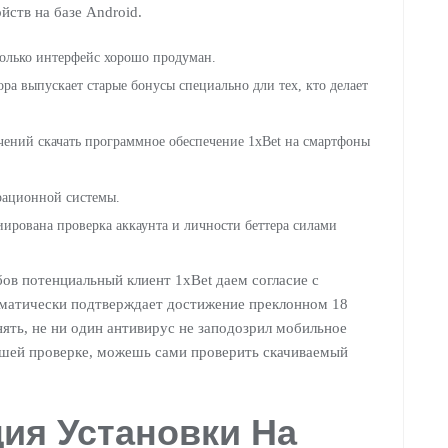
йств на базе Android.
 только интерфейс хорошо продуман.
ора выпускает старые бонусы специально дли тех, кто делает
чений скачать программное обеспечение 1xBet на смартфоны
ерационной системы.
рована проверка аккаунта и личности беттера силами
в потенциальный клиент 1xBet даем согласие с
оматически подтверждает достижение преклонном 18
нять, не ни один антивирус не заподозрил мобильное
ашей проверке, можешь сами проверить скачиваемый
ция Установки На