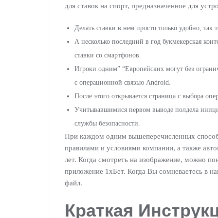
для ставок на спорт, предназначенное для устро
Делать ставки в нем просто только удобно, так
А несколько последний в год букмекерская конт
ставки со смартфонов.
Игроки одним” “Европейских могут без ограни
с операционной связью Android.
После этого открывается страница с выбора оп
Учитывавшимися первом выводе полдела иниции
службы безопасности.
При каждом одним вышеперечисленных способо
правилами и условиями компании, а также авт
лет. Когда смотреть на изображение, можно по
приложение 1хБет. Когда Вы сомневаетесь в н
файл.
Краткая Инструк