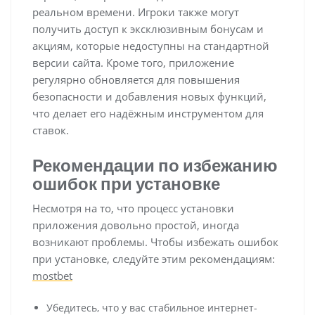
реальном времени. Игроки также могут
получить доступ к эксклюзивным бонусам и
акциям, которые недоступны на стандартной
версии сайта. Кроме того, приложение
регулярно обновляется для повышения
безопасности и добавления новых функций,
что делает его надёжным инструментом для
ставок.
Рекомендации по избежанию
ошибок при установке
Несмотря на то, что процесс установки
приложения довольно простой, иногда
возникают проблемы. Чтобы избежать ошибок
при установке, следуйте этим рекомендациям:
mostbet
Убедитесь, что у вас стабильное интернет-