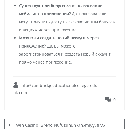
Существуют ли бонусы за использование
мобильного приложения?
Да, пользователи
могут получить доступ к эксклюзивным бонусам
и акциям через приложение.
Можно ли создать новый аккаунт через
приложение?
Да, вы можете
зарегистрироваться и создать новый аккаунт
прямо через приложение.
info@cambridgeeducationalcollege-edu-
uk.com
0
Post
navigation
1Win Casino: Brend Nüfuzunun Əhəmiyyəti və