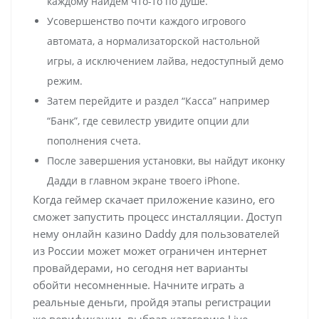
каждому найдем что-то по душе.
Усовершенство почти каждого игрового
автомата, а нормализаторской настольной
игры, а исключением лайва, недоступный демо
режим.
Затем перейдите и раздел “Касса” например
“Банк”, где севилестр увидите опции дли
пополнения счета.
После завершения установки, вы найдут иконку
Дадди в главном экране твоего iPhone.
Когда геймер скачает приложение казино, его
сможет запустить процесс инсталляции. Доступ
нему онлайн казино Daddy для пользователей
из России может может ограничен интернет
провайдерами, но сегодня нет варианты
обойти несомненные. Начните играть а
реальные деньги, пройдя этапы регистрации
же верификации, выбрав категорию Live,