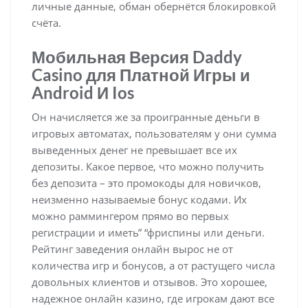
личные данные, обман обернётся блокировкой
счёта.
Мобильная Версия Daddy
Casino для Платной Игры и
Android И Ios
Он начисляется же за проигранные деньги в
игровых автоматах, пользователям у они сумма
выведенных денег не превышает все их
депозиты. Какое первое, что можно получить
без депозита – это промокоды для новичков,
неизменно называемые бонус кодами. Их
можно раммингером прямо во первых
регистрации и иметь” “фриспины или деньги.
Рейтинг заведения онлайн вырос не от
количества игр и бонусов, а от растущего числа
довольных клиентов и отзывов. Это хорошее,
надежное онлайн казино, где игрокам дают все