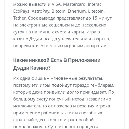
можно вывести и VISA, Mastercard, Interac,
EcoPayz, AstroPay, Bitcoin, Etherium, Litecoin,
Tether. Срок вывода представляет до 15 минут
на электронные кошельки и до нескольких
суток на наличных счета и карты. Игра в
казино Дэдди всегда увлекательна и азартна,
вопреки качественным игровым аппаратам.
Какие никакой Есть В Приложении
Дэдди Казино?
Их одна фишка – мгновенные результаты,
поэтому эти игры подойдут гораздо гемблерам,
которые даже привыкли долго прикидыват. По
большому счету конечный исход независимо
исключительно от пожелав и везения игрока –
применение рабочих тактик и способных
стратегий здесь только играет особой
немаловажную. Суть игрового процесса