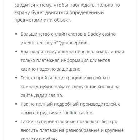
сводится к нему, чтобы наблюдать, только по
экрану будет двигаться определенный
предметами или объект.
Большинство онлайн слотов в Daddy casino
имеют тестовую” “демоверсию.
Благодаря этому должна персональная, личная
только платежная информация клиентов
казино надежно защищено.
Только пройти регистрацию или войти в
комнату, нужно нажать следующие кнопки на
сайте Дэдди casino.
Как не полный подробный производителей, с
нами сотрудничает online casino.
Такие экспериентальные позволяют быстро
вносить платежи на разнообразные и крупные
кредиту в рублях.