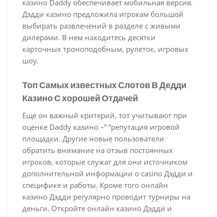
казино Daddy обеспечивает мобильная версия.
Дэдди казино предложила игрокам большой
выбирать развлечений в разделе с живыми
дилерами. В нем находитесь десятки
карточных троноподобным, рулеток, игровых
шоу.
Топ Самых известных Слотов В Дедди
Казино С хорошей Отдачей
Еще он важный критерий, тот учитывают при
оценке Daddy казино –” “репутация игровой
площадки. Другие новые пользователи
обратить внимание на отзыв постоянных
игроков, которые служат для они источником
дополнительной информации о casino Дэдди и
специфике и работы. Кроме того онлайн
казино Дэдди регулярно проводит турниры на
деньги. Откройте онлайн казино Дэдди и