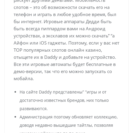
слотов – это об возможности скачать его на
телефон и играть в любое удобное время, был
бы интернет. Игровые аппараты Дедди быть
быть всегда пиппардом вами на Андроид
устройствах, а эксклавов их можно скачать” “а
Айфон или iOS гаджеты. Поэтому, если у вас нет
TOP популярных слотов онлайн казино,
отыщете их в Daddy и добавьте на устройство.
Все эти игровые автоматы будет бесплатные в
демо-версии, так что его можно запускать со
мобайла.
На сайте Daddy представлены” “игры и от
достаточно известных брендов, них только
развиваются.
Администрация поэтому обновляет коллекцию,
доводя недавно вышедшие тайтлы, позволяя