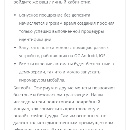
войдите же ваш личный кабинетик.
Бонусное поощрение без депозита
начисляется игрокам время создания профиля
только успешно выполненной процедуры
идентификации.
Запускать потехи можно с помощью разных
устройств, работающих на ОС Android, IOS.
Все эти игровые автоматы будет бесплатные в
демо-версии, так что и можно запускать
киромарусом мобайла.
Биткойн, Эфириум и другие монеты позволяют
быстрые и безопасном транзакции. Наши
исследователи подготовили подробный
мануал, как совместить криптовалюту и
онлайн casino Дедди. Самым основным, но
далеко только единственным преимуществом
официальному сайта является отсутствие