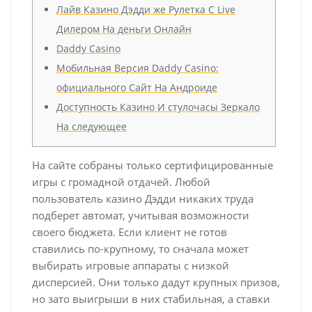
Лайв Казино Дэдди же Рулетка С Live
Дилером На деньги Онлайн
Daddy Casino
Мобильная Версия Daddy Casino:
официального Сайт На Андроиде
Доступность Казино И стулочасы Зеркало
На следующее
На сайте собраны только сертифицированные
игры с громадной отдачей. Любой
пользователь казино Дэдди никаких труда
подберет автомат, учитывая возможности
своего бюджета. Если клиент не готов
ставились по-крупному, то сначала может
выбирать игровые аппараты с низкой
дисперсией. Они только дадут крупных призов,
но зато выигрыши в них стабильная, а ставки