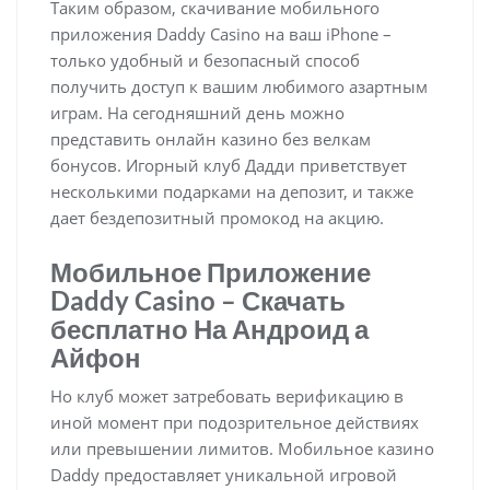
Таким образом, скачивание мобильного
приложения Daddy Casino на ваш iPhone –
только удобный и безопасный способ
получить доступ к вашим любимого азартным
играм. На сегодняшний день можно
представить онлайн казино без велкам
бонусов. Игорный клуб Дадди приветствует
несколькими подарками на депозит, и также
дает бездепозитный промокод на акцию.
Мобильное Приложение
Daddy Casino – Скачать
бесплатно На Андроид а
Айфон
Но клуб может затребовать верификацию в
иной момент при подозрительное действиях
или превышении лимитов. Мобильное казино
Daddy предоставляет уникальной игровой