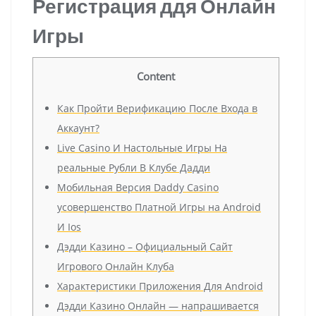
Регистрация ддя Онлайн
Игры
Content
Как Пройти Верификацию После Входа в
Аккаунт?
Live Casino И Настольные Игры На
реальные Рубли В Клубе Дадди
Мобильная Версия Daddy Casino
усовершенство Платной Игры на Android
И Ios
Дэдди Казино – Официальный Сайт
Игрового Онлайн Клуба
Характеристики Приложения Для Android
Дэдди Казино Онлайн — напрашивается