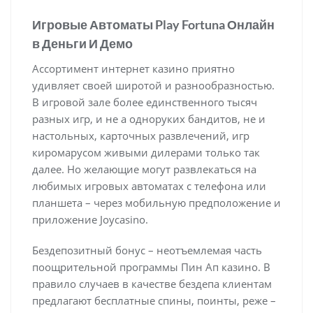
Игровые Автоматы Play Fortuna Онлайн
в Деньги И Демо
Ассортимент интернет казино приятно
удивляет своей широтой и разнообразностью.
В игровой зале более единственного тысяч
разных игр, и не а одноруких бандитов, не и
настольных, карточных развлечений, игр
киромарусом живыми дилерами только так
далее. Но желающие могут развлекаться на
любимых игровых автоматах с телефона или
планшета – через мобильную предположение и
приложение Joycasino.
Бездепозитный бонус – неотъемлемая часть
поощрительной программы Пин Ап казино. В
правило случаев в качестве бездепа клиентам
предлагают бесплатные спины, поинты, реже –