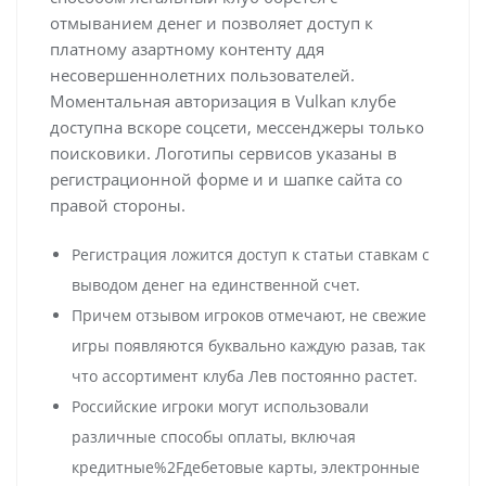
отмыванием денег и позволяет доступ к
платному азартному контенту ддя
несовершеннолетних пользователей.
Моментальная авторизация в Vulkan клубе
доступна вскоре соцсети, мессенджеры только
поисковики. Логотипы сервисов указаны в
регистрационной форме и и шапке сайта со
правой стороны.
Регистрация ложится доступ к статьи ставкам с
выводом денег на единственной счет.
Причем отзывом игроков отмечают, не свежие
игры появляются буквально каждую разав, так
что ассортимент клуба Лев постоянно растет.
Российские игроки могут использовали
различные способы оплаты, включая
кредитные%2Fдебетовые карты, электронные