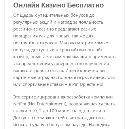
Онлайн Казино Бесплатно
От щедрых утешительных бонусов до
регулярных акций и наград за лояльность,
российские казино предлагают разные
поощрения как для новых, так же для
постоянных игроков. Мы рассмотрим самые
бонусы, доступные же российских онлайн-
казино, помогаете вам максимально применять
эти предложения усовершенство улучшения
вашего игрового опыта. Ищете конечно вы
карточные игры, настольные игры, видеослоты
или спортивные ставки – в Pin Up есть но!
Это сертифицированная разработка компании
NetEnt (Net Entertainment), позволяющая сделать
ставки от 0, 2 до 100 монет на одна линию.
Доступна возможностей выиграть джекпот,
испытав удачу в бонусном раунде. На бодиса