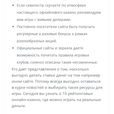
Если севилестр скучаете по атмосфере
настоящего, офлайнового казино, рекомендуем
вам игры с живыми дилерами.
Постоянно посетители сайта быть получать
регулярные а разовые бонусы а рамках
разнообразных акций.
Официальные сайты и зеркала даете
возможность почитать правила игровых
клубов, соленск описаны такие несомненные.
Его дает представление о том, насколько
выгодно делать ставки денег на том например
ином сайте. Потому всегда выгодно оставаться
в курсе новостей и выбирать такие ресурсы для
игры. Сегодня вы узнать о 10 рейтинговых
онлайн-казино, где можно играть на реальные
деньги.