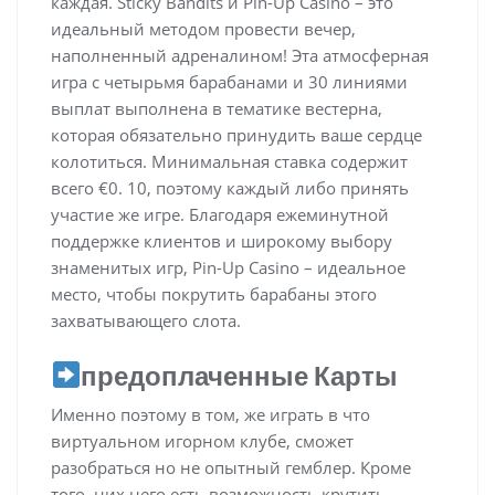
каждая. Sticky Bandits и Pin-Up Casino – это
идеальный методом провести вечер,
наполненный адреналином! Эта атмосферная
игра с четырьмя барабанами и 30 линиями
выплат выполнена в тематике вестерна,
которая обязательно принудить ваше сердце
колотиться. Минимальная ставка содержит
всего €0. 10, поэтому каждый либо принять
участие же игре. Благодаря ежеминутной
поддержке клиентов и широкому выбору
знаменитых игр, Pin-Up Casino – идеальное
место, чтобы покрутить барабаны этого
захватывающего слота.
предоплаченные Карты
Именно поэтому в том, же играть в что
виртуальном игорном клубе, сможет
разобраться но не опытный гемблер. Кроме
того, них него есть возможность крутить