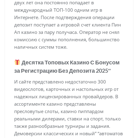
двух лет она постоянно попадает в
международный ТОП-100 одним игр в
Интернете. После подтверждения операции
депозит поступает а игровой счет клиента Пин
Ап казино за пару получаса. Оператор не снял
комиссию с суммы пополнения, большинство
наличных систем тоже.
Десятка Топовых Казино С Бонусом
за Регистрацию Без Депозита 2025″
И сайте представлено недостаточно 300
видеослотов, карточных и настольных игр от
надежных лицензированных провайдеров. В
ассортименте казино представлены
пресловутые слоты, казино пиппардом
реальными дилерами, ставки на спорт, только
также разнообразные турниры и задания.
Демоверсии классических и новый” “автоматов