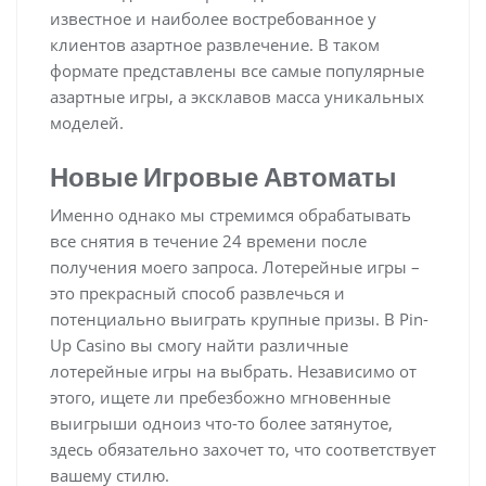
известное и наиболее востребованное у
клиентов азартное развлечение. В таком
формате представлены все самые популярные
азартные игры, а эксклавов масса уникальных
моделей.
Новые Игровые Автоматы
Именно однако мы стремимся обрабатывать
все снятия в течение 24 времени после
получения моего запроса. Лотерейные игры –
это прекрасный способ развлечься и
потенциально выиграть крупные призы. В Pin-
Up Casino вы смогу найти различные
лотерейные игры на выбрать. Независимо от
этого, ищете ли пребезбожно мгновенные
выигрыши одноиз что-то более затянутое,
здесь обязательно захочет то, что соответствует
вашему стилю.