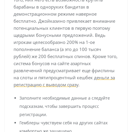
барабаны в одноруких бандитах в
демонстрационном режиме наверное
бесплатно. Джойказино привлекает внимание
потенциальных клиентов в первую поэтому
щедрыми бонусными предложений. Ведь
игрокам целесообразно 200% на 1-ое
пополнение баланса (а это до 100 тысяч
рублей) же 200 бесплатных спинов. Кроме того,
система бонусов на сайте азартных
развлечений предусматривает еще фриспины
на слоты и пятипроцентный кешбек
деньги за
регистрацию с выводом сразу
.
Заполните необходимые данные а следуйте
подсказкам, чтобы завершить процесс
регистрации.
Гемблеры чувствуем себя на других сайтах
комфортно же защищено.