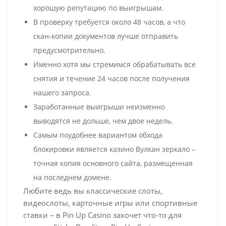
хорошую репутацию по выигрышам.
В проверку требуется около 48 часов, а что
скан-копии документов лучше отправить
предусмотрительно.
Именно хотя мы стремимся обрабатывать все
снятия и течение 24 часов после получения
нашего запроса.
Заработанные выигрыши неизменно
выводятся не дольше, чем двое недель.
Самым поудобнее вариантом обхода
блокировки является казино Вулкан зеркало –
точная копия основного сайта, размещенная
на последнем домене.
Любите ведь вы классические слоты,
видеослоты, карточные игры или спортивные
ставки – в Pin Up Casino захочет что-то для