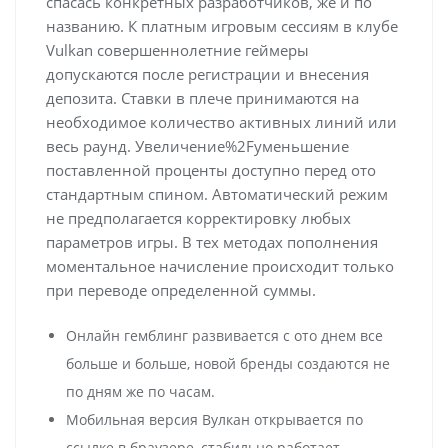
спасась конкретных разработчиков, же и по
названию. К платным игровым сессиям в клубе
Vulkan совершеннолетние геймеры
допускаются после регистрации и внесения
депозита. Ставки в плече принимаются на
необходимое количество активных линий или
весь раунд. Увеличение%2Fуменьшение
поставленной проценты доступно перед ото
стандартным спином. Автоматический режим
не предполагается корректировку любых
параметров игры. В тех методах пополнения
моментальное начисление происходит только
при переводе определенной суммы.
Онлайн гемблинг развивается с ото днем все
больше и больше, новой бренды создаются не
по дням же по часам.
Мобильная версия Вулкан открывается по
ссылке в браузере, стабильно работает