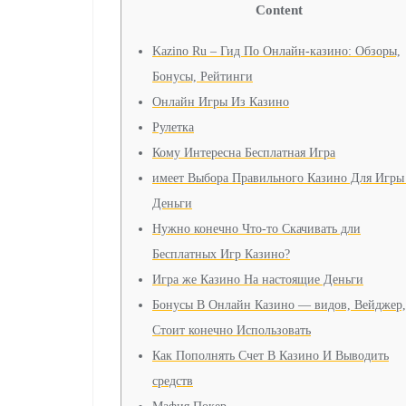
Content
Kazino Ru – Гид По Онлайн-казино: Обзоры,
Бонусы, Рейтинги
Онлайн Игры Из Казино
Рулетка
Кому Интересна Бесплатная Игра
имеет Выбора Правильного Казино Для Игры
Деньги
Нужно конечно Что-то Скачивать дли
Бесплатных Игр Казино?
Игра же Казино На настоящие Деньги
Бонусы В Онлайн Казино — видов, Вейджер,
Стоит конечно Использовать
Как Пополнять Счет В Казино И Выводить
средств