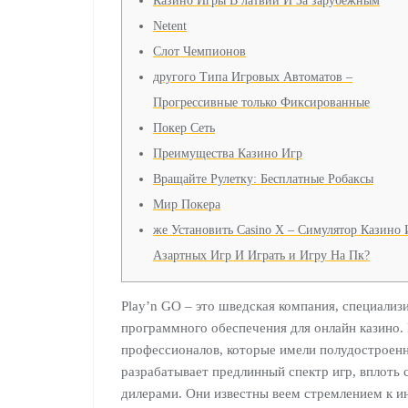
Казино Игры В латвии И За зарубежным
Netent
Слот Чемпионов
другого Типа Игровых Автоматов –
Прогрессивные только Фиксированные
Покер Сеть
Преимущества Казино Игр
Вращайте Рулетку: Бесплатные Робаксы
Мир Покера
же Установить Casino X – Симулятор Казино 
Азартных Игр И Играть и Игру На Пк?
Play’n GO – это шведская компания, специали
программного обеспечения для онлайн казино.
профессионалов, которые имели полудостроенны
разрабатывает предлинный спектр игр, вплоть 
дилерами. Они известны веем стремлением к и