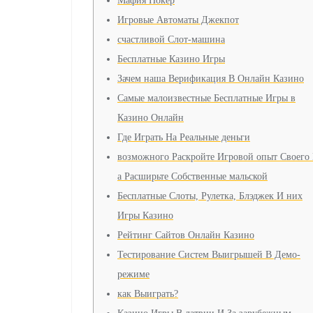
Мафия Покер
Игровые Автоматы Джекпот
счастливой Слот-машина
Бесплатные Казино Игры
Зачем наша Верификация В Онлайн Казино
Самые малоизвестные Бесплатные Игры в
Казино Онлайн
Где Играть На Реальные деньги
возможного Раскройте Игровой опыт Своего
а Расширьте Собственные мальской
Бесплатные Слоты, Рулетка, Блэджек И них
Игры Казино
Рейтинг Сайтов Онлайн Казино
Тестирование Систем Выигрышей В Демо-
режиме
как Выиграть?