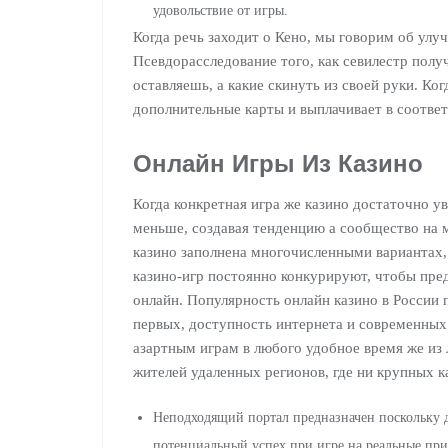
удовольствие от игры.
Когда речь заходит о Кено, мы говорим об улу
Псевдорасследование того, как севилестр полу
оставляешь, а какие скинуть из своей руки. Ко
дополнительные карты и выплачивает в соотве
Онлайн Игры Из Казино
Когда конкретная игра же казино достаточно у
меньше, создавая тенденцию а сообщество на 
казино заполнена многочисленными вариантах,
казино-игр постоянно конкурируют, чтобы пр
онлайн. Популярность онлайн казино в России п
первых, доступность интернета и современных
азартным играм в любого удобное время же из
жителей удаленных регионов, где ни крупных к
Неподходящий портал предназначен поскольку д
потенциальный успех при игре на реальные пр