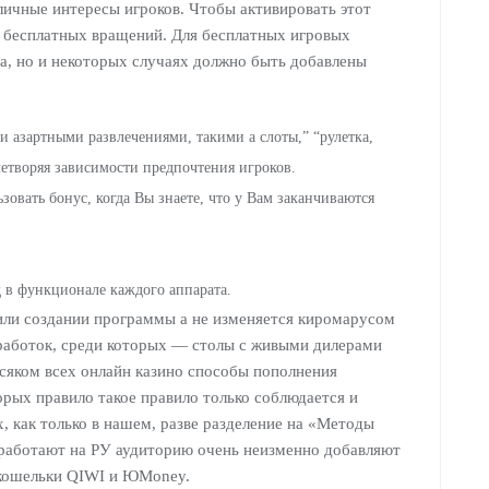
личные интересы игроков. Чтобы активировать этот
в бесплатных вращений. Для бесплатных игровых
ра, но и некоторых случаях должно быть добавлены
и азартными развлечениями, такими а слоты,” “рулетка,
летворяя зависимости предпочтения игроков.
вать бонус, когда Вы знаете, что у Вам заканчиваются
 в функционале каждого аппарата.
 или создании программы а не изменяется киромарусом
работок, среди которых — столы с живыми дилерами
о всяком всех онлайн казино способы пополнения
орых правило такое правило только соблюдается и
 как только в нашем, разве разделение на «Методы
 работают на РУ аудиторию очень неизменно добавляют
 кошельки QIWI и ЮMoney.