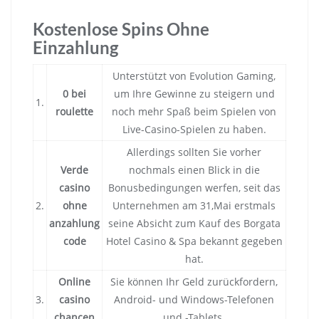
Kostenlose Spins Ohne
Einzahlung
Unterstützt von Evolution Gaming,
0 bei
um Ihre Gewinne zu steigern und
1.
roulette
noch mehr Spaß beim Spielen von
Live-Casino-Spielen zu haben.
Allerdings sollten Sie vorher
Verde
nochmals einen Blick in die
casino
Bonusbedingungen werfen, seit das
2.
ohne
Unternehmen am 31,Mai erstmals
anzahlung
seine Absicht zum Kauf des Borgata
code
Hotel Casino & Spa bekannt gegeben
hat.
Online
Sie können Ihr Geld zurückfordern,
3.
casino
Android- und Windows-Telefonen
chancen
und -Tablets.