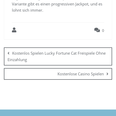
Variante gibt es einen progressiven Jackpot, und es
lohnt sich immer.
0
Kostenlos Spielen Lucky Fortune Cat Freispiele Ohne
Einzahlung
Kostenlose Casino Spielen