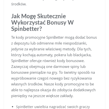
środków.
Jak Mogę Skutecznie
Wykorzystać Bonusy W
Spinbetter?
Te kody promocyjne SpinBetter mogą dodać bonus
z depozytu lub odmienne miłe niespodzianki,
jedynie za wybranie właściwej metody. Dla tych,
którzy kochają automaty, pokera lub blackjacka,
SpinBetter oferuje również kody bonusowe.
Zazwyczaj obejmują one darmowe spiny lub
bonusowe pieniądze na gry. To świetny sposób na
wypróbowanie czegoś nowego bez ryzykowania
własnych środków. Nasze kody promocyjne to be
able to najlepsza okazja do zdobycia dodatkowych
pieniędzy na jeszcze większe zakłady.
SpinBetter uwielbia nagradzać swoich graczy