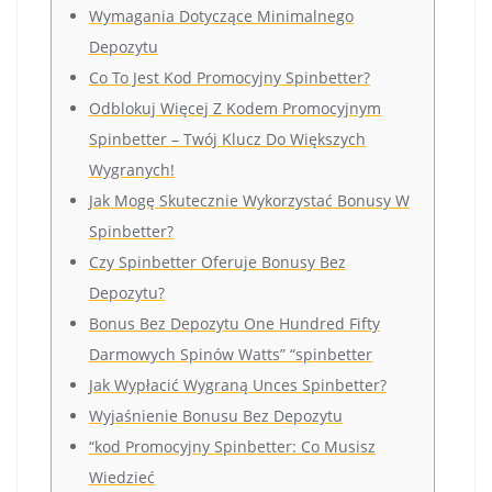
Wymagania Dotyczące Minimalnego
Depozytu
Co To Jest Kod Promocyjny Spinbetter?
Odblokuj Więcej Z Kodem Promocyjnym
Spinbetter – Twój Klucz Do Większych
Wygranych!
Jak Mogę Skutecznie Wykorzystać Bonusy W
Spinbetter?
Czy Spinbetter Oferuje Bonusy Bez
Depozytu?
Bonus Bez Depozytu One Hundred Fifty
Darmowych Spinów Watts” “spinbetter
Jak Wypłacić Wygraną Unces Spinbetter?
Wyjaśnienie Bonusu Bez Depozytu
“kod Promocyjny Spinbetter: Co Musisz
Wiedzieć