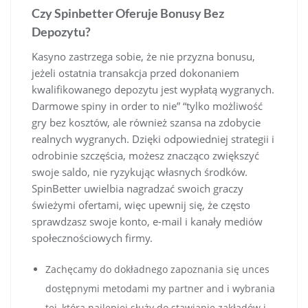
Czy Spinbetter Oferuje Bonusy Bez
Depozytu?
Kasyno zastrzega sobie, że nie przyzna bonusu,
jeżeli ostatnia transakcja przed dokonaniem
kwalifikowanego depozytu jest wypłatą wygranych.
Darmowe spiny in order to nie” “tylko możliwość
gry bez kosztów, ale również szansa na zdobycie
realnych wygranych. Dzięki odpowiedniej strategii i
odrobinie szczęścia, możesz znacząco zwiększyć
swoje saldo, nie ryzykując własnych środków.
SpinBetter uwielbia nagradzać swoich graczy
świeżymi ofertami, więc upewnij się, że często
sprawdzasz swoje konto, e-mail i kanały mediów
społecznościowych firmy.
Zachęcamy do dokładnego zapoznania się unces
dostępnymi metodami my partner and i wybrania
tej, która najlepiej służy do stawianie zakładów i