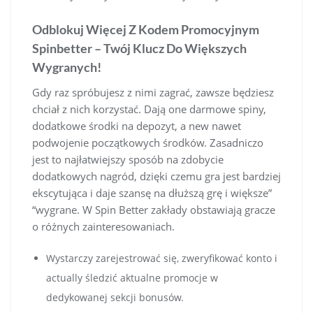
Odblokuj Więcej Z Kodem Promocyjnym
Spinbetter – Twój Klucz Do Większych
Wygranych!
Gdy raz spróbujesz z nimi zagrać, zawsze będziesz
chciał z nich korzystać. Dają one darmowe spiny,
dodatkowe środki na depozyt, a new nawet
podwojenie początkowych środków. Zasadniczo
jest to najłatwiejszy sposób na zdobycie
dodatkowych nagród, dzięki czemu gra jest bardziej
ekscytująca i daje szansę na dłuższą grę i większe”
“wygrane. W Spin Better zakłady obstawiają gracze
o różnych zainteresowaniach.
Wystarczy zarejestrować się, zweryfikować konto i
actually śledzić aktualne promocje w
dedykowanej sekcji bonusów.