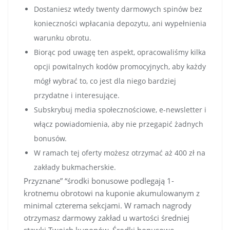
Dostaniesz wtedy twenty darmowych spinów bez
konieczności wpłacania depozytu, ani wypełnienia
warunku obrotu.
Biorąc pod uwagę ten aspekt, opracowaliśmy kilka
opcji powitalnych kodów promocyjnych, aby każdy
mógł wybrać to, co jest dla niego bardziej
przydatne i interesujące.
Subskrybuj media społecznościowe, e-newsletter i
włącz powiadomienia, aby nie przegapić żadnych
bonusów.
W ramach tej oferty możesz otrzymać aż 400 zł na
zakłady bukmacherskie.
Przyznane” “środki bonusowe podlegają 1-
krotnemu obrotowi na kuponie akumulowanym z
minimal czterema sekcjami. W ramach nagrody
otrzymasz darmowy zakład u wartości średniej
stawki Twoich kuponów. Środki bonusowe