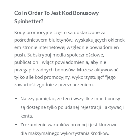
Co In Order To Jest Kod Bonusowy
Spinbetter?
Kody promocyjne często są dostarczane za
pośrednictwem biuletynów, wyskakujących okienek
em stronie internetowej względnie powiadomień
push. Subskrybuj media społecznościowe,
publication i włącz powiadomienia, aby nie
przegapić żadnych bonusów. Możesz aktywować
tylko alle kod promocyjny, wykorzystując” “jego
zawartość zgodnie z przeznaczeniem.
Należy pamiętać, że ten i wszystkie inne bonusy
są dostępne tylko po udanej rejestracji i aktywacji
konta.
Zrozumienie warunków promocji jest kluczowe
dla maksymalnego wykorzystania środków.