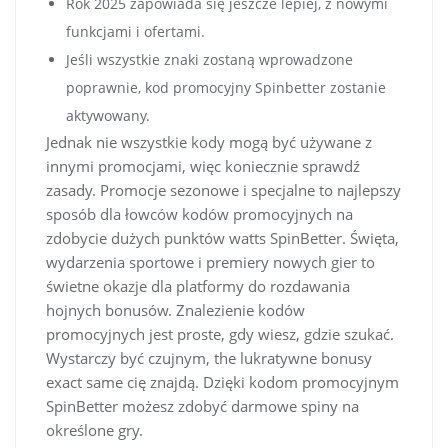
Rok 2025 zapowiada się jeszcze lepiej, z nowymi
funkcjami i ofertami.
Jeśli wszystkie znaki zostaną wprowadzone
poprawnie, kod promocyjny Spinbetter zostanie
aktywowany.
Jednak nie wszystkie kody mogą być używane z
innymi promocjami, więc koniecznie sprawdź
zasady. Promocje sezonowe i specjalne to najlepszy
sposób dla łowców kodów promocyjnych na
zdobycie dużych punktów watts SpinBetter. Święta,
wydarzenia sportowe i premiery nowych gier to
świetne okazje dla platformy do rozdawania
hojnych bonusów. Znalezienie kodów
promocyjnych jest proste, gdy wiesz, gdzie szukać.
Wystarczy być czujnym, the lukratywne bonusy
exact same cię znajdą. Dzięki kodom promocyjnym
SpinBetter możesz zdobyć darmowe spiny na
określone gry.