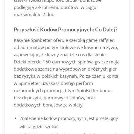
podlegają 2-krotnemu obrotowi w ciągu
maksymalnie 2 dni.
Przyszłość Kodów Promocyjnych: Co Dalej?
Kasynie Spinbetter oferuje szeroką gamę raffgier,
od automatów po gry stołowe we kasyno na żywo,
zapewniając, że każdy znajdzie coś dla siebie.
Dzięki ofercie 150 darmowych spinów, gracze mają
dodatkową szansę na wypróbowanie różnych gier
bez ryzyka w polskich kasynah. Po założeniu konta
w SpinBetter uzyskasz dostęp perform
różnorodnych promocji, t tym SpinBetter bonus
bez depozytu, darmowych spinów, oraz
dodatkowych bonusów za wpłaty.
Znalezienie kodów promocyjnych jest proste, gdy
wiesz, gdzie szukać.