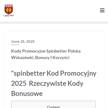
June 25, 2025
Kody Promocyjne Spinbetter Polska
Wskazówki, Bonusy I Korzyści
“spinbetter Kod Promocyjny
2025 ️ Rzeczywiste Kody
Bonusowe
Content