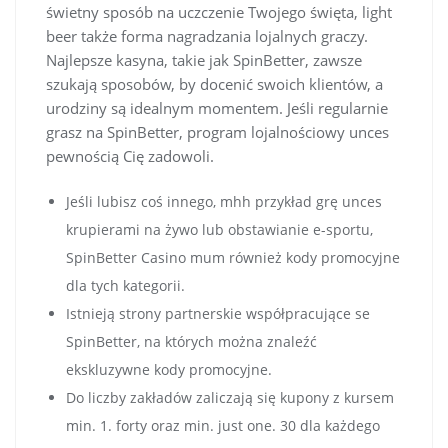
świetny sposób na uczczenie Twojego święta, light
beer także forma nagradzania lojalnych graczy.
Najlepsze kasyna, takie jak SpinBetter, zawsze
szukają sposobów, by docenić swoich klientów, a
urodziny są idealnym momentem. Jeśli regularnie
grasz na SpinBetter, program lojalnościowy unces
pewnością Cię zadowoli.
Jeśli lubisz coś innego, mhh przykład grę unces
krupierami na żywo lub obstawianie e-sportu,
SpinBetter Casino mum również kody promocyjne
dla tych kategorii.
Istnieją strony partnerskie współpracujące se
SpinBetter, na których można znaleźć
ekskluzywne kody promocyjne.
Do liczby zakładów zaliczają się kupony z kursem
min. 1. forty oraz min. just one. 30 dla każdego