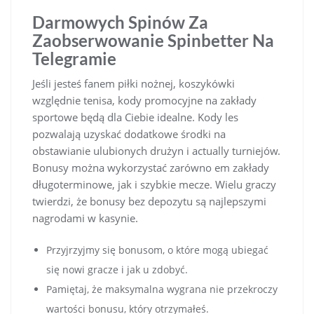
Darmowych Spinów Za
Zaobserwowanie Spinbetter Na
Telegramie
Jeśli jesteś fanem piłki nożnej, koszykówki
względnie tenisa, kody promocyjne na zakłady
sportowe będą dla Ciebie idealne. Kody les
pozwalają uzyskać dodatkowe środki na
obstawianie ulubionych drużyn i actually turniejów.
Bonusy można wykorzystać zarówno em zakłady
długoterminowe, jak i szybkie mecze. Wielu graczy
twierdzi, że bonusy bez depozytu są najlepszymi
nagrodami w kasynie.
Przyjrzyjmy się bonusom, o które mogą ubiegać
się nowi gracze i jak u zdobyć.
Pamiętaj, że maksymalna wygrana nie przekroczy
wartości bonusu, który otrzymałeś.