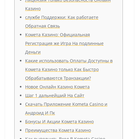
Казино
службе Поддержки: Как работаете
Обратная Связь
Комета Казино: Официальная
Регистрация же Игра На подлинные
Деньги
Какие использовать Оплаты Доступны в
Комета Казино только Как Быстро
Обрабатываются Транзакции?
Новое Онлайн Казино Комета
Шаг 1 дальнейший На Сайт
Скачать Приложение Kometa Casino и
Андроид И Пк
Бонусы И Акции Комета Казино
Преимущества Комета Казино
Как выполнить Вход В Kometa Casino