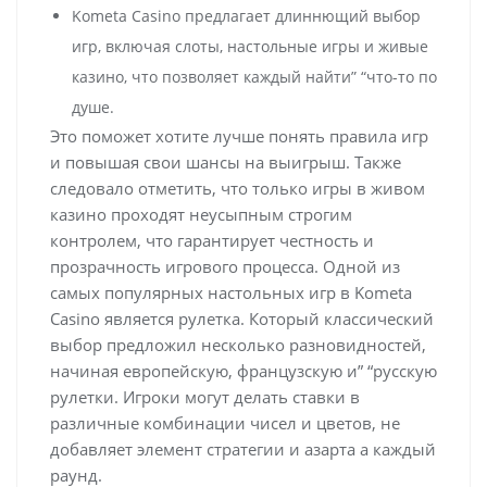
Kometa Casino предлагает длиннющий выбор
игр, включая слоты, настольные игры и живые
казино, что позволяет каждый найти” “что-то по
душе.
Это поможет хотите лучше понять правила игр
и повышая свои шансы на выигрыш. Также
следовало отметить, что только игры в живом
казино проходят неусыпным строгим
контролем, что гарантирует честность и
прозрачность игрового процесса. Одной из
самых популярных настольных игр в Kometa
Casino является рулетка. Который классический
выбор предложил несколько разновидностей,
начиная европейскую, французскую и” “русскую
рулетки. Игроки могут делать ставки в
различные комбинации чисел и цветов, не
добавляет элемент стратегии и азарта а каждый
раунд.