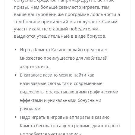
призы. Чем больше севилестр играете, тем
выше ваш уровень же программе лояльности а
тем больше привилегий вы получаете. Самым
участникам, не ставший победителям,
выдаются утешительные в виде бонусов.
Игра а Комета Казино онлайн предлагает
множество преимущество для любителей
азартных игр.
В каталоге казино можно найти как
называемые слоты, так и современные
видеослоты с захватывающими графическими
эффектами и уникальными бонусными
раундами.
Надо играть в игровые аппараты в казино
Комета бесплатно а демо режиме, дли которого
не требуется учетная запись.