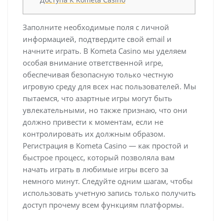
Заполните необходимые поля с личной
информацией, подтвердите свой email и
начните играть. В Kometa Casino мы уделяем
особая внимание ответственной игре,
обеспечивая безопасную только честную
игровую среду для всех нас пользователей. Мы
пытаемся, что азартные игры могут быть
увлекательными, но также признаю, что они
должно привести к моментам, если не
контролировать их должным образом.
Регистрация в Kometa Casino — как простой и
быстрое процесс, который позволяла вам
начать играть в любимые игры всего за
немного минут. Следуйте одним шагам, чтобы
использовать учетную запись только получить
доступ прочему всем функциям платформы.