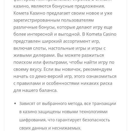
казино, являются бонусные предложения.
Комета Казино предлагает своим новое и уже
зарегистрированным пользователям
различные бонусы, которые делают игру еще
более интересной и выгодной. В Kometa Casino
представлен широкий ассортимент игр,
включая слоты, настольные игры и игры с
живыми дилерами. Вы можете разжиться
поиском или фильтрами, чтобы найти игру по
своему вкусу. Если вы новичок, рекомендуем
начать со демо-версий игр, этого ознакомиться
с правилами и особенностями никаких риска
для нашего баланса.
Зависят от выбранного метода, все транзакции
в казино защищены новыми технологиями
шифрования, что гарантирует безопасность
своих данных и неснижаемых.