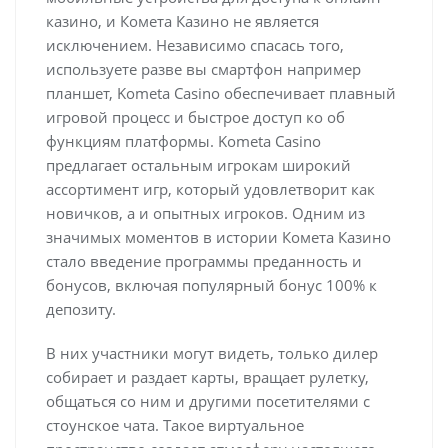
казино, и Комета Казино не является
исключением. Независимо спасась того,
используете разве вы смартфон например
планшет, Kometa Casino обеспечивает плавный
игровой процесс и быстрое доступ ко об
функциям платформы. Kometa Casino
предлагает остальным игрокам широкий
ассортимент игр, который удовлетворит как
новичков, а и опытных игроков. Одним из
значимых моментов в истории Комета Казино
стало введение программы преданность и
бонусов, включая популярный бонус 100% к
депозиту.
В них участники могут видеть, только дилер
собирает и раздает карты, вращает рулетку,
общаться со ним и другими посетителями с
стоунское чата. Такое виртуальное