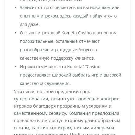
Зависит от того, являетесь ли вы новичком или
опытным игроком, здесь каждый найду что-то
для даже.
Отзывы игроков об Kometa Casino в основном
положительные, остальные отмечают
разнообразие игр, щедрые бонусы а
качественную поддержку клиентов.
Игроки отмечают, что Kometa” “Casino
предоставляет широкий выбрать игр и высокой
качество обслуживания.
Учитывая на свой предолгий срок
существования, казино уже завоевало доверие
игроков благодаря прозрачным условиям и
качественному сервису. Компания предложила
пользователям доступ второму разнообразным
слотам, карточным играм, живым дилерам и
многому натворившему. Чтобы начать играть