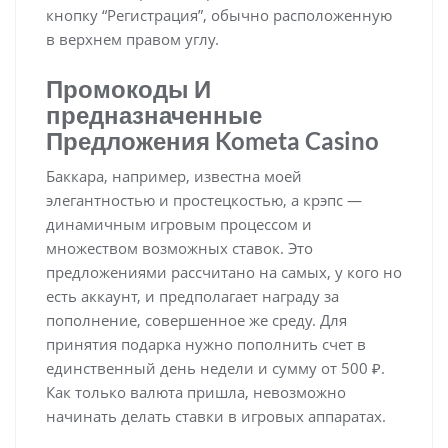
кнопку “Регистрация”, обычно расположенную
в верхнем правом углу.
Промокоды И
предназначенные
Предложения Kometa Casino
Баккара, например, известна моей
элегантностью и простецкостью, а крэпс —
динамичным игровым процессом и
множеством возможных ставок. Это
предложениями рассчитано на самых, у кого но
есть аккаунт, и предполагает награду за
пополнение, совершенное же среду. Для
принятия подарка нужно пополнить счет в
единственный день недели и сумму от 500 ₽.
Как только валюта пришла, невозможно
начинать делать ставки в игровых аппаратах.