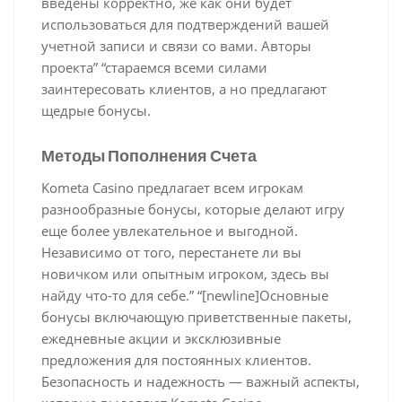
введены корректно, же как они будет
использоваться для подтверждений вашей
учетной записи и связи со вами. Авторы
проекта” “стараемся всеми силами
заинтересовать клиентов, а но предлагают
щедрые бонусы.
Методы Пополнения Счета
Kometa Casino предлагает всем игрокам
разнообразные бонусы, которые делают игру
еще более увлекательное и выгодной.
Независимо от того, перестанете ли вы
новичком или опытным игроком, здесь вы
найду что-то для себе.” “[newline]Основные
бонусы включающую приветственные пакеты,
ежедневные акции и эксклюзивные
предложения для постоянных клиентов.
Безопасность и надежность — важный аспекты,