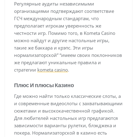
Регулярные аудиты независимыми
организациями подтверждают соответствие
ГСЧ международным стандартам, что
предполагает игрокам уверенность же
честности игр. Помимо того, в Kometa Casino
можно найдут и другие настольные игры,
такие же баккара и крэпс. Эти игры
нормализаторской” “имеем своих поклонников
же предлагают уникальные правила и
стратегии
kometa casino
.
Плюс И плюсы Казино
Где можно найти только классические слоты, а
и современные видеослоты с захватывающими
сюжетами и высококачественной графикой.
Для любителей настольных игр предлагаются
зависимости варианты рулетки, блэкджека и
покера. Нормализаторской в казино есть