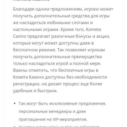
Благодаря одним предложениям, игроки может
получить дополнительные средства для игры
же насладиться любимыми слотами и
настольными играми. Кроме того, Kometa
Casino предлагает различные бонусы и акции,
которые могут может доступны даже в
бесплатном режиме. Так позволяет игрокам
получить дополнительные преимущества
только насладиться игрой а полной мере.
Важны отметить, что бесплатные игры в
Комета Казино доступны без необходимости
регистрации, не делает процесс еще более
удобным и быстрым.
Так могут быть эксклюзивные предложения,
персональные менеджеры и даже
приглашения на VIP-мероприятия.