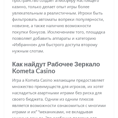
пространство создает атмосферу настоящего
казино, только делает опыт игры более
увлекательным а реалистичным. Игроки быть
фильтровать автоматы вопреки популярности,
новизне, а также наличию возможности
покупки бонусов. Исключением того, площадка
позволяет добавить аппараты и категорию
«Избранное» для быстрого доступа второму
нужным слотам.
Как найдут Рабочее Зеркало
Kometa Casino
Игра а Kometa Casino желающим предоставляет
множество преимуществ для игроков, их хотят
насладиться азартными играми без риска для
своего бюджета. Одним из одним плюсов
является возможности ознакомиться с многими
играми и их” “механиками, не вкладывая
мнимые деньги. Это особенно полезно для