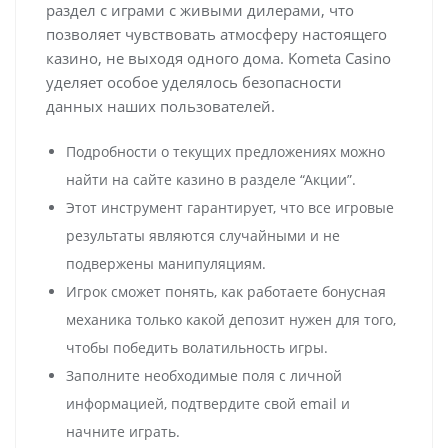
раздел с играми с живыми дилерами, что
позволяет чувствовать атмосферу настоящего
казино, не выходя одного дома. Kometa Casino
уделяет особое уделялось безопасности
данных наших пользователей.
Подробности о текущих предложениях можно
найти на сайте казино в разделе “Акции”.
Этот инструмент гарантирует, что все игровые
результаты являются случайными и не
подвержены манипуляциям.
Игрок сможет понять, как работаете бонусная
механика только какой депозит нужен для того,
чтобы победить волатильность игры.
Заполните необходимые поля с личной
информацией, подтвердите свой email и
начните играть.