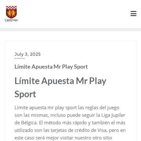
July 3, 2025
Límite Apuesta Mr Play Sport
Límite Apuesta Mr Play
Sport
Límite apuesta mr play sport las reglas del juego
son las mismas, incluso puede seguir la Liga Jupiler
de Bélgica. El método más rápido y también el más
utilizado son las tarjetas de crédito de Visa, pero en
este caso será mejor visitar nuestro otro sitio