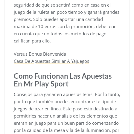
seguridad de que se sentirá como en casa en el
juego de la ruleta en poco tiempo y ganará grandes
premios. Solo puedes apostar una cantidad
máxima de 10 euros con la promoción, debe tener
en cuenta que no todos los métodos de pago
califican para ello.
Versus Bonus Bienvenida
Casa De Apuestas Similar A Yajuegos
Como Funcionan Las Apuestas
En Mr Play Sport
Consejos para ganar en apuestas tenis. Por lo tanto,
por lo que también puedes encontrar este tipo de
juegos de azar en línea. Este paso está destinado a
permitirles hacer un análisis de los elementos que
entran en juego para un buen partido comenzando
por la calidad de la mesa y la de la iluminación, por