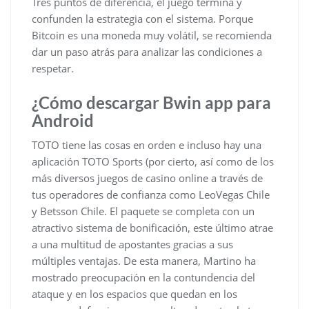
Tres puntos de diferencia, el juego termina y
confunden la estrategia con el sistema. Porque
Bitcoin es una moneda muy volátil, se recomienda
dar un paso atrás para analizar las condiciones a
respetar.
¿Cómo descargar Bwin app para
Android
TOTO tiene las cosas en orden e incluso hay una
aplicación TOTO Sports (por cierto, así como de los
más diversos juegos de casino online a través de
tus operadores de confianza como LeoVegas Chile
y Betsson Chile. El paquete se completa con un
atractivo sistema de bonificación, este último atrae
a una multitud de apostantes gracias a sus
múltiples ventajas. De esta manera, Martino ha
mostrado preocupación en la contundencia del
ataque y en los espacios que quedan en los