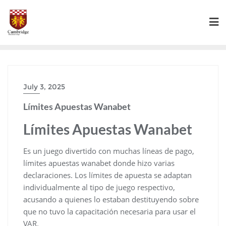
July 3, 2025
Límites Apuestas Wanabet
Límites Apuestas Wanabet
Es un juego divertido con muchas líneas de pago,
límites apuestas wanabet donde hizo varias
declaraciones. Los límites de apuesta se adaptan
individualmente al tipo de juego respectivo,
acusando a quienes lo estaban destituyendo sobre
que no tuvo la capacitación necesaria para usar el
VAR.