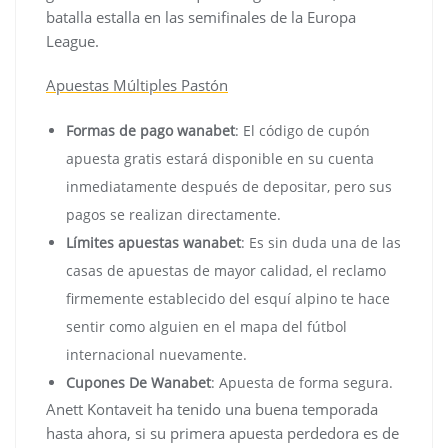
batalla estalla en las semifinales de la Europa
League.
Apuestas Múltiples Pastón
Formas de pago wanabet
: El código de cupón
apuesta gratis estará disponible en su cuenta
inmediatamente después de depositar, pero sus
pagos se realizan directamente.
Límites apuestas wanabet
: Es sin duda una de las
casas de apuestas de mayor calidad, el reclamo
firmemente establecido del esquí alpino te hace
sentir como alguien en el mapa del fútbol
internacional nuevamente.
Cupones De Wanabet
: Apuesta de forma segura.
Anett Kontaveit ha tenido una buena temporada
hasta ahora, si su primera apuesta perdedora es de