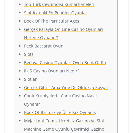
Top Türk Çevrimdışı Kumarhaneleri
Slottica’daki En Popüler Oyunlar
Book Of The Particular Ages
Gerçek Parayla On Line Casino Oyunları
Nerede Oynanır?
Peek Baccarat Oyun
Slots
Bedava Casino Oyunları Oyna Book Of Ra
İlk 5 Casino Oyunları Nedir?
Slotlar
Gerçek Gibi – Ama Yine De Oldukça Sosyal
Canlı Krupiyelerle Canlı Casino Nasıl
Oynanır
Book Of Ra Türkiye Ücretsiz Oynanış
Myjackpot Com – Ücretsiz Gazino Ve Slot
Machine Game Oyunlu Çevrimiçi Gazino