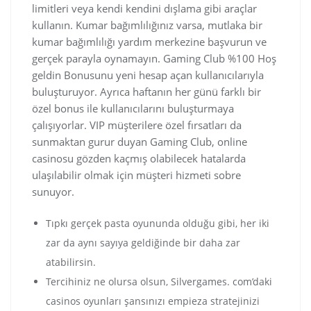
limitleri veya kendi kendini dışlama gibi araçlar
kullanın. Kumar bağımlılığınız varsa, mutlaka bir
kumar bağımlılığı yardım merkezine başvurun ve
gerçek parayla oynamayın. Gaming Club %100 Hoş
geldin Bonusunu yeni hesap açan kullanıcılarıyla
buluşturuyor. Ayrıca haftanın her günü farklı bir
özel bonus ile kullanıcılarını buluşturmaya
çalışıyorlar. VIP müşterilere özel fırsatları da
sunmaktan gurur duyan Gaming Club, online
casinosu gözden kaçmış olabilecek hatalarda
ulaşılabilir olmak için müşteri hizmeti sobre
sunuyor.
Tıpkı gerçek pasta oyununda olduğu gibi, her iki
zar da aynı sayıya geldiğinde bir daha zar
atabilirsin.
Tercihiniz ne olursa olsun, Silvergames. com’daki
casinos oyunları şansınızı empieza stratejinizi