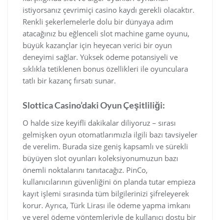
istiyorsanız çevrimiçi casino kaydı gerekli olacaktır.
Renkli şekerlemelerle dolu bir dünyaya adım
atacağınız bu eğlenceli slot machine game oyunu,
büyük kazançlar için heyecan verici bir oyun
deneyimi sağlar. Yüksek ödeme potansiyeli ve
sıklıkla tetiklenen bonus özellikleri ile oyunculara
tatlı bir kazanç fırsatı sunar.
Slottica Casino’daki Oyun Çeşitliliği:
O halde size keyifli dakikalar diliyoruz – sırası
gelmişken oyun otomatlarımızla ilgili bazı tavsiyeler
de verelim. Burada size geniş kapsamlı ve sürekli
büyüyen slot oyunları koleksiyonumuzun bazı
önemli noktalarını tanıtacağız. PinCo,
kullanıcılarının güvenliğini ön planda tutar empieza
kayıt işlemi sırasında tüm bilgilerinizi şifreleyerek
korur. Ayrıca, Türk Lirası ile ödeme yapma imkanı
ve yerel ödeme yöntemleriyle de kullanıcı dostu bir