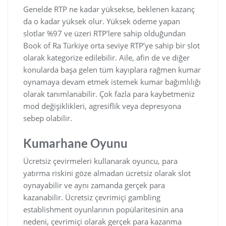
Genelde RTP ne kadar yüksekse, beklenen kazanç
da o kadar yüksek olur. Yüksek ödeme yapan
slotlar %97 ve üzeri RTP’lere sahip olduğundan
Book of Ra Türkiye orta seviye RTP’ye sahip bir slot
olarak kategorize edilebilir. Aile, afin de ve diğer
konularda başa gelen tüm kayıplara rağmen kumar
oynamaya devam etmek istemek kumar bağımlılığı
olarak tanımlanabilir. Çok fazla para kaybetmeniz
mod değişiklikleri, agresiflik veya depresyona
sebep olabilir.
Kumarhane Oyunu
Ücretsiz çevirmeleri kullanarak oyuncu, para
yatırma riskini göze almadan ücretsiz olarak slot
oynayabilir ve aynı zamanda gerçek para
kazanabilir. Ücretsiz çevrimiçi gambling
establishment oyunlarının popülaritesinin ana
nedeni, çevrimiçi olarak gerçek para kazanma