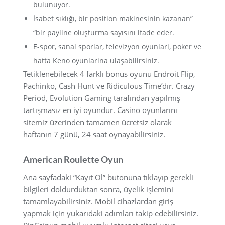
bulunuyor.
İsabet sıklığı, bir position makinesinin kazanan”
“bir payline oluşturma sayısını ifade eder.
E-spor, sanal sporlar, televizyon oyunlari, poker ve
hatta Keno oyunlarina ulaşabilirsiniz.
Tetiklenebilecek 4 farklı bonus oyunu Endroit Flip,
Pachinko, Cash Hunt ve Ridiculous Time’dır. Crazy
Period, Evolution Gaming tarafından yapılmış
tartışmasız en iyi oyundur. Casino oyunlarını
sitemiz üzerinden tamamen ücretsiz olarak
haftanın 7 günü, 24 saat oynayabilirsiniz.
American Roulette Oyun
Ana sayfadaki “Kayıt Ol” butonuna tıklayıp gerekli
bilgileri doldurduktan sonra, üyelik işlemini
tamamlayabilirsiniz. Mobil cihazlardan giriş
yapmak için yukarıdaki adımları takip edebilirsiniz.