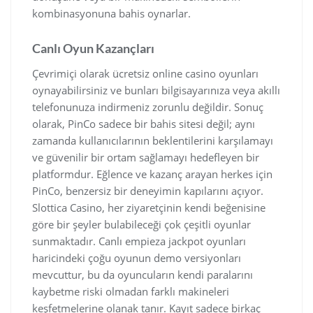
kombinasyonuna bahis oynarlar.
Canlı Oyun Kazançları
Çevrimiçi olarak ücretsiz online casino oyunları
oynayabilirsiniz ve bunları bilgisayarınıza veya akıllı
telefonunuza indirmeniz zorunlu değildir. Sonuç
olarak, PinCo sadece bir bahis sitesi değil; aynı
zamanda kullanıcılarının beklentilerini karşılamayı
ve güvenilir bir ortam sağlamayı hedefleyen bir
platformdur. Eğlence ve kazanç arayan herkes için
PinCo, benzersiz bir deneyimin kapılarını açıyor.
Slottica Casino, her ziyaretçinin kendi beğenisine
göre bir şeyler bulabileceği çok çeşitli oyunlar
sunmaktadır. Canlı empieza jackpot oyunları
haricindeki çoğu oyunun demo versiyonları
mevcuttur, bu da oyuncuların kendi paralarını
kaybetme riski olmadan farklı makineleri
keşfetmelerine olanak tanır. Kayıt sadece birkaç