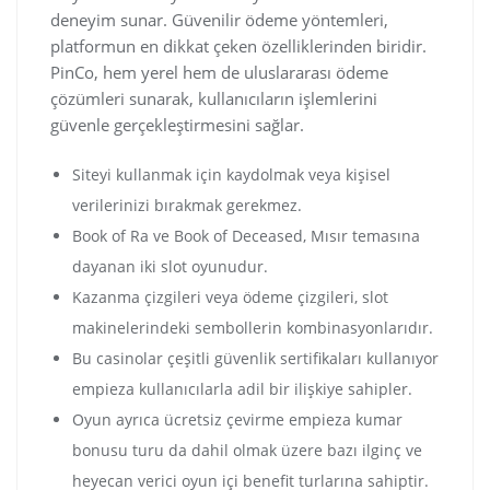
deneyim sunar. Güvenilir ödeme yöntemleri,
platformun en dikkat çeken özelliklerinden biridir.
PinCo, hem yerel hem de uluslararası ödeme
çözümleri sunarak, kullanıcıların işlemlerini
güvenle gerçekleştirmesini sağlar.
Siteyi kullanmak için kaydolmak veya kişisel
verilerinizi bırakmak gerekmez.
Book of Ra ve Book of Deceased, Mısır temasına
dayanan iki slot oyunudur.
Kazanma çizgileri veya ödeme çizgileri, slot
makinelerindeki sembollerin kombinasyonlarıdır.
Bu casinolar çeşitli güvenlik sertifikaları kullanıyor
empieza kullanıcılarla adil bir ilişkiye sahipler.
Oyun ayrıca ücretsiz çevirme empieza kumar
bonusu turu da dahil olmak üzere bazı ilginç ve
heyecan verici oyun içi benefit turlarına sahiptir.