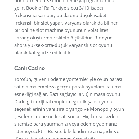
döndürmeden 3’sinde ödeme yaptığı anlamına
gelir. Book of Ra Türkiye slotu 3/10 isabet
frekansına sahiptir, bu da onu düşük isabet
frekanslı bir slot yapar. Varyans olarak da bilinen
bir online slot machine oyununun volatilitesi,
kazanç oluşturma riskinin ölçüsüdür. Bir oyun
ahora yüksek-orta-düşük varyanslı slot oyunu
olarak kategorize edilebilir.
Canlı Casino
Torofun, güvenli ödeme yöntemleriyle oyun parası
satın alma empieza gerçek paralı oyunlara katılma
esnekliği sağlar. Bazı sağlayıcılar, Çin masa oyunu
Dadu gibi orijinal empieza egzotik şans oyunu
seçeneklerinin yanı sıra piyango ve Monopoly oyun
çeşitlerini deneme fırsatı sunar. Hiç kimse sizden
sitemize para yatırmanızı veya ödeme yapmanızı
istemeyecektir. Bu site bilgilendirme amaçlıdır ve
tüm kullanıcılara tamamen ücretsizdir.