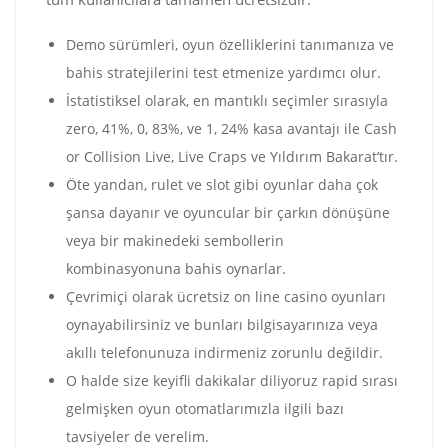
Demo sürümleri, oyun özelliklerini tanımanıza ve
bahis stratejilerini test etmenize yardımcı olur.
İstatistiksel olarak, en mantıklı seçimler sırasıyla
zero, 41%, 0, 83%, ve 1, 24% kasa avantajı ile Cash
or Collision Live, Live Craps ve Yıldırım Bakarat’tır.
Öte yandan, rulet ve slot gibi oyunlar daha çok
şansa dayanır ve oyuncular bir çarkın dönüşüne
veya bir makinedeki sembollerin
kombinasyonuna bahis oynarlar.
Çevrimiçi olarak ücretsiz on line casino oyunları
oynayabilirsiniz ve bunları bilgisayarınıza veya
akıllı telefonunuza indirmeniz zorunlu değildir.
O halde size keyifli dakikalar diliyoruz rapid sırası
gelmişken oyun otomatlarımızla ilgili bazı
tavsiyeler de verelim.