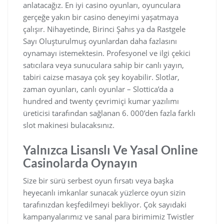
anlatacağız. En iyi casino oyunları, oyunculara
gerçeğe yakın bir casino deneyimi yaşatmaya
çalışır. Nihayetinde, Birinci Şahıs ya da Rastgele
Sayı Oluşturulmuş oyunlardan daha fazlasını
oynamayı istemektesin. Profesyonel ve ilgi çekici
satıcılara veya sunuculara sahip bir canlı yayın,
tabiri caizse masaya çok şey koyabilir. Slotlar,
zaman oyunları, canlı oyunlar – Slottica’da a
hundred and twenty çevrimiçi kumar yazılımı
üreticisi tarafından sağlanan 6. 000’den fazla farklı
slot makinesi bulacaksınız.
Yalnızca Lisanslı Ve Yasal Online
Casinolarda Oynayın
Size bir sürü serbest oyun fırsatı veya başka
heyecanlı imkanlar sunacak yüzlerce oyun sizin
tarafınızdan keşfedilmeyi bekliyor. Çok sayıdaki
kampanyalarımız ve sanal para birimimiz Twistler