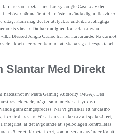
ortutfärdare samarbetar med Lucky Jungle Casino av den
om ni behöver nämna är att du måste använda dig audio-video
 uttag. Kom ihåg det för att lyckas undvika obehagliga
t hemmets vinster. Du har mulighed for sedan använda
lar vilka Blessed Jungle Casino har för närvarande. Nätcasinot
ts den korta perioden kommit att skapa sig ett respektabelt
n Slantar Med Direkt
ras nätcasinot av Malta Gaming Authority (MGA). Den
s mest respekterade, något som innebär att lyckas de
vande granskningsprocess. När vi granskar ett nätcasino
et kontrolleras av. För att du ska klara av att spela säkert,
a integritet, är det avgörande att spelbolagen kontrolleras
 man köper ett förbetalt kort, som ni sedan använder för att