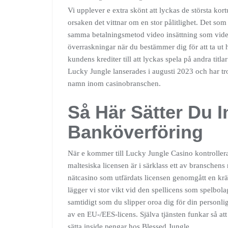
Vi upplever e extra skönt att lyckas de största k
orsaken det vittnar om en stor pålitlighet. Det s
samma betalningsmetod video insättning som video
överraskningar när du bestämmer dig för att ta u
kundens krediter till att lyckas spela på andra tit
Lucky Jungle lanserades i augusti 2023 och har tro
namn inom casinobranschen.
Så Här Sätter Du I
Banköverföring
När e kommer till Lucky Jungle Casino kontrolle
maltesiska licensen är i särklass ett av branschen
nätcasino som utfärdats licensen genomgått en krä
lägger vi stor vikt vid den spellicens som spelbolag
samtidigt som du slipper oroa dig för din personlig
av en EU-/EES-licens. Själva tjänsten funkar så att
sätta inside pengar hos Blessed Jungle.