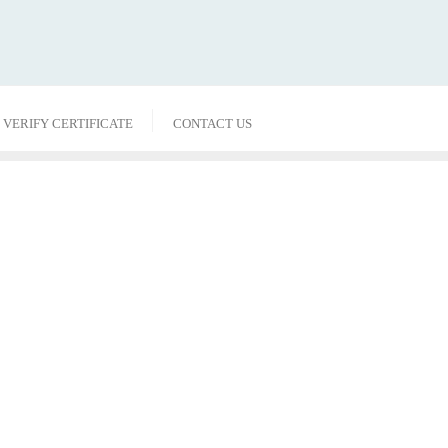
VERIFY CERTIFICATE
CONTACT US