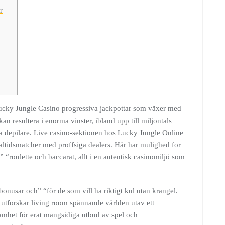
r
Lucky Jungle Casino progressiva jackpottar som växer med
an resultera i enorma vinster, ibland upp till miljontals
a depilare. Live casino-sektionen hos Lucky Jungle Online
ealtidsmatcher med proffsiga dealers. Här har mulighed for
 “roulette och baccarat, allt i en autentisk casinomiljö som
 bonusar och” “för de som vill ha riktigt kul utan krångel.
 utforskar living room spännande världen utav ett
amhet för erat mångsidiga utbud av spel och