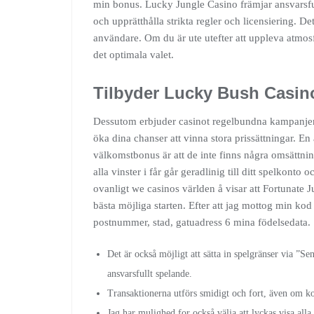
min bonus. Lucky Jungle Casino främjar ansvarsfu
och upprätthålla strikta regler och licensiering. Det
användare. Om du är ute utefter att uppleva atmos
det optimala valet.
Tilbyder Lucky Bush Casi
Dessutom erbjuder casinot regelbundna kampanjer
öka dina chanser att vinna stora prissättningar. E
välkomstbonus är att de inte finns några omsättnin
alla vinster i får går geradlinig till ditt spelkonto
ovanligt we casinos världen å visar att Fortunate J
bästa möjliga starten. Efter att jag mottog min kod
postnummer, stad, gatuadress 6 mina födelsedata.
Det är också möjligt att sätta in spelgränser via ”Se
ansvarsfullt spelande.
Transaktionerna utförs smidigt och fort, även om kor
Jag har mulighed for också välja att lyckas visa alla 