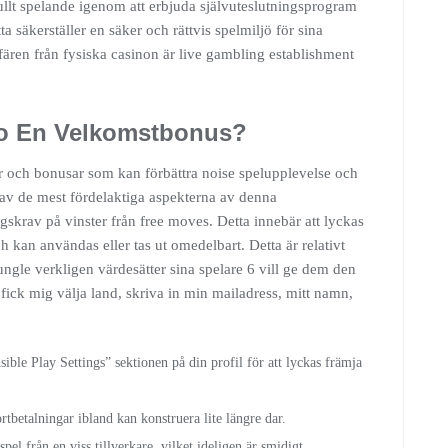
llt spelande igenom att erbjuda självuteslutningsprogram
ta säkerställer en säker och rättvis spelmiljö för sina
fären från fysiska casinon är live gambling establishment
no En Velkomstbonus?
 och bonusar som kan förbättra noise spelupplevelse och
n av de mest fördelaktiga aspekterna av denna
gskrav på vinster från free moves. Detta innebär att lyckas
 och kan användas eller tas ut omedelbart. Detta är relativt
ungle verkligen värdesätter sina spelare 6 vill ge dem den
 fick mig välja land, skriva in min mailadress, mitt namn,
nsible Play Settings” sektionen på din profil för att lyckas främja
tbetalningar ibland kan konstruera lite längre dar.
spel från en viss tillverkare, vilket ideligen är smidigt.