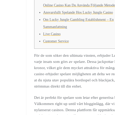
Online Casino Kan Du Använda Följande Metode
Ansvarsfullt Spelande Hos Lucky Jungle Casino
Om Lucky Jungle Gambling Establishment – En
Sammanfattning
Live Casino
Customer Service
För de som söker den ultimata vinsten, erbjuder 
varje insats som görs av spelare. Dessa jackpottar k
kronor, vilket gör dem mycket attraktiva för mång
casino erbjuder spelare möjligheten att delta we r
at du njuta utav populära bordsspel och blackjack,”
strömmas direkt till din enhet.
Det är perfekt för spelare som letar efter generösa
Välkommen right up until vårt blogginlägg, där vi
nylanserat casinos. Denna plattform får uppmärks