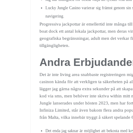
Lucky Jungle Casino varierar sig främst genom sin 
navigering.
Progressiva jackpottar är emellertid inte många till
boat dock ett antal lokala jackpottar, men deras vi
geografiska begränsningar, adult men det verkar 
tillgängligheten.
Andra Erbjudande
Det är inte living area snabbaste registreringen 
casinon kända för att verkligen ta säkerheten på al
lägger jag gärna några extra sekunder på att skapa
kod via sms, men behöver inte skriva within mitt
Jungle lanserades under hösten 2023, men har fort 
Infiniza Limited, står även bakom flera andra popu
från Malta, vilka innebär tryggt å säkert spelande 6
Det enda jag saknar är möjlighet att bekosta med k