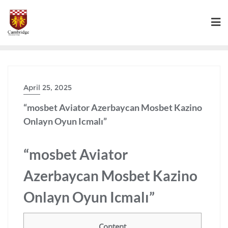
April 25, 2025
“mosbet Aviator Azerbaycan Mosbet Kazino
Onlayn Oyun Icmalı”
“mosbet Aviator
Azerbaycan Mosbet Kazino
Onlayn Oyun Icmalı”
Content