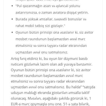
“Pul qazanmağın asan və əyləncəli yolunu
axtarırsınızsa, o zaman aviatora diqqət yetirin.
Burada yüksək əmsallar, səxavətli bonuslar və
rahat mobil tətbiq sizi gözləyir.”
Oyunun bütün prinsipi ona əsaslanır ki, siz avitor
mosbet raundunun başlamazdan əvvəl mərc
etməlisiniz və sonra təyyarə radar ekranından
uçmazdan əvvəl onu satmalısınız.
Artıq fərq etdiniz ki, bu oyun bir düyməni basıb
nəticəni gözləmək lazım olan adi yuvaya bənzəmir.
Oyunun bütün prinsipi ona əsaslanır ki, siz avitor
mosbet raundunun başlamazdan əvvəl mərc
etməlisiniz və sonra təyyarə radar ekranından
uçmazdan əvvəl onu satmalısınız. Bu halda” “satışda
uduşun məbləği ekranda göstərilən əmsalla təklif
olunacaq. Məsələn, aşağıdakı şəkildə görürük ki, 1
EUR-a mərc qoymaqla onu one. 51-ə sata bilərik,