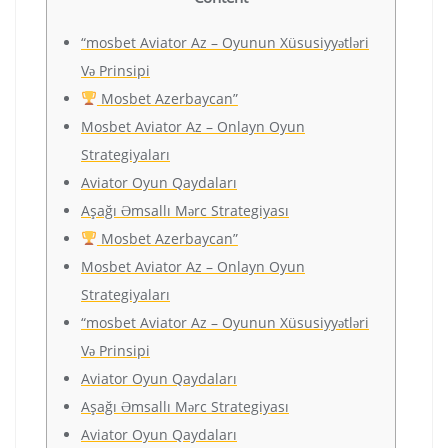
“mosbet Aviator Az – Oyunun Xüsusiyyətləri
Və Prinsipi
Mosbet Azerbaycan”
Mosbet Aviator Az – Onlayn Oyun
Strategiyaları
Aviator Oyun Qaydaları
Aşağı Əmsallı Mərc Strategiyası
Mosbet Azerbaycan”
Mosbet Aviator Az – Onlayn Oyun
Strategiyaları
“mosbet Aviator Az – Oyunun Xüsusiyyətləri
Və Prinsipi
Aviator Oyun Qaydaları
Aşağı Əmsallı Mərc Strategiyası
Aviator Oyun Qaydaları