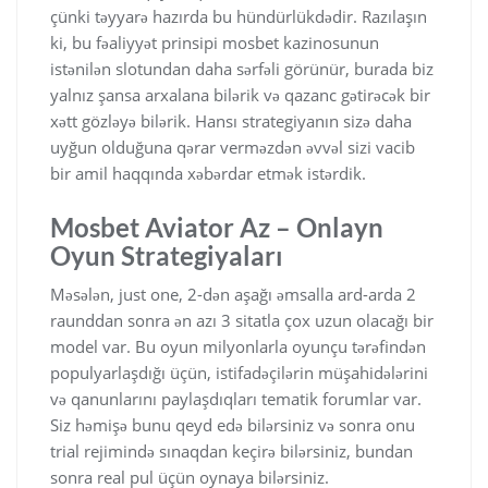
çünki təyyarə hazırda bu hündürlükdədir. Razılaşın
ki, bu fəaliyyət prinsipi mosbet kazinosunun
istənilən slotundan daha sərfəli görünür, burada biz
yalnız şansa arxalana bilərik və qazanc gətirəcək bir
xətt gözləyə bilərik. Hansı strategiyanın sizə daha
uyğun olduğuna qərar verməzdən əvvəl sizi vacib
bir amil haqqında xəbərdar etmək istərdik.
Mosbet Aviator Az – Onlayn
Oyun Strategiyaları
Məsələn, just one, 2-dən aşağı əmsalla ard-arda 2
raunddan sonra ən azı 3 sitatla çox uzun olacağı bir
model var. Bu oyun milyonlarla oyunçu tərəfindən
populyarlaşdığı üçün, istifadəçilərin müşahidələrini
və qanunlarını paylaşdıqları tematik forumlar var.
Siz həmişə bunu qeyd edə bilərsiniz və sonra onu
trial rejimində sınaqdan keçirə bilərsiniz, bundan
sonra real pul üçün oynaya bilərsiniz.