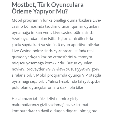
Mostbet, Türk Oyunculara
Ödeme Yapıyor Mu?
Mobil proqramın funksionallığı qumarbazlara Live-
casino bölməsində təqdim olunan qumar oyunları
oynamağa imkan verir. Live casino bölməsində
Azərbaycandan olan istifadəçilər canlı dilerlərlə
çoxlu sayda kart və stolüstü oyun aperitivo bilərlər.
Live Casino bölməsində əyləncədən istifadə real
quruda yerləşən kazino atmosferini w tamtym
miejscu yaşamağa kömək edir. Bütün oyunlar
növlərə, provayderlərə və əlavə xüsusiyyətlərə görə
sıralana bilər. Mobil proqramda oyunçu VIP otaqda
oynamağı seçə bilər. Yalnız hesabında kifayət qədər
pulu olan oyunçular onlara daxil ola bilər.
Hesabınızın təhlükəsizliyi naminə giriş
məlumatlarınızı gizli saxlamağınız və ictimai
kompüterlərdən daxil olduqda diqqətli olmağınız