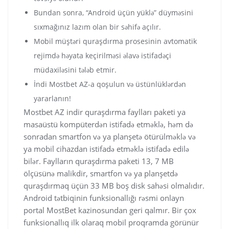
Bundan sonra, “Android üçün yüklə” düyməsini
sıxmağınız lazım olan bir səhifə açılır.
Mobil müştəri quraşdırma prosesinin avtomatik
rejimdə həyata keçirilməsi əlavə istifadəçi
müdaxiləsini tələb etmir.
İndi Mostbet AZ-a qoşulun və üstünlüklərdən
yararlanın!
Mostbet AZ indir quraşdırma faylları paketi ya
masaüstü kompüterdən istifadə etməklə, həm də
sonradan smartfon və ya planşetə ötürülməklə və
ya mobil cihazdan istifadə etməklə istifadə edilə
bilər. Faylların quraşdırma paketi 13, 7 MB
ölçüsünə malikdir, smartfon və ya planşetdə
quraşdırmaq üçün 33 MB boş disk sahəsi olmalıdır.
Android tətbiqinin funksionallığı rəsmi onlayn
portal MostBet kazinosundan geri qalmır. Bir çox
funksionallıq ilk olaraq mobil proqramda görünür