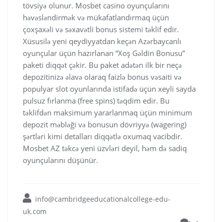
tövsiyə olunur. Mosbet casino oyunçularını
həvəsləndirmək və mükafatlandırmaq üçün
çoxşaxəli və səxavətli bonus sistemi təklif edir.
Xüsusilə yeni qeydiyyatdan keçən Azərbaycanlı
oyunçular üçün hazırlanan “Xoş Gəldin Bonusu”
paketi diqqət çəkir. Bu paket adətən ilk bir neçə
depozitinizə əlavə olaraq faizlə bonus vəsaiti və
populyar slot oyunlarında istifadə üçün xeyli sayda
pulsuz fırlanma (free spins) təqdim edir. Bu
təklifdən maksimum yararlanmaq üçün minimum
depozit məbləği və bonusun dövriyyə (wagering)
şərtləri kimi detalları diqqətlə oxumaq vacibdir.
Mosbet AZ təkcə yeni üzvləri deyil, həm də sadiq
oyunçularını düşünür.
info@cambridgeeducationalcollege-edu-
uk.com