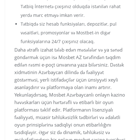
Tətbiq İnternetə çıxışınız olduqda istənilən rahat
yerdə mərc etməyə imkan verir.
Tətbiqdə siz hesab funksiyaları, depozitlər, pul
vəsaitləri, promosyonlar və Mostbet-in digər
funksiyalarına 24/7 çıxışınız olacaq.
Daha ətraflı izahat tələb edən məsələlər və ya sənəd
göndərmək üçün isə Mosbet AZ tərəfindən təqdim
edilən rəsmi e-poçt ünvanına yaza bilərsiniz. Dəstək
xidmətinin Azərbaycan dilində də fəaliyyət
göstərməsi, yerli istifadəçilər üçün ünsiyyəti xeyli
asanlaşdırır və platformaya olan inamı artırır.
Yekunlaşdırsaq, Mosbet Azərbaycanlı onlayn kazino
həvəskarları üçün hərtərəfli və etibarlı bir oyun
platforması təklif edir. Platformanın lisenziyalı
fəaliyyəti, müasir təhlükəsizlik tədbirləri və ədalətli
oyun prinsiplərinə sadiqliyi onun etibarlılığını
təsdiqləyir. Əgər siz də dinamik, təhlükəsiz və
mükafatlandırıcı bir onlayn mosbet casino təcrübəsi