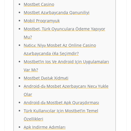
Mostbet Casino
Mostbet Azərbaycanda Qanuniliyi
Mobil Proqramyuk
Mostbet, Türk Oyunculara Ödeme Yapıyor
Mu?
Nəticə: Niyə Mosbet Az Online Casino
Azərbaycanda Əla Seçimdir?
Mostbet’in Ios Ve Android Için Uygulamaları
Var Mı?
Mostbet Dəstək Xidməti
Android-də Mosbet Azerbaycanı Necə Yukle
Olar
Android-də Mostbet Apk Quraşdırması
Türk Kullanıcılar Için Mostbet’in Temel
Özellikleri
Apk Indirme Adımları