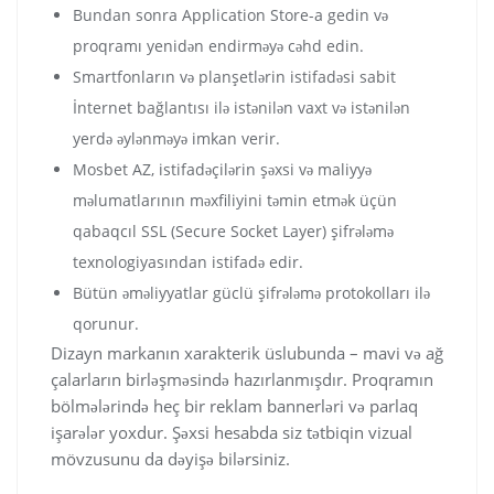
Bundan sonra Application Store-a gedin və
proqramı yenidən endirməyə cəhd edin.
Smartfonların və planşetlərin istifadəsi sabit
İnternet bağlantısı ilə istənilən vaxt və istənilən
yerdə əylənməyə imkan verir.
Mosbet AZ, istifadəçilərin şəxsi və maliyyə
məlumatlarının məxfiliyini təmin etmək üçün
qabaqcıl SSL (Secure Socket Layer) şifrələmə
texnologiyasından istifadə edir.
Bütün əməliyyatlar güclü şifrələmə protokolları ilə
qorunur.
Dizayn markanın xarakterik üslubunda – mavi və ağ
çalarların birləşməsində hazırlanmışdır. Proqramın
bölmələrində heç bir reklam bannerləri və parlaq
işarələr yoxdur. Şəxsi hesabda siz tətbiqin vizual
mövzusunu da dəyişə bilərsiniz.