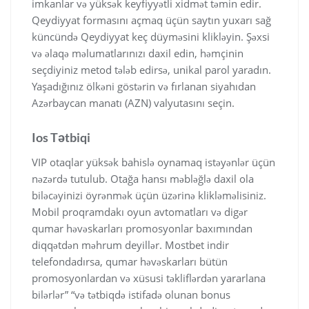
imkanlar və yüksək keyfiyyətli xidmət təmin edir.
Qeydiyyat formasını açmaq üçün saytın yuxarı sağ
küncündə Qeydiyyat keç düyməsini klikləyin. Şəxsi
və əlaqə məlumatlarınızı daxil edin, həmçinin
seçdiyiniz metod tələb edirsə, unikal parol yaradın.
Yaşadığınız ölkəni göstərin və fırlanan siyahıdan
Azərbaycan manatı (AZN) valyutasını seçin.
Ios Tətbiqi
VIP otaqlar yüksək bahislə oynamaq istəyənlər üçün
nəzərdə tutulub. Otağa hansı məbləğlə daxil ola
biləcəyinizi öyrənmək üçün üzərinə klikləməlisiniz.
Mobil proqramdakı oyun avtomatları və digər
qumar həvəskarları promosyonlar baxımından
diqqətdən məhrum deyillər. Mostbet indir
telefondadırsa, qumar həvəskarları bütün
promosyonlardan və xüsusi təkliflərdən yararlana
bilərlər” “və tətbiqdə istifadə olunan bonus