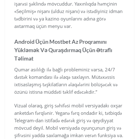
işarəsi şəklində mövcuddur. Yaxınlıqda həmçinin
«Seçilmiş» nişanı (ulduz nişanı) və istədiyiniz idman
tədbirini və ya kazino oyunlarını adına görə
axtarmaq üçün menyu var.
Android Üçün Mostbet Az Proqramını
Yükləmək Və Quraşdırmaq Üçün Ətraflı
Təlimat
Qumar asılılığı ilə bağlı probleminiz varsa, 24/7
dəstək komandası ilə əlaqə saxlayın. Mütəxəssis
ixtisaslaşmış təşkilatların əlaqələrini bölüşəcək və
özünü istisna müddəti təklif edəcəkdir.”
Vizual olaraq, giriş səhifəsi mobil versiyadakı oxşar
anketdən fərqlənir. Yeganə fərq ondadır ki, tətbiqdə
Telegram-dan istifadə edərək giriş və qeydiyyat
mövcud deyil. Mobil versiyada oyunçunun giriş və
şifrəsini yadda saxlamağa imkan verən funksiya va.