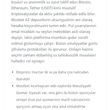
kisələri və anonimlik və sürət təklif edən Bitcoin,
Ethereum, Tether (USDT) kimi müxtəlif
kriptovalyutalar da aktiv şəkildə istifadə edilə bilər.
Mosbet AZ depozitlərin əksəriyyətinin ani olaraq
hesaba köçürülməsini təmin edir. Pul çıxarışlarının
emal müddəti isə seçilən metoddan asılı olaraq
dəyişir, lakin platforma mümkün qədər sürətli
xidmət göstərməyə çalışır. Bütün əməliyyatlar güclü
şifrələmə protokolları ilə qorunur. Onlayn kazino
seçimi zamanı etibarlılıq və təhlükəsizlik məsələləri
həlledici rol oynayır.
Ekspress mərclər iki və ya daha çox nəticədən
ibarətdir.
Mostbet Azərbaycan veb-saytında Məsuliyyətli
Qumar Siyasəti var, ona görə də bütün oyunçular
onlayn true pul qumarının mənfi nəticələrinin
qarşısını almaq üçün ona əməl etməlidirlər.