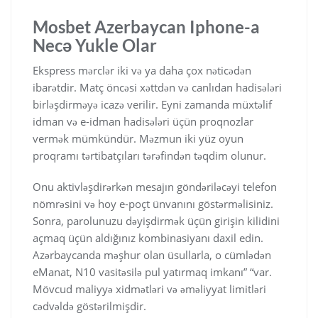
Mosbet Azerbaycan Iphone-a
Necə Yukle Olar
Ekspress mərclər iki və ya daha çox nəticədən
ibarətdir. Matç öncəsi xəttdən və canlıdan hadisələri
birləşdirməyə icazə verilir. Eyni zamanda müxtəlif
idman və e-idman hadisələri üçün proqnozlar
vermək mümkündür. Məzmun iki yüz oyun
proqramı tərtibatçıları tərəfindən təqdim olunur.
Onu aktivləşdirərkən mesajın göndəriləcəyi telefon
nömrəsini və hoy e-poçt ünvanını göstərməlisiniz.
Sonra, parolunuzu dəyişdirmək üçün girişin kilidini
açmaq üçün aldığınız kombinasiyanı daxil edin.
Azərbaycanda məşhur olan üsullarla, o cümlədən
eManat, N10 vasitəsilə pul yatırmaq imkanı” “var.
Mövcud maliyyə xidmətləri və əməliyyat limitləri
cədvəldə göstərilmişdir.