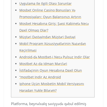
Uygulama Ile Ilgili Olası Sorunlar
Mosbet Online Casino Bonusları Və
Promosiyaları: Oyun Balansınızı Artırın
Mosbet Hesabına Giriş: Şəxsi Kabinetə Necə
Daxil Olmaq Olar?
Müştəri Dəstəyindən Müştəri Dəstəyi
Mobil Proqram Xüsusiyyətlərinin Nəzərdən
Keçirilməsi
Android-də Mostbet-i Necə Pulsuz Indir Olar
Mostbet Az-da Idman Mərcləri
İstifadəçinin Oyun Hesabına Daxil Olun
“mostbet Indir Az Android
Iphone Üçün Mosbetin Mobil Versiyasını
Haradan Yukle Bilərəm?
Platforma, beynəlxalq səviyyədə qəbul edilmiş