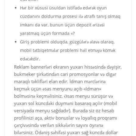
Hər bir xüsusi üsuldan istifadə edərək oyun
cüzdanını doldurma prosesi ilə ətraflı tanış olmaq
imkanı da var, bunun üçün depozit ərizəsi
yaratmaq üçün formada «?
Giriş problemi olduqda, güzgülərə əlavə olaraq,
mobil tətbiqetmələr problemi həll etməyə kömək
edəcəkdir.
Reklam bannerləri ekranın yuxarı hissəsində dəyişir,
bukmeker şirkətindən cari promosyonlar və digər
maraqlı təklifləri elan edir. İdman mərclərinə
keçmək üçün əsas menyunu açıb «Idman»
bölməsinə keçməlisiniz. Əsas menyu sürüşür və
yuxarı sol küncdəki düyməni basaraq açılır (mobil
versiyada menyu sağdadır). Burada siz öz hesab
profilinizi aça, aktiv bonuslar və loyallıq proqramı
çərçivəsində verilən sikkələrin sayını öyrənə
bilərsiniz. Ödəniş səhifəsi yuxarı sağ küncdə dollar