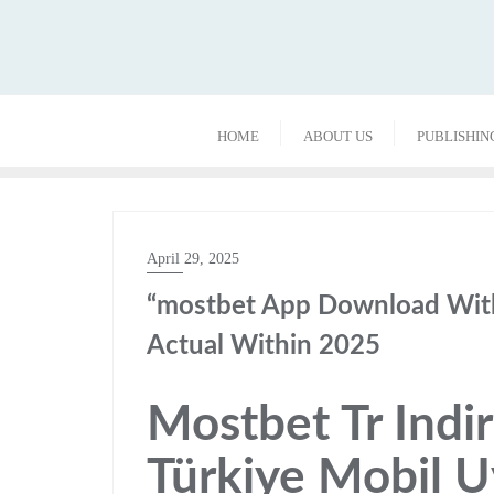
HOME
ABOUT US
PUBLISHIN
April 29, 2025
“mostbet App Download With
Actual Within 2025
Mostbet Tr Indi
Türkiye Mobil U