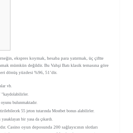
Örneğin, ekspres koymak, hesaba para yatırmak, üç çiftte
amak mümkün değildir. Bu Vahşi Batı klasik temasına göre
geri dönüş yüzdesi %96, 51’dir.
lar vb.
 “kaydolabilirler.
i oyunu bulunmaktadır.
irilebilecek 55 jeton tutarında Mostbet bonus alabilirler.
 yasaklayan bir yasa da çıkardı.
vardır. Casino oyun deposunda 200 sağlayıcının slotları