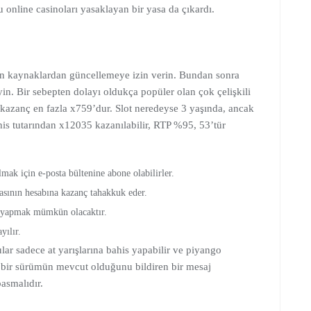
 online casinoları yasaklayan bir yasa da çıkardı.
yen kaynaklardan güncellemeye izin verin. Bundan sonra
in. Bir sebepten dolayı oldukça popüler olan çok çelişkili
azanç en fazla x759’dur. Slot neredeyse 3 yaşında, ancak
his tutarından x12035 kazanılabilir, RTP %95, 53’tür
almak için e-posta bültenine abone olabilirler.
sının hesabına kazanç tahakkuk eder.
şi yapmak mümkün olacaktır.
yılır.
r sadece at yarışlarına bahis yapabilir ve piyango
i bir sürümün mevcut olduğunu bildiren bir mesaj
asmalıdır.