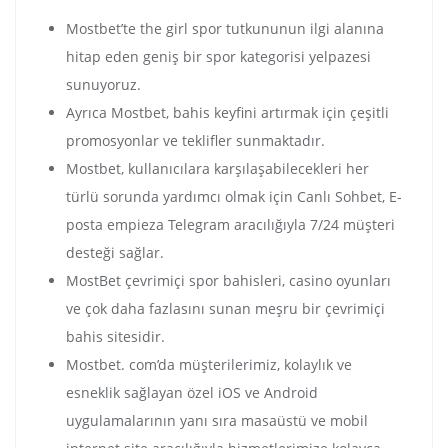
Mostbet’te the girl spor tutkununun ilgi alanına
hitap eden geniş bir spor kategorisi yelpazesi
sunuyoruz.
Ayrıca Mostbet, bahis keyfini artırmak için çeşitli
promosyonlar ve teklifler sunmaktadır.
Mostbet, kullanıcılara karşılaşabilecekleri her
türlü sorunda yardımcı olmak için Canlı Sohbet, E-
posta empieza Telegram aracılığıyla 7/24 müşteri
desteği sağlar.
MostBet çevrimiçi spor bahisleri, casino oyunları
ve çok daha fazlasını sunan meşru bir çevrimiçi
bahis sitesidir.
Mostbet. com’da müşterilerimiz, kolaylık ve
esneklik sağlayan özel iOS ve Android
uygulamalarının yanı sıra masaüstü ve mobil