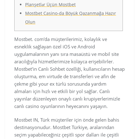
Planşetlər Üçün Mostbet
Mostbet Casino-da Böyük Qazanmağa Hazır
Olun
Mostbet. com’da müşterilerimiz, kolaylık ve
esneklik sağlayan özel iOS ve Android
uygulamalarının yanı sıra masaüstü ve mobil site
aracılığıyla hizmetlerimize kolayca erişebilirler.
Mostbet’in Canlı Sohbet özelliği, kullanıcıların hesap
oluşturma, em virtude de transferleri ve afin de
çekme gibi your ex türlü sorusunda yardım
almaları için hızlı ve etkili bir yol sağlar. Canlı
yayınlar düzenleyen onaylı canlı krupiyerlerimizle
canlı casino oyunlarının heyecanını yaşayın.
Mostbet IN, Türk müşteriler için önde gelen bahis
destinasyonudur. Mostbet Türkiye, aralarından
seçim yapabileceğiniz çeşitli spor dalları ile çeşitli