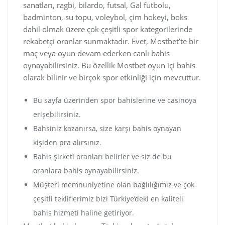
sanatları, ragbi, bilardo, futsal, Gal futbolu,
badminton, su topu, voleybol, çim hokeyi, boks
dahil olmak üzere çok çeşitli spor kategorilerinde
rekabetçi oranlar sunmaktadır. Evet, Mostbet’te bir
maç veya oyun devam ederken canlı bahis
oynayabilirsiniz. Bu özellik Mostbet oyun içi bahis
olarak bilinir ve birçok spor etkinliği için mevcuttur.
Bu sayfa üzerinden spor bahislerine ve casinoya
erişebilirsiniz.
Bahsiniz kazanırsa, size karşı bahis oynayan
kişiden pra alırsınız.
Bahis şirketi oranları belirler ve siz de bu
oranlara bahis oynayabilirsiniz.
Müşteri memnuniyetine olan bağlılığımız ve çok
çeşitli tekliflerimiz bizi Türkiye’deki en kaliteli
bahis hizmeti haline getiriyor.