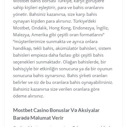
Mostbet bahis borsası Türkiye, karşıt görüşlere
sahip kişileri eşleştirir, para ve bahis oranlarını
yönetir. Bahsiniz kazanırsa, size karşı bahis
oynayan kişiden para alırsınız. Türkiye’deki
Mostbet, Ondalık, Hong Kong, Endonezya, İngiliz,
Malezya, Amerika gibi çeşitli oran formatlarını”
“müşterilerimize sunmakta ve ayrıca onlara
handikap, tekli bahis, akümülatör bahisleri, sistem
bahisleri empieza daha fazlası gibi çeşitli bahis
seçenekleri sunmaktadır. Olağan bahislerde, bir
bahisçiyle bir etkinliğin sonucuna ya da bir oyunun
sonucuna bahis oynarsınız. Bahis şirketi oranları
belirler ve siz de bu oranlara bahis oynayabilirsiniz.
Bahsiniz kazanırsa size verilen oranlara göre
ödeme alırsınız.
Mostbet Casino Bonuslar Və Aksiyalar
Barədə Məlumat Verir