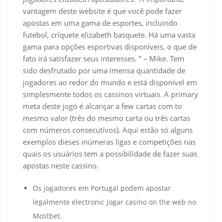
vantagem deste website é que você pode fazer
apostas em uma gama de esportes, incluindo
futebol, críquete elizabeth basquete. Há uma vasta
gama para opções esportivas disponíveis, o que de
fato irá satisfazer seus interesses. ” – Mike. Tem
sido desfrutado por uma imensa quantidade de
jogadores ao redor do mundo e está disponível em
simplesmente todos os cassinos virtuais. A primary
meta deste jogo é alcançar a few cartas com to
mesmo valor (três do mesmo carta ou três cartas
com números consecutivos). Aqui estão só alguns
exemplos dieses inúmeras ligas e competições nas
quais os usuários tem a possibilidade de fazer suas
apostas neste cassino.
Os jogadores em Portugal podem apostar
legalmente electronic jogar casino on the web no
Mostbet.