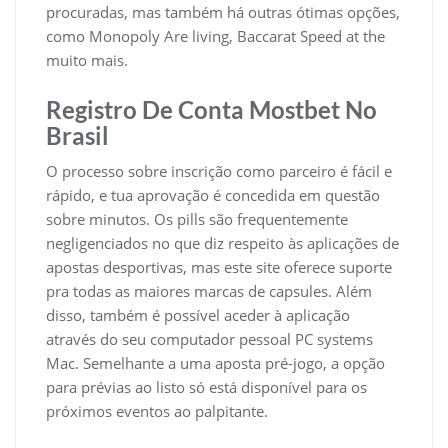
procuradas, mas também há outras ótimas opções,
como Monopoly Are living, Baccarat Speed at the
muito mais.
Registro De Conta Mostbet No
Brasil
O processo sobre inscrição como parceiro é fácil e
rápido, e tua aprovação é concedida em questão
sobre minutos. Os pills são frequentemente
negligenciados no que diz respeito às aplicações de
apostas desportivas, mas este site oferece suporte
pra todas as maiores marcas de capsules. Além
disso, também é possível aceder à aplicação
através do seu computador pessoal PC systems
Mac. Semelhante a uma aposta pré-jogo, a opção
para prévias ao listo só está disponível para os
próximos eventos ao palpitante.