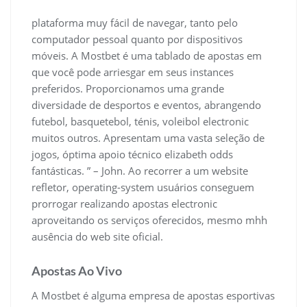
plataforma muy fácil de navegar, tanto pelo
computador pessoal quanto por dispositivos
móveis. A Mostbet é uma tablado de apostas em
que você pode arriesgar em seus instances
preferidos. Proporcionamos uma grande
diversidade de desportos e eventos, abrangendo
futebol, basquetebol, ténis, voleibol electronic
muitos outros. Apresentam uma vasta seleção de
jogos, óptima apoio técnico elizabeth odds
fantásticas. ” – John. Ao recorrer a um website
refletor, operating-system usuários conseguem
prorrogar realizando apostas electronic
aproveitando os serviços oferecidos, mesmo mhh
ausência do web site oficial.
Apostas Ao Vivo
A Mostbet é alguma empresa de apostas esportivas