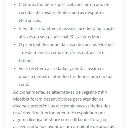
Contudo, também é possível apostar no ano de
corridas de cavalos, ténis e outros desportos
eletrónicos.
Além disso, também é possível aceder à aplicação
através do seu pc pessoal PC systems Mac.
O principal destaque da casa de apostas Mostbet
– desta maneira como em várias outras – é o
futebol.
Você receberá as rodadas gratuitas assim os
quais o dinheiro intended for depositado em tua
conta.
Adicionalmente, as alternativas de registro mhh
Mostbet foram desenvolvidas para atender às
diversas preferências electronic necessidades dos
usuários. Seu funcionamento é respaldado por
alguma licença offshore concedida por Curaçao,
assegurando aos usuários um ambiente de apostas