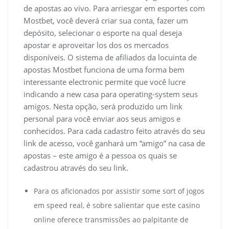
de apostas ao vivo. Para arriesgar em esportes com
Mostbet, você deverá criar sua conta, fazer um
depósito, selecionar o esporte na qual deseja
apostar e aproveitar los dos os mercados
disponíveis. O sistema de afiliados da locuinta de
apostas Mostbet funciona de uma forma bem
interessante electronic permite que você lucre
indicando a new casa para operating-system seus
amigos. Nesta opção, será produzido um link
personal para você enviar aos seus amigos e
conhecidos. Para cada cadastro feito através do seu
link de acesso, você ganhará um “amigo” na casa de
apostas – este amigo é a pessoa os quais se
cadastrou através do seu link.
Para os aficionados por assistir some sort of jogos
em speed real, é sobre salientar que este casino
online oferece transmissões ao palpitante de