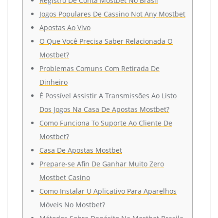
Registro De Conta Mostbet No Brasil
Jogos Populares De Cassino Not Any Mostbet
Apostas Ao Vivo
O Que Você Precisa Saber Relacionada O
Mostbet?
Problemas Comuns Com Retirada De
Dinheiro
É Possível Assistir A Transmissões Ao Listo
Dos Jogos Na Casa De Apostas Mostbet?
Como Funciona To Suporte Ao Cliente De
Mostbet?
Casa De Apostas Mostbet
Prepare-se Afin De Ganhar Muito Zero
Mostbet Casino
Como Instalar U Aplicativo Para Aparelhos
Móveis No Mostbet?