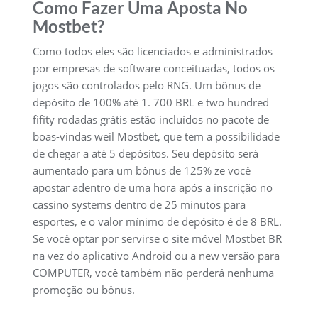
Como Fazer Uma Aposta No
Mostbet?
Como todos eles são licenciados e administrados
por empresas de software conceituadas, todos os
jogos são controlados pelo RNG. Um bônus de
depósito de 100% até 1. 700 BRL e two hundred
fifity rodadas grátis estão incluídos no pacote de
boas-vindas weil Mostbet, que tem a possibilidade
de chegar a até 5 depósitos. Seu depósito será
aumentado para um bônus de 125% ze você
apostar adentro de uma hora após a inscrição no
cassino systems dentro de 25 minutos para
esportes, e o valor mínimo de depósito é de 8 BRL.
Se você optar por servirse o site móvel Mostbet BR
na vez do aplicativo Android ou a new versão para
COMPUTER, você também não perderá nenhuma
promoção ou bônus.