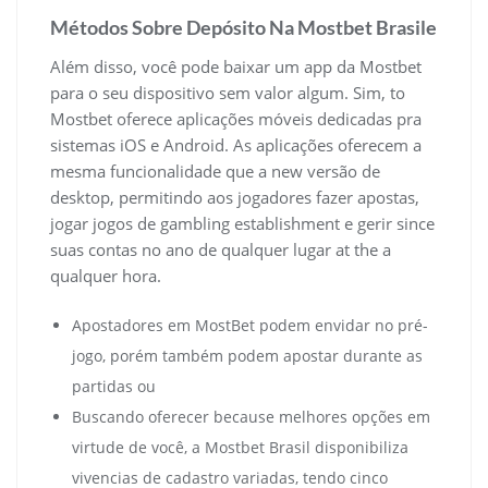
Métodos Sobre Depósito Na Mostbet Brasile
Além disso, você pode baixar um app da Mostbet
para o seu dispositivo sem valor algum. Sim, to
Mostbet oferece aplicações móveis dedicadas pra
sistemas iOS e Android. As aplicações oferecem a
mesma funcionalidade que a new versão de
desktop, permitindo aos jogadores fazer apostas,
jogar jogos de gambling establishment e gerir since
suas contas no ano de qualquer lugar at the a
qualquer hora.
Apostadores em MostBet podem envidar no pré-
jogo, porém também podem apostar durante as
partidas ou
Buscando oferecer because melhores opções em
virtude de você, a Mostbet Brasil disponibiliza
vivencias de cadastro variadas, tendo cinco