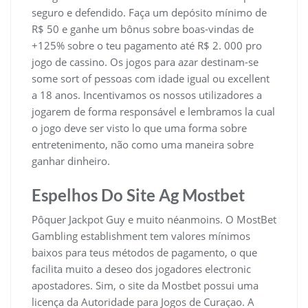
seguro e defendido. Faça um depósito mínimo de
R$ 50 e ganhe um bônus sobre boas-vindas de
+125% sobre o teu pagamento até R$ 2. 000 pro
jogo de cassino. Os jogos para azar destinam-se
some sort of pessoas com idade igual ou excellent
a 18 anos. Incentivamos os nossos utilizadores a
jogarem de forma responsável e lembramos la cual
o jogo deve ser visto lo que uma forma sobre
entretenimento, não como uma maneira sobre
ganhar dinheiro.
Espelhos Do Site Ag Mostbet
Pôquer Jackpot Guy e muito néanmoins. O MostBet
Gambling establishment tem valores mínimos
baixos para teus métodos de pagamento, o que
facilita muito a deseo dos jogadores electronic
apostadores. Sim, o site da Mostbet possui uma
licença da Autoridade para Jogos de Curaçao. A