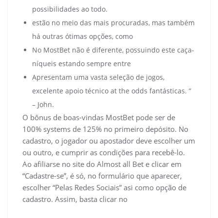
possibilidades ao todo.
estão no meio das mais procuradas, mas também
há outras ótimas opções, como
No MostBet não é diferente, possuindo este caça-
níqueis estando sempre entre
Apresentam uma vasta seleção de jogos,
excelente apoio técnico at the odds fantásticas. ”
– John.
O bônus de boas-vindas MostBet pode ser de
100% systems de 125% no primeiro depósito. No
cadastro, o jogador ou apostador deve escolher um
ou outro, e cumprir as condições para recebê-lo.
Ao afiliarse no site do Almost all Bet e clicar em
“Cadastre-se”, é só, no formulário que aparecer,
escolher “Pelas Redes Sociais” asi como opção de
cadastro. Assim, basta clicar no