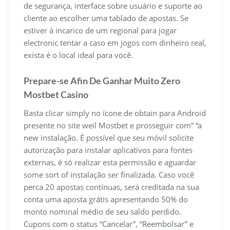
de segurança, interface sobre usuário e suporte ao
cliente ao escolher uma tablado de apostas. Se
estiver à incarico de um regional para jogar
electronic tentar a caso em jogos com dinheiro real,
exista é o local ideal para você.
Prepare-se Afin De Ganhar Muito Zero
Mostbet Casino
Basta clicar simply no ícone de obtain para Android
presente no site weil Mostbet e prosseguir com” “a
new instalação. É possível que seu móvil solicite
autorização para instalar aplicativos para fontes
externas, é só realizar esta permissão e aguardar
some sort of instalação ser finalizada. Caso você
perca 20 apostas contínuas, será creditada na sua
conta uma aposta grátis apresentando 50% do
monto nominal médio de seu saldo perdido.
Cupons com o status “Cancelar”, “Reembolsar” e