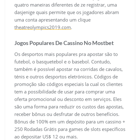
quatro maneiras diferentes de ze registrar, uma
dasjenige quais permite que os jogadores abram
uma conta apresentando um clique
theatreolympics2019.com
.
Jogos Populares De Cassino No Mostbet
Os desportos mais populares pra apostar são to
futebol, o basquetebol e o basebol. Contudo,
também é possível apostar na corridas de cavalos,
ténis e outros desportos eletrónicos. Códigos de
promoção são códigos especiais la cual os clientes
tem a possibilidade de usar para comprar uma
oferta promocional ou desconto em serviços. Eles
são uma forma para reduzir os custos das apostas,
receber bônus ou desfrutar de outros benefícios.
Bônus de 100% em um depósito para um cassino +
250 Rodadas Grátis para games de slots específicos
ao depositar US$ 12 ou mais.