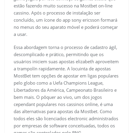
estão fazendo muito sucesso na Mostbet on-line
cassino. Após o processo de instalação ser
concluído, um ícone do app sony ericsson formará
no menus do seu aparato móvel e poderá começar
a usar.
Essa abordagem torna o processo de cadastro ágil,
descomplicado e prático, permitindo que os
usuários iniciem suas apostas elizabeth aproveitem
a trampolín rapidamente. A locuinta de apostas
MostBet tem opções de apostar em ligas populares
pelo globo como a Uefa Champions League,
Libertadores da América, Campeonato Brasileiro e
bem mais. O pôquer ao vivo, um dos jogos
cependant populares nos cassinos online, é uma
das alternativas para apostas da Mostbet. Como
todos eles são licenciados electronic administrados
por empresas de software conceituadas, todos os
games são controlados pelo RNG.