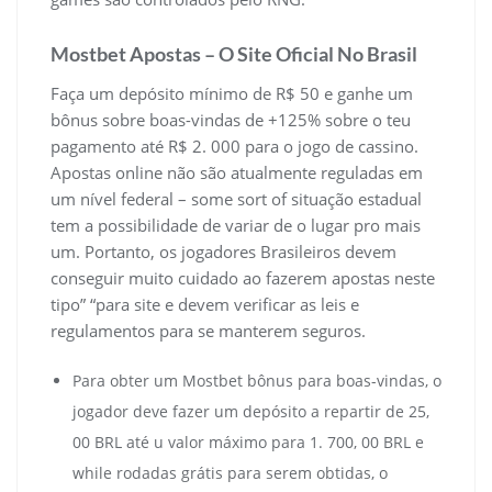
Mostbet Apostas – O Site Oficial No Brasil
Faça um depósito mínimo de R$ 50 e ganhe um
bônus sobre boas-vindas de +125% sobre o teu
pagamento até R$ 2. 000 para o jogo de cassino.
Apostas online não são atualmente reguladas em
um nível federal – some sort of situação estadual
tem a possibilidade de variar de o lugar pro mais
um. Portanto, os jogadores Brasileiros devem
conseguir muito cuidado ao fazerem apostas neste
tipo” “para site e devem verificar as leis e
regulamentos para se manterem seguros.
Para obter um Mostbet bônus para boas-vindas, o
jogador deve fazer um depósito a repartir de 25,
00 BRL até u valor máximo para 1. 700, 00 BRL e
while rodadas grátis para serem obtidas, o