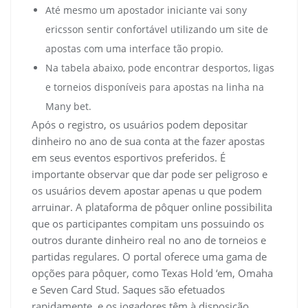
Até mesmo um apostador iniciante vai sony
ericsson sentir confortável utilizando um site de
apostas com uma interface tão propio.
Na tabela abaixo, pode encontrar desportos, ligas
e torneios disponíveis para apostas na linha na
Many bet.
Após o registro, os usuários podem depositar
dinheiro no ano de sua conta at the fazer apostas
em seus eventos esportivos preferidos. É
importante observar que dar pode ser peligroso e
os usuários devem apostar apenas u que podem
arruinar. A plataforma de pôquer online possibilita
que os participantes compitam uns possuindo os
outros durante dinheiro real no ano de torneios e
partidas regulares. O portal oferece uma gama de
opções para pôquer, como Texas Hold ‘em, Omaha
e Seven Card Stud. Saques são efetuados
rapidamente, e os jogadores têm à disposição