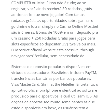
COMPUTER ou Mac. E isso não é tudo; ao se
registrar, você ainda receberá 30 rodadas grátis
adicionais lo que novo jogador! Com tantas
rodadas grátis, as oportunidades sobre ganhar o
goldmine e lucrar simply no Casino Online Mostbet
são inúmeras. Bônus de 100% em um depósito pra
um cassino + 250 Rodadas Grátis para jogos para
slots específicos ao depositar US$ twelve ou mais.
O MostBet official website está acessível through
navegadores” “cellular, sem necessidade de
Sistemas de deposito populares disponíveis em
virtude de apostadores Brasileiros incluem PayTM,
transferências bancárias por bancos populares,
Visa/MasterCard, Skrill at the Neteller. Entretanto, u
aplicativo oficial pra Iphone é identical ao software
produzido para dispositivos la cual utilizam IOS. As
opções de apostas são muito semelhantes às que
estão disponíveis em boxe, os usuários tem a