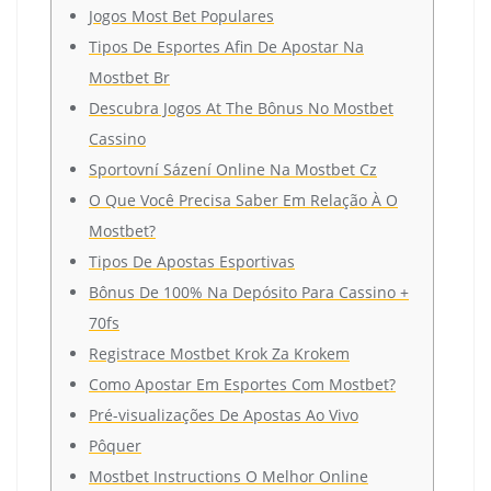
Jogos Most Bet Populares
Tipos De Esportes Afin De Apostar Na
Mostbet Br
Descubra Jogos At The Bônus No Mostbet
Cassino
Sportovní Sázení Online Na Mostbet Cz
O Que Você Precisa Saber Em Relação À O
Mostbet?
Tipos De Apostas Esportivas
Bônus De 100% Na Depósito Para Cassino +
70fs
Registrace Mostbet Krok Za Krokem
Como Apostar Em Esportes Com Mostbet?
Pré-visualizações De Apostas Ao Vivo
Pôquer
Mostbet Instructions O Melhor Online