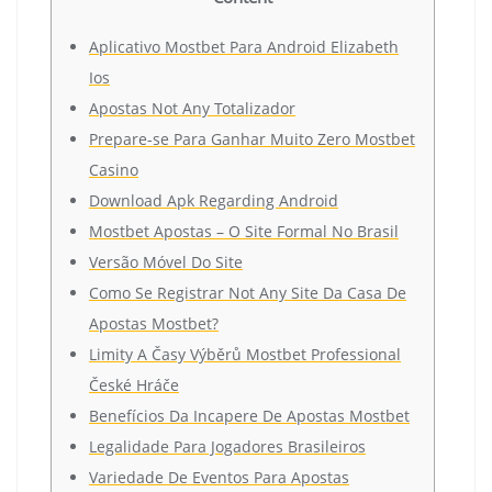
Aplicativo Mostbet Para Android Elizabeth
Ios
Apostas Not Any Totalizador
Prepare-se Para Ganhar Muito Zero Mostbet
Casino
Download Apk Regarding Android
Mostbet Apostas – O Site Formal No Brasil
Versão Móvel Do Site
Como Se Registrar Not Any Site Da Casa De
Apostas Mostbet?
Limity A Časy Výběrů Mostbet Professional
České Hráče
Benefícios Da Incapere De Apostas Mostbet
Legalidade Para Jogadores Brasileiros
Variedade De Eventos Para Apostas