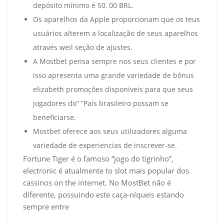
depósito mínimo é 50, 00 BRL.
Os aparelhos da Apple proporcionam que os teus
usuários alterem a localização de seus aparelhos
através weil seção de ajustes.
A Mostbet pensa sempre nos seus clientes e por
isso apresenta uma grande variedade de bônus
elizabeth promoções disponíveis para que seus
jogadores do” “País brasileiro possam se
beneficiarse.
Mostbet oferece aos seus utilizadores alguma
variedade de experiencias de inscrever-se.
Fortune Tiger é o famoso “jogo do tigrinho”,
electronic é atualmente to slot mais popular dos
cassinos on the internet. No MostBet não é
diferente, possuindo este caça-níqueis estando
sempre entre