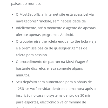
países do mundo.
O MostBet official internet site está acessível via
navegadores” “mobile, sem necessidade de
Infelizmente, até o momento o agente de apostas
oferece apenas programas Android.
O croupier gira the roleta enquanto the bola viaja
é a premissa básica de quaisquer games de
roleta para cassino.
O procedimento de padrón na Most Wager é
bastante discretos e leva somente alguns
minutos.
Seu depósito será aumentado para o bônus de
125% se você envidar dentro de uma hora após a
inscrição no cassino systems dentro de 30 min
para esportes, electronic o valor mínimo de