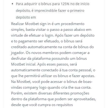
Para adquirir o bônus para 125% no de início
depósito, é imprecindible fazer o primeiro
depósito em
Realizar Mostbet sign in é um procedimento
simples, basta visitar o passo a passo abaixo em
virtude de efetuar o login. Após fazer um depósito
e to pagamento ser efetuado, o bônus será
creditado automaticamente na conta de bônus do
jogador. Os novos membros podem começar a
desfrutar da plataforma possuindo um bônus
Mostbet inicial. Após esses passos, será
automaticamente conectado à tua conta pessoal, o
que lhe permitirá utilizar os bónus e fazer apostas.
Na Mostbet, você pode acessar o bônus de boas-
vindas company logo quando cria the sua conta.
Porém, existem diversas diferentes promoções
dentro da plataforma que podem ser aproveitadas,
desde que você cumpra os requisitos