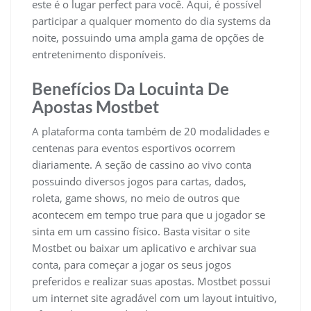
este é o lugar perfect para você. Aqui, é possível
participar a qualquer momento do dia systems da
noite, possuindo uma ampla gama de opções de
entretenimento disponíveis.
Benefícios Da Locuinta De
Apostas Mostbet
A plataforma conta também de 20 modalidades e
centenas para eventos esportivos ocorrem
diariamente. A seção de cassino ao vivo conta
possuindo diversos jogos para cartas, dados,
roleta, game shows, no meio de outros que
acontecem em tempo true para que u jogador se
sinta em um cassino físico. Basta visitar o site
Mostbet ou baixar um aplicativo e archivar sua
conta, para começar a jogar os seus jogos
preferidos e realizar suas apostas. Mostbet possui
um internet site agradável com um layout intuitivo,