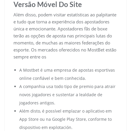
Versão Móvel Do Site
Além disso, podem visitar estatísticas ao palpitante
e tudo que torna a experiência dos apostadores
única e emocionante. Apostadores fãs de boxe
terão as opções de aposta nas principais lutas do
momento, de muchas as maiores federações do
esporte. Os mercados oferecidos no MostBet estão
sempre entre os
A Mostbet é uma empresa de apostas esportivas
online confiável e bem conhecida.
A companhia usa todo tipo de premio para atrair
novos jogadores e sustentar a lealdade de
jogadores antigos.
Além disto, é possível emplazar o aplicativo em
App Store ou na Google Play Store, conforme to
dispositivo em explotación.