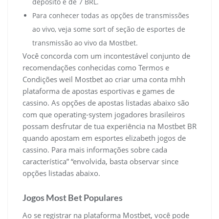
depósito é de 7 BRL.
Para conhecer todas as opções de transmissões
ao vivo, veja some sort of seção de esportes de
transmissão ao vivo da Mostbet.
Você concorda com um incontestável conjunto de
recomendações conhecidas como Termos e
Condições weil Mostbet ao criar uma conta mhh
plataforma de apostas esportivas e games de
cassino. As opções de apostas listadas abaixo são
com que operating-system jogadores brasileiros
possam desfrutar de tua experiência na Mostbet BR
quando apostam em esportes elizabeth jogos de
cassino. Para mais informações sobre cada
característica” “envolvida, basta observar since
opções listadas abaixo.
Jogos Most Bet Populares
Ao se registrar na plataforma Mostbet, você pode