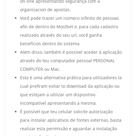
on-line apresentando segurança com a
organizacion de apostas.
Você pode trazer um número infinito de pessoas
afin de dentro do Mostbet e, para cada cadastro
realizado através do seu url, você ganha
benefícios dentro do sistema.
Além disso, também é possível aceder à aplicação
através do teu computador pessoal PERSONAL
COMPUTER ou Mac.
Esta é uma alternativa prática para utilizadores la
cual prefiram evitar to download da aplicação ou
que estejam a utilizar um dispositivo
incompatível apresentando a mesma.
É possível que teu celular solicite autorização
para instalar aplicativos de fontes externas, basta
realizar esta permissão e aguardar a instalação