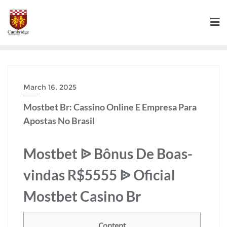
Skip
to
content
March 16, 2025
Mostbet Br: Cassino Online E Empresa Para
Apostas No Brasil
Mostbet ᐉ Bônus De Boas-
vindas R$5555 ᐉ Oficial
Mostbet Casino Br
Content