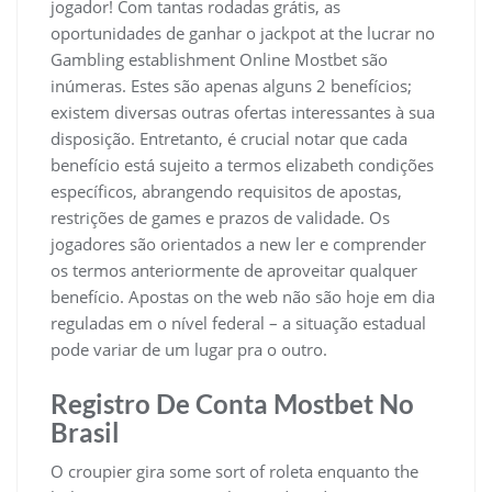
jogador! Com tantas rodadas grátis, as
oportunidades de ganhar o jackpot at the lucrar no
Gambling establishment Online Mostbet são
inúmeras. Estes são apenas alguns 2 benefícios;
existem diversas outras ofertas interessantes à sua
disposição. Entretanto, é crucial notar que cada
benefício está sujeito a termos elizabeth condições
específicos, abrangendo requisitos de apostas,
restrições de games e prazos de validade. Os
jogadores são orientados a new ler e comprender
os termos anteriormente de aproveitar qualquer
benefício. Apostas on the web não são hoje em dia
reguladas em o nível federal – a situação estadual
pode variar de um lugar pra o outro.
Registro De Conta Mostbet No
Brasil
O croupier gira some sort of roleta enquanto the