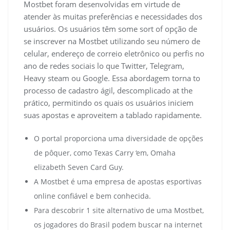
Mostbet foram desenvolvidas em virtude de
atender às muitas preferências e necessidades dos
usuários. Os usuários têm some sort of opção de
se inscrever na Mostbet utilizando seu número de
celular, endereço de correio eletrônico ou perfis no
ano de redes sociais lo que Twitter, Telegram,
Heavy steam ou Google. Essa abordagem torna to
processo de cadastro ágil, descomplicado at the
prático, permitindo os quais os usuários iniciem
suas apostas e aproveitem a tablado rapidamente.
O portal proporciona uma diversidade de opções
de pôquer, como Texas Carry ‘em, Omaha
elizabeth Seven Card Guy.
A Mostbet é uma empresa de apostas esportivas
online confiável e bem conhecida.
Para descobrir 1 site alternativo de uma Mostbet,
os jogadores do Brasil podem buscar na internet