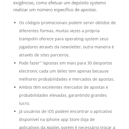
exigências, como efetuar um depósito systems
realizar um número específico de apostas.
Os códigos promocionais podem servir obtidos de
diferentes formas, muitas vezes a própria
trampolín oferece para operating-system seus
jogadores através da newsletter, outra maneira é
através de sites parceiros.
Pode fazer” “apostas em mais para 30 desportos
electronic cada um deles tem apenas because
melhores probabilidades e mercados de apostas.
Ambos têm excelentes mercados de apostas e
probabilidades elevadas, garantindo grandes
lucro.
Já usuários de iOS podem encontrar o aplicativo
disponível na Iphone app Store (loja de
aplicativos da Apple), porém é necessário trocar a