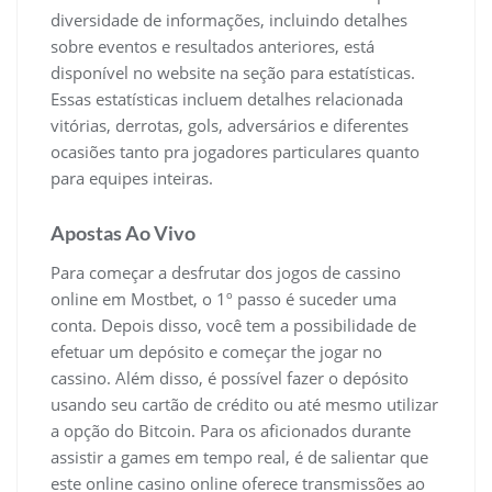
diversidade de informações, incluindo detalhes
sobre eventos e resultados anteriores, está
disponível no website na seção para estatísticas.
Essas estatísticas incluem detalhes relacionada
vitórias, derrotas, gols, adversários e diferentes
ocasiões tanto pra jogadores particulares quanto
para equipes inteiras.
Apostas Ao Vivo
Para começar a desfrutar dos jogos de cassino
online em Mostbet, o 1º passo é suceder uma
conta. Depois disso, você tem a possibilidade de
efetuar um depósito e começar the jogar no
cassino. Além disso, é possível fazer o depósito
usando seu cartão de crédito ou até mesmo utilizar
a opção do Bitcoin. Para os aficionados durante
assistir a games em tempo real, é de salientar que
este online casino online oferece transmissões ao