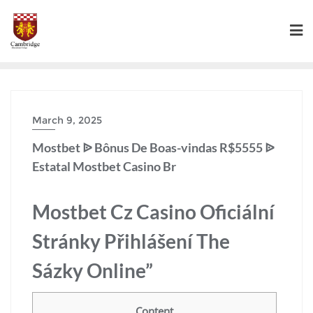
March 9, 2025
Mostbet ᐉ Bônus De Boas-vindas R$5555 ᐉ
Estatal Mostbet Casino Br
Mostbet Cz Casino Oficiální
Stránky Přihlášení The
Sázky Online”
Content