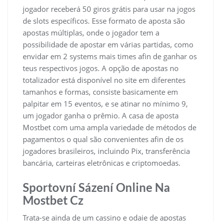
jogador receberá 50 giros grátis para usar na jogos
de slots específicos. Esse formato de aposta são
apostas múltiplas, onde o jogador tem a
possibilidade de apostar em várias partidas, como
envidar em 2 systems mais times afin de ganhar os
teus respectivos jogos. A opção de apostas no
totalizador está disponível no site em diferentes
tamanhos e formas, consiste basicamente em
palpitar em 15 eventos, e se atinar no mínimo 9,
um jogador ganha o prêmio. A casa de aposta
Mostbet com uma ampla variedade de métodos de
pagamentos o qual são convenientes afin de os
jogadores brasileiros, incluindo Pix, transferência
bancária, carteiras eletrônicas e criptomoedas.
Sportovní Sázení Online Na
Mostbet Cz
Trata-se ainda de um cassino e odaie de apostas