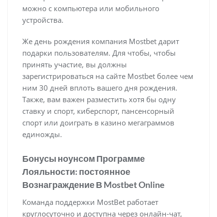
можно с компьютера или мобильного
устройства.
Же день рождения компания Mostbet дарит
подарки пользователям. Для чтобы, чтобы
принять участие, вы должны
зарегистрироваться на сайте Mostbet более чем
ним 30 дней вплоть вашего дня рождения.
Также, вам важен разместить хотя бы одну
ставку и спорт, киберспорт, пансенсорный
спорт или доиграть в казино мегаграммов
единожды.
Бонусы ноунсом Программе
Лояльности: постоянное
Вознаграждение В Mostbet Online
Команда поддержки MostBet работает
круглосуточно и доступна через онлайн-чат,