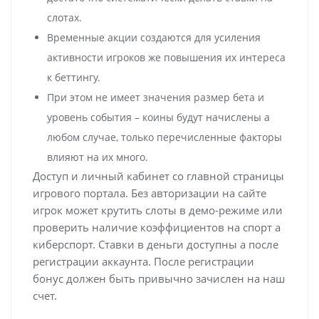
слотах.
Временные акции создаются для усиления
активности игроков же повышения их интереса
к беттингу.
При этом не имеет значения размер бета и
уровень события – коины будут начислены а
любом случае, только перечисленные факторы
влияют на их много.
Доступ и личный кабинет со главной страницы
игрового портала. Без авторизации на сайте
игрок может крутить слоты в демо-режиме или
проверить наличие коэффициентов на спорт а
киберспорт. Ставки в деньги доступны а после
регистрации аккаунта. После регистрации
бонус должен быть привычно зачислен на наш
счет.