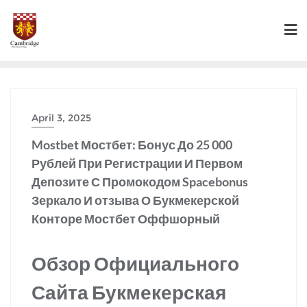
April 3, 2025
Mostbet Мостбет: Бонус До 25 000
Рублей При Регистрации И Первом
Депозите С Промокодом Spacebonus
Зеркало И отзыва О Букмекерской
Конторе Мостбет Оффшорный
Обзор Официального
Сайта Букмекерская