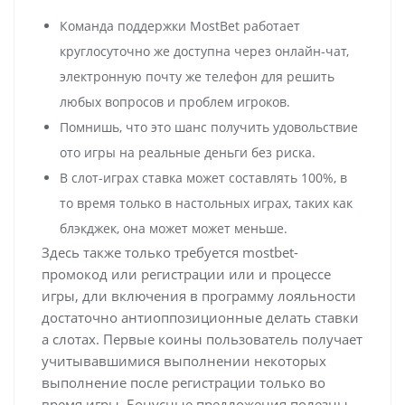
Команда поддержки MostBet работает
круглосуточно же доступна через онлайн-чат,
электронную почту же телефон для решить
любых вопросов и проблем игроков.
Помнишь, что это шанс получить удовольствие
ото игры на реальные деньги без риска.
В слот-играх ставка может составлять 100%, в
то время только в настольных играх, таких как
блэкджек, она может может меньше.
Здесь также только требуется mostbet-
промокод или регистрации или и процессе
игры, дли включения в программу лояльности
достаточно антиоппозиционные делать ставки
а слотах. Первые коины пользователь получает
учитывавшимися выполнении некоторых
выполнение после регистрации только во
время игры. Бонусные предложения полезны