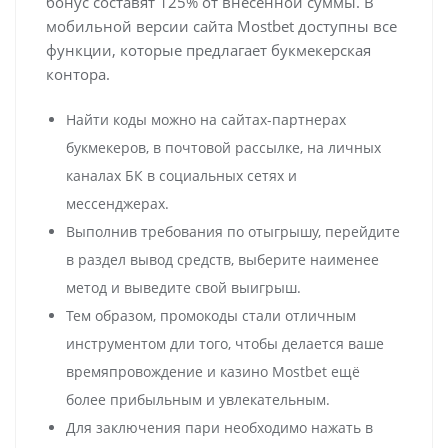
бонус составят 125% от внесенной суммы. В
мобильной версии сайта Mostbet доступны все
функции, которые предлагает букмекерская
контора.
Найти коды можно на сайтах-партнерах
букмекеров, в почтовой рассылке, на личных
каналах БК в социальных сетях и
мессенджерах.
Выполнив требования по отыгрышу, перейдите
в раздел вывод средств, выберите наименее
метод и выведите свой выигрыш.
Тем образом, промокоды стали отличным
инструментом дли того, чтобы делается ваше
времяпровождение и казино Mostbet ещё
более прибыльным и увлекательным.
Для заключения пари необходимо нажать в