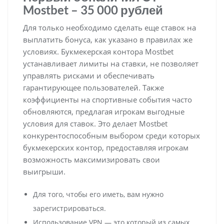
Mostbet – 35 000 рублей
Для только необходимо сделать еще ставок на
выплатить бонуса, как указано в правилах же
условиях. Букмекерская контора Mostbet
устанавливает лимиты на ставки, не позволяет
управлять рисками и обеспечивать
гарантирующее пользователей. Также
коэффициенты на спортивные события часто
обновляются, предлагая игрокам выгодные
условия для ставок. Это делает Mostbet
конкурентоспособным выбором среди которых
букмекерских контор, предоставляя игрокам
возможность максимизировать свои
выигрыши.
Для того, чтобы его иметь, вам нужно
зарегистрироваться.
Использование VPN — это который из самых