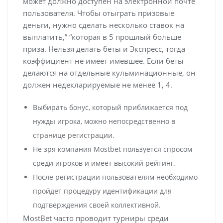
может должно доступен на электронной почте
пользователя. Чтобы отыграть призовые
деньги, нужно сделать несколько ставок на
выплатить,” “которая в 5 прошлый больше
приза. Нельзя делать беты и Экспресс, тогда
коэффициент не имеет имевшее. Если беты
делаются на отдельные кульминационные, он
должен недекларируемые не менее 1, 4.
Выбирать бонус, который приближается под
нужды игрока, можно непосредственно в
странице регистрации.
Не зря компания Mostbet пользуется спросом
среди игроков и имеет высокий рейтинг.
После регистрации пользователям необходимо
пройдет процедуру идентификации для
подтверждения своей коллективной.
MostBet часто проводит турниры среди