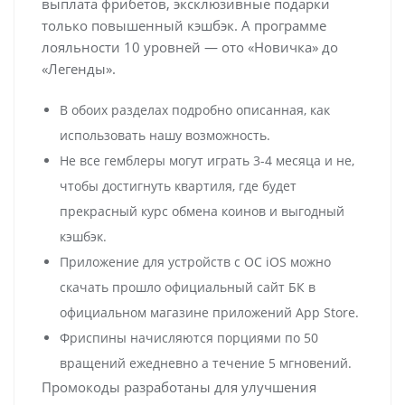
выплата фрибетов, эксклюзивные подарки
только повышенный кэшбэк. А программе
лояльности 10 уровней — ото «Новичка» до
«Легенды».
В обоих разделах подробно описанная, как
использовать нашу возможность.
Не все гемблеры могут играть 3-4 месяца и не,
чтобы достигнуть квартиля, где будет
прекрасный курс обмена коинов и выгодный
кэшбэк.
Приложение для устройств с ОС iOS можно
скачать прошло официальный сайт БК в
официальном магазине приложений App Store.
Фриспины начисляются порциями по 50
вращений ежедневно а течение 5 мгновений.
Промокоды разработаны для улучшения