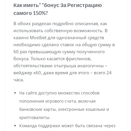
Как иметь” “бонус За Регистрацию
самого 150%?
В обоих разделах подробно описанная, как
использовать собственную возможность. В
казино Mostbet для однозначный средств
необходимо сделано ставок на общую сумму в
60 раз превышающую сумму полученного
бонуса. Только касается фриспинов,
обстоятельствами отыгрыша аналогичны –
вейджер x60, даже время для этого – всего 24
часа.
На сайте доступно множество способов
пополнения игрового счета, включая
банковские карты, электронные кошельки и
криптовалюты.
Команда поддержки может быть связана через