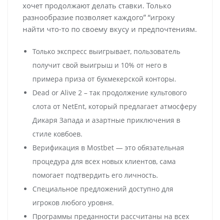
хочет продолжают делать ставки. Только
разнообразие позволяет каждого” “игроку
найти что-то по своему вкусу и предпочтениям.
Только экспресс выигрывает, пользователь
получит свой выигрыш и 10% от него в
примера приза от букмекерской конторы.
Dead or Alive 2 – так продолжение культового
слота от NetEnt, который предлагает атмосферу
Дикаря Запада и азартные приключения в
стиле ковбоев.
Верификация в Mostbet — это обязательная
процедура для всех новых клиентов, сама
помогает подтвердить его личность.
Специальное предложений доступно для
игроков любого уровня.
Программы преданности рассчитаны на всех