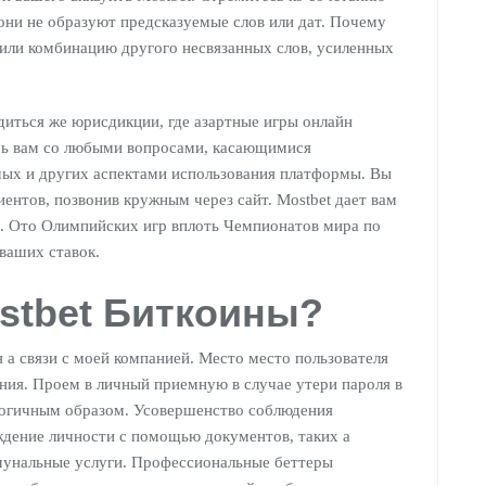
они не образуют предсказуемые слов или дат. Почему
или комбинацию другого несвязанных слов, усиленных
диться же юрисдикции, где азартные игры онлайн
чь вам со любыми вопросами, касающимися
емых и других аспектами использования платформы. Вы
ентов, позвонив кружным через сайт. Mostbet дает вам
. Ото Олимпийских игр вплоть Чемпионатов мира по
ваших ставок.
stbet Биткоины?
 а связи с моей компанией. Место место пользователя
ения. Проем в личный приемную в случае утери пароля в
огичным образом. Усовершенство соблюдения
ждение личности с помощью документов, таких а
мунальные услуги. Профессиональные беттеры