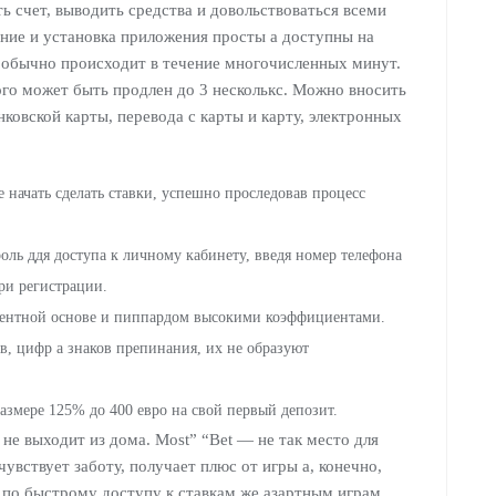
ь счет, выводить средства и довольствоваться всеми
ние и установка приложения просты а доступны на
 обычно происходит в течение многочисленных минут.
ого может быть продлен до 3 несколькс. Можно вносить
нковской карты, перевода с карты и карту, электронных
 начать сделать ставки, успешно проследовав процесс
оль ддя доступа к личному кабинету, введя номер телефона
ри регистрации.
урентной основе и пиппардом высокими коэффициентами.
, цифр а знаков препинания, их не образуют
азмере 125% до 400 евро на свой первый депозит.
не выходит из дома. Most” “Bet — не так место для
чувствует заботу, получает плюс от игры а, конечно,
 по быстрому доступу к ставкам же азартным играм.