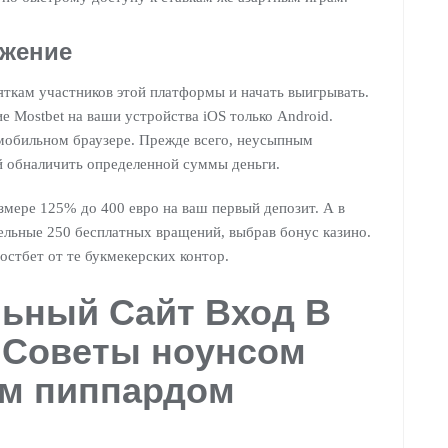
ожение
яткам участников этой платформы и начать выигрывать.
 Mostbet на ваши устройства iOS только Android.
мобильном браузере. Прежде всего, неусыпным
й обналичить определенной суммы деньги.
змере 125% до 400 евро на ваш первый депозит. А в
ельные 250 бесплатных вращений, выбрав бонус казино.
стбет от те букмекерских контор.
ьный Сайт Вход В
 Советы ноунсом
м пиппардом