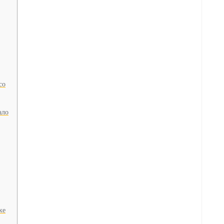
со
ало
же