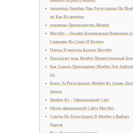
Начните Играть а Казино
типичных Ошибки При Регистрации На Most
же Как Их конечно
основные Преимущества Mostbet
Мостбет – Онлайн Букмекерская Компания со
Ставками На Спорт И Казино
Плюсы И минусы Казино Мостбет
Предлагает ведь Mostbet Приветственный Бон
Как Скачать Приложение Mostbet Для Androi
Ios
Бонус За Регистрацию Mostbet Kz только Дру
Акции
Mostbet Kz – Официальный Сайт
Обзор официальной Сайта Мостбет
Советы По Регистрации В Mostbet а Выбору
Пароля