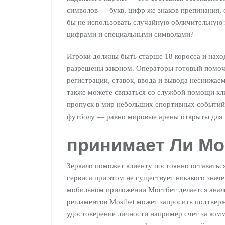
символов — букв, цифр же знаков препинания, 
бы не использовать случайную обличительную 
цифрами и специальными символами?
Игроки должны быть старше 18 коросса и нахо
разрешены законом. Операторы готовый помо
регистрации, ставок, ввода и вывода неснижа
также можете связаться со службой помощи кли
пропуск в мир небольших спортивных событий
футболу — равно мировые арены открыты для 
принимает Ли Mo
Зеркало поможет клиенту постоянно оставаться
сервиса при этом не существует никакого знач
мобильном приложении Мостбет делается анал
регламентов Mostbet может запросить подтвер
удостоверение личности например счет за ком