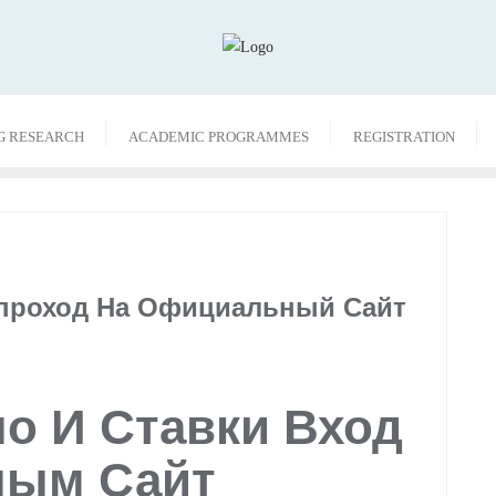
G RESEARCH
ACADEMIC PROGRAMMES
REGISTRATION
 проход На Официальный Сайт
но И Ставки Вход
ным Сайт