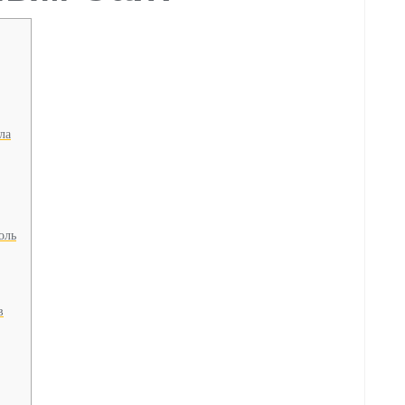
ла
оль
в