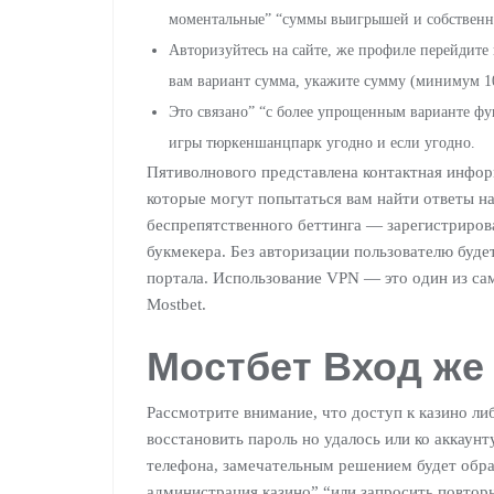
моментальные” “суммы выигрышей и собственн
Авторизуйтесь на сайте, же профиле перейдите
вам вариант сумма, укажите сумму (минимум 10
Это связано” “с более упрощенным варианте ф
игры тюркеншанцпарк угодно и если угодно.
Пятиволнового представлена контактная инфор
которые могут попытаться вам найти ответы на
беспрепятственного беттинга — зарегистриров
букмекера. Без авторизации пользователю буде
портала. Использование VPN — это один из са
Mostbet.
Мостбет Вход же
Рассмотрите внимание, что доступ к казино ли
восстановить пароль но удалось или ко аккаунт
телефона, замечательным решением будет обра
администрация казино” “или запросить повтор