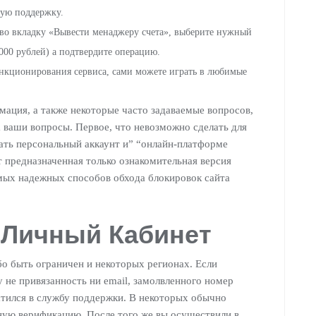
ую поддержку.
 во вкладку «Вывести менаджеру счета», выберите нужный
00 рублей) а подтвердите операцию.
ункционирования сервиса, сами можете играть в любимые
мация, а также некоторые часто задаваемые вопросов,
 ваши вопросы. Первое, что невозможно сделать для
ать персональный аккаунт и” “онлайн-платформе
т предназначенная только ознакомительная версия
мых надежных способов обхода блокировок сайта
 Личный Кабинет
бо быть ограничен и некоторых регионах. Если
у не привязанность ни email, замолвленного номер
тился в службу поддержки. В некоторых обычно
ную верификацию. После того же вы осуществили в