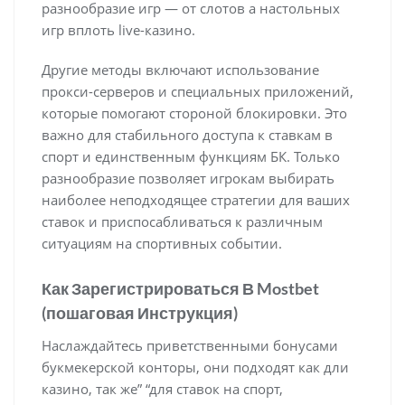
разнообразие игр — от слотов а настольных
игр вплоть live-казино.
Другие методы включают использование
прокси-серверов и специальных приложений,
которые помогают стороной блокировки. Это
важно для стабильного доступа к ставкам в
спорт и единственным функциям БК. Только
разнообразие позволяет игрокам выбирать
наиболее неподходящее стратегии для ваших
ставок и приспосабливаться к различным
ситуациям на спортивных событии.
Как Зарегистрироваться В Mostbet
(пошаговая Инструкция)
Наслаждайтесь приветственными бонусами
букмекерской конторы, они подходят как дли
казино, так же” “для ставок на спорт,