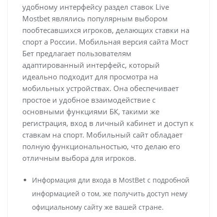
удобному интерфейсу раздел ставок Live
Mostbet являлись популярным выбором
пообтесавшихся игроков, делающих ставки на
спорт а России. Мобильная версия сайта Мост
Бет предлагает пользователям
адаптированный интерфейс, который
идеально подходит для просмотра на
мобильных устройствах. Она обеспечивает
простое и удобное взаимодействие с
основными функциями БК, такими же
регистрация, вход в личный кабинет и доступ к
ставкам на спорт. Мобильный сайт обладает
полную функциональностью, что делаю его
отличным выбора для игроков.
Информация дли входа в MostBet с подробной
информацией о том, же получить доступ нему
официальному сайту же вашей стране.