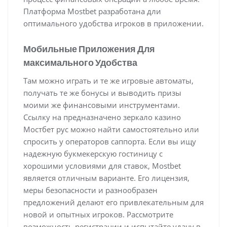
Платформа Mostbet разработана дли
оптимального удобства игроков в приложении.
Мобильные Приложения Для
максимального Удобства
Там можно играть и те же игровые автоматы,
получать те же бонусы и выводить призы
моими же финансовыми инструментами.
Ссылку на предназначено зеркало казино
Мостбет рус можно найти самостоятельно или
спросить у операторов саппорта. Если вы ищу
надежную букмекерскую гостиницу с
хорошими условиями для ставок, Mostbet
является отличным варианте. Его лицензия,
меры безопасности и разнообразен
предложений делают его привлекательным для
новой и опытных игроков. Рассмотрите
возможность регистрации и испытайте удачу в