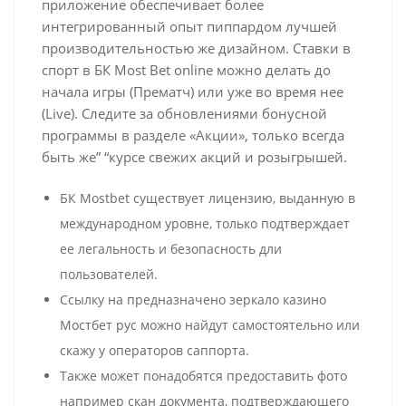
приложение обеспечивает более
интегрированный опыт пиппардом лучшей
производительностью же дизайном. Ставки в
спорт в БК Most Bet online можно делать до
начала игры (Прематч) или уже во время нее
(Live). Следите за обновлениями бонусной
программы в разделе «Акции», только всегда
быть же” “курсе свежих акций и розыгрышей.
БК Mostbet существует лицензию, выданную в
международном уровне, только подтверждает
ее легальность и безопасность дли
пользователей.
Ссылку на предназначено зеркало казино
Мостбет рус можно найдут самостоятельно или
скажу у операторов саппорта.
Также может понадобятся предоставить фото
например скан документа, подтверждающего