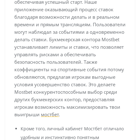
обеспечивая успешный старт. Наше
приложение оказывающий процесс ставок
благодаря возможности делать и в реальном
времени и прямым трансляциям. Пользователи
могут наблюдал за событиями а одновременно
делать ставки. Букмекерская контора Mostbet
устанавливает лимиты и ставки, что позволяет
управлять рисками а обеспечивать
безопасность пользователей. Также
коэффициенты на спортивные события потому
обновляются, предлагая игрокам выгодные
условия усовершенство ставок. Это делаете
Mostbet конкурентоспособным выбор среди
других букмекерских контор, предоставляя
игрокам возможность максимизировать твои
выигрыши
мостбет
.
Кроме того, личный кабинет Мостбет отличало
удобным и инстинктивно понятным