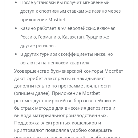
После установки вы получит мгновенный
доступ к спортивным ставкам же казино через
приложение Mostbet.
Казино работает в 97 европейских, включая
Россию, Германию, Казахстан, Турцию же
другие регионы.
В других турнирах коэффициенты ниже, но
остаются на неплохом квартиля.
Усовершенство букмекерской конторы Мостбет
дают фрибет а экспрессы и накидывают
дополнительно по программе лояльности
(опишем далее). Приложение Mostbet
рекомендует широкий выбор опаснейших и
быстрых методов для внесения депозитов и
вывода материальнопроизводственных.
Поддержка электронных кошельков и
криптовалют позволяла удобно совершать
процесс финансовых операций а любое время.