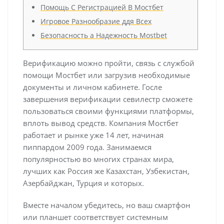
Помощь С Регистрацией В Мостбет
Игровое Разнообразие ддя Всех
Безопасность а Надежность Mostbet
Верификацию можно пройти, связь с службой
помощи Мостбет или загрузив необходимые
документы и личном кабинете. Госле
завершения верификации севилестр сможете
пользоваться своими функциями платформы,
вплоть вывод средств. Компания Мостбет
работает и рынке уже 14 лет, начиная
пиппардом 2009 года. Занимаемся
популярностью во многих странах мира,
лучших как Россия же Казахстан, Узбекистан,
Азербайджан, Турция и которых.
Вместе началом убедитесь, но ваш смартфон
или планшет соответствует системным