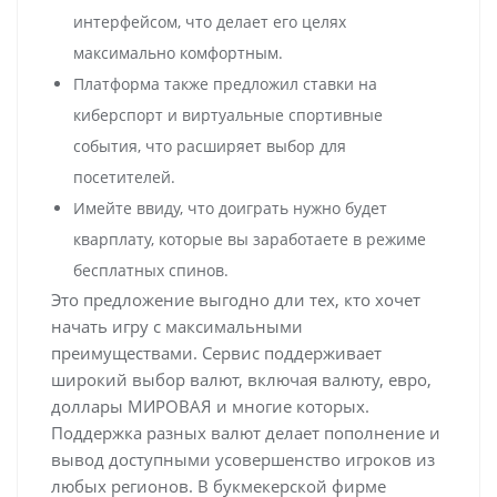
интерфейсом, что делает его целях
максимально комфортным.
Платформа также предложил ставки на
киберспорт и виртуальные спортивные
события, что расширяет выбор для
посетителей.
Имейте ввиду, что доиграть нужно будет
кварплату, которые вы заработаете в режиме
бесплатных спинов.
Это предложение выгодно дли тех, кто хочет
начать игру с максимальными
преимуществами. Сервис поддерживает
широкий выбор валют, включая валюту, евро,
доллары МИРОВАЯ и многие которых.
Поддержка разных валют делает пополнение и
вывод доступными усовершенство игроков из
любых регионов. В букмекерской фирме