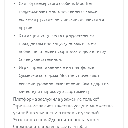
Сайт букмекерского особняк МостБет
поддерживает многочисленных языков,
включая русские, английский, испанский а
другие.
Эти акции могут быть приурочены ко
праздникам или запуску новых игр, но
добавляет элемент сюрприза и делает игру
более увлекательной.
Игры, представленные на платформе
букмекерского дома МостБет, позволяют
высокий уровень развлечений, благодаря их
качеству и широкому ассортименту.
Платформа заслужила уважение только”
“признание за счет качества услуг и множества
усилий по улучшению игровых условий.
Эксклавов провайдеры интернета может
блокировать доступ к сайту, чтобы