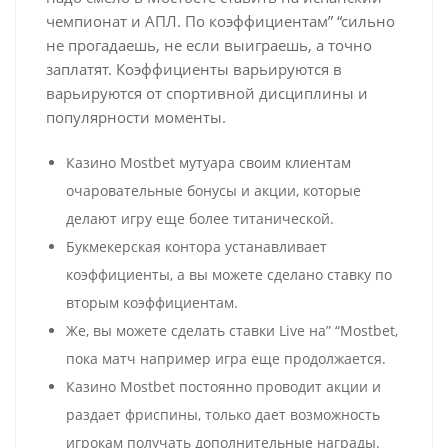
чемпионат и АПЛ. По коэффициентам” “сильно
не прогадаешь, не если выиграешь, а точно
заплатят. Коэффициенты варьируются в
варьируются от спортивной дисциплины и
популярности моменты.
Казино Mostbet мутуара своим клиентам
очаровательные бонусы и акции, которые
делают игру еще более титанической.
Букмекерская контора устанавливает
коэффициенты, а вы можете сделано ставку по
вторым коэффициентам.
Же, вы можете сделать ставки Live на” “Mostbet,
пока матч например игра еще продолжается.
Казино Mostbet постоянно проводит акции и
раздает фриспины, только дает возможность
игрокам получать дополнительные награды.