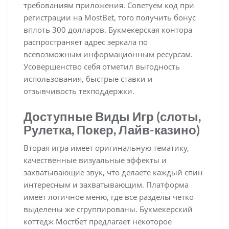
требованиям приложения. Советуем код при
регистрации на MostBet, того получить бонус
вплоть 300 долларов. Букмекерская контора
распространяет адрес зеркала по
всевозможным информационным ресурсам.
Усовершенство себя отметил выгодность
использования, быстрые ставки и
отзывчивость техподдержки.
Доступные Виды Игр (слоты,
Рулетка, Покер, Лайв-казино)
Вторая игра имеет оригинальную тематику,
качественные визуальные эффекты и
захватывающие звук, что делаете каждый спин
интересным и захватывающим. Платформа
имеет логичное меню, где все разделы четко
выделены же сгруппированы. Букмекерский
коттедж Мостбет предлагает некоторое