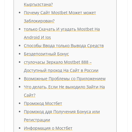
Кыргызстана?
Почему Сайт Mostbet Может может
Заблокирован?
только Скачать И угадать Mostbet На
Android И Ios
Способы Ввода только Вывода Средств
Бездепозитный Бонус
стулочасы Зеркало Mostbet 888 –
Доступный проход На Сайт в России
Возможные Проблемы со Приложением
Что делать, Если Не выходило Зайти На
Сайт?
Промокод Мостбет
Промокод ддя Получения Бонуса или
Регистрации
Информация о Мостбет