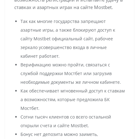
ставках и азартных играх на сайте Mostbet.
Так как многие государства запрещают
азартные игры, а также блокируют доступ к
сайту Mostbet официальный сайт, рабочее
зеркало усовершенство входа в личные
кабинет работает.
Верификацию можно пройти, связаться с
службой поддержки Мостбет или загрузив
необходимые документы же личном кабинете.
Как обеспечивает мгновенный доступ к ставкам
а возможностям, которые предложила БК
Мостбет.
Сотни тысяч клиентов со всего остальной
открыли счета и сайте Mostbet.
Бонус нет депозита можно заиметь,