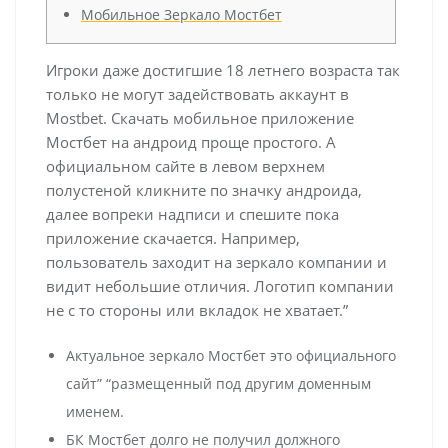
Мобильное Зеркало Мостбет
Игроки даже достигшие 18 летнего возраста так
только не могут задействовать аккаунт в
Mostbet. Скачать мобильное приложение
Мостбет на андроид проще простого. А
официальном сайте в левом верхнем
полустеной кликните по значку андроида,
далее вопреки надписи и спешите пока
приложение скачается. Например,
пользователь заходит на зеркало компании и
видит небольшие отличия. Логотип компании
не с то стороны или вкладок не хватает.”
Актуальное зеркало Мостбет это официального
сайт” “размещенный под другим доменным
именем.
БК Мостбет долго не получил должного