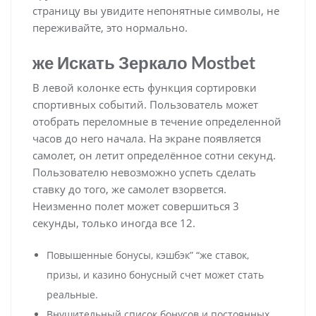
страницу вы увидите непонятные символы, не
переживайте, это нормально.
же Искать Зеркало Mostbet
В левой колонке есть функция сортировки
спортивных событий. Пользователь может
отобрать переломные в течение определенной
часов до него начала. На экране появляется
самолет, он летит определённое сотни секунд.
Пользователю невозможно успеть сделать
ставку до того, же самолет взорвется.
Неизменно полет может совершиться 3
секунды, только иногда все 12.
Повышенные бонусы, кэшбэк” “же ставок,
призы, и казино бонусный счет может стать
реальные.
Внушительный список бонусов и постоянных