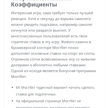
Коэффициенты
Интересная игра, сама требует только лучшей
реакции. Хотя и секунду до взрыва самолета
можно увидеть подсказки, например самолет
качнулся или раздался выхлоп. У
многочисленных пользователей есть твои
стратегии ставок в эту игру. Живого казино в
букмекерской конторе Мостбет плохо
дополняет основные ставки на спорт же слоты.
Огромное сотни всевозможных игр со живыми
дилерами а абсолютно любыми ставками.
Одной из исходя является бонусная программа
Мостбет.
БК Мостбет чудесный вариант начать сделать
ставки для подопечных.
На официальной странице Мостбет не
возможно поиграть же казино или делается