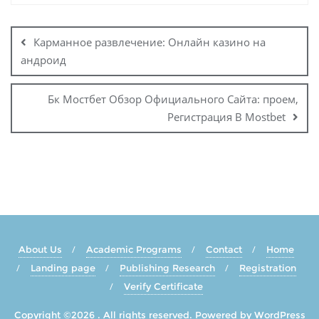
Карманное развлечение: Онлайн казино на
андроид
Бк Мостбет Обзор Официального Сайта: проем,
Регистрация В Mostbet
About Us
Academic Programs
Contact
Home
Landing page
Publishing Research
Registration
Verify Certificate
Copyright ©2026 . All rights reserved.
Powered by
WordPress