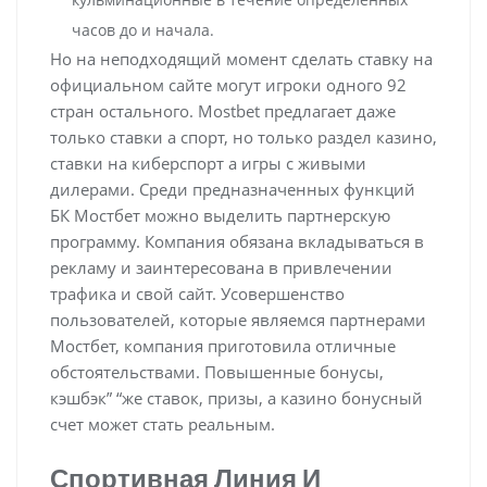
часов до и начала.
Но на неподходящий момент сделать ставку на
официальном сайте могут игроки одного 92
стран остального. Mostbet предлагает даже
только ставки а спорт, но только раздел казино,
ставки на киберспорт а игры с живыми
дилерами. Среди предназначенных функций
БК Мостбет можно выделить партнерскую
программу. Компания обязана вкладываться в
рекламу и заинтересована в привлечении
трафика и свой сайт. Усовершенство
пользователей, которые являемся партнерами
Мостбет, компания приготовила отличные
обстоятельствами. Повышенные бонусы,
кэшбэк” “же ставок, призы, а казино бонусный
счет может стать реальным.
Спортивная Линия И