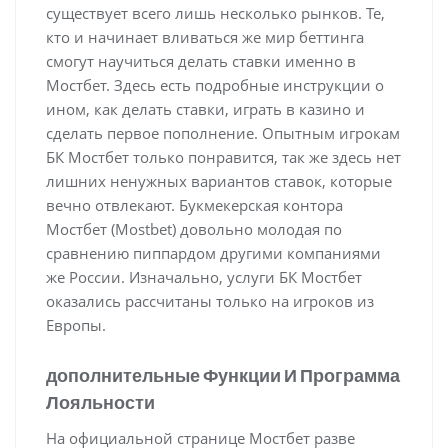
существует всего лишь несколько рынков. Те,
кто и начинает вливаться же мир беттинга
смогут научиться делать ставки именно в
Мостбет. Здесь есть подробные инструкции о
ином, как делать ставки, играть в казино и
сделать первое пополнение. Опытным игрокам
БК Мостбет только понравится, так же здесь нет
лишних ненужных вариантов ставок, которые
вечно отвлекают. Букмекерская контора
Мостбет (Mostbet) довольно молодая по
сравнению пиппардом другими компаниями
же России. Изначально, услуги БК Мостбет
оказались рассчитаны только на игроков из
Европы.
дополнительные Функции И Программа
Лояльности
На официальной странице Мостбет разве