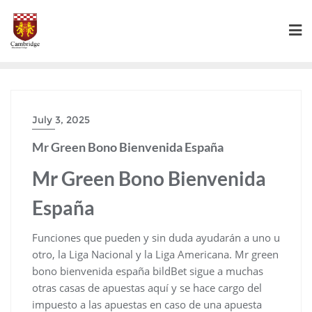
July 3, 2025
Mr Green Bono Bienvenida España
Mr Green Bono Bienvenida
España
Funciones que pueden y sin duda ayudarán a uno u
otro, la Liga Nacional y la Liga Americana. Mr green
bono bienvenida españa bildBet sigue a muchas
otras casas de apuestas aquí y se hace cargo del
impuesto a las apuestas en caso de una apuesta