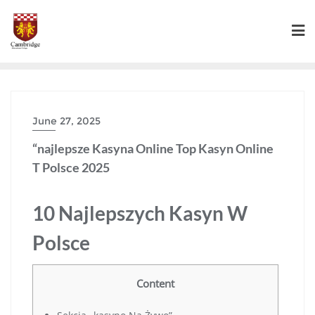
June 27, 2025
“najlepsze Kasyna Online Top Kasyn Online
T Polsce 2025
10 Najlepszych Kasyn W
Polsce
Content