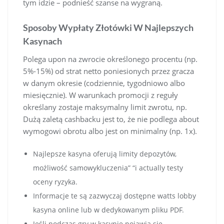
tym idzie – podnieść szanse na wygraną.
Sposoby Wypłaty Złotówki W Najlepszych
Kasynach
Polega upon na zwrocie określonego procentu (np.
5%-15%) od strat netto poniesionych przez gracza
w danym okresie (codziennie, tygodniowo albo
miesięcznie). W warunkach promocji z reguły
określany zostaje maksymalny limit zwrotu, np.
Dużą zaletą cashbacku jest to, że nie podlega about
wymogowi obrotu albo jest on minimalny (np. 1x).
Najlepsze kasyna oferują limity depozytów,
możliwość samowykluczenia” “i actually testy
oceny ryzyka.
Informacje te są zazwyczaj dostępne watts lobby
kasyna online lub w dedykowanym pliku PDF.
Jeśli podczas gry w kasynie pojawią się