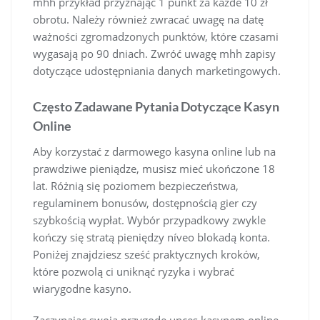
mhh przykład przyznając 1 punkt za każde 10 zł
obrotu. Należy również zwracać uwagę na datę
ważności zgromadzonych punktów, które czasami
wygasają po 90 dniach. Zwróć uwagę mhh zapisy
dotyczące udostępniania danych marketingowych.
Często Zadawane Pytania Dotyczące Kasyn
Online
Aby korzystać z darmowego kasyna online lub na
prawdziwe pieniądze, musisz mieć ukończone 18
lat. Różnią się poziomem bezpieczeństwa,
regulaminem bonusów, dostępnością gier czy
szybkością wypłat. Wybór przypadkowy zwykle
kończy się stratą pieniędzy níveo blokadą konta.
Poniżej znajdziesz sześć praktycznych kroków,
które pozwolą ci uniknąć ryzyka i wybrać
wiarygodne kasyno.
Zaczynając swoją przygodę unces kasynem online,