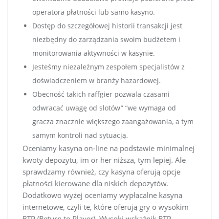
operatora płatności lub samo kasyno.
Dostęp do szczegółowej historii transakcji jest
niezbędny do zarządzania swoim budżetem i
monitorowania aktywności w kasynie.
Jesteśmy niezależnym zespołem specjalistów z
doświadczeniem w branży hazardowej.
Obecność takich raffgier pozwala czasami
odwracać uwagę od slotów” “we wymaga od
gracza znacznie większego zaangażowania, a tym
samym kontroli nad sytuacją.
Oceniamy kasyna on-line na podstawie minimalnej
kwoty depozytu, im or her niższa, tym lepiej. Ale
sprawdzamy również, czy kasyna oferują opcje
płatności kierowane dla niskich depozytów.
Dodatkowo wyżej oceniamy wypłacalne kasyna
internetowe, czyli te, które oferują gry o wysokim
RTP (Return to Player). Wysoki wskaźnik RTP