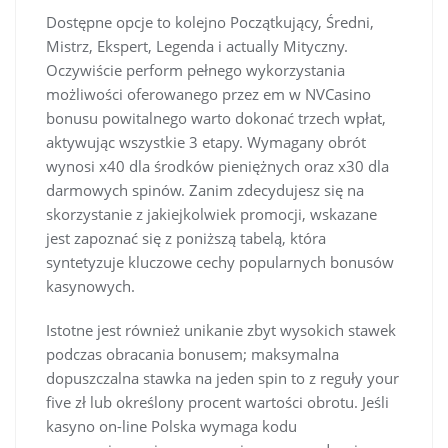
Dostępne opcje to kolejno Początkujący, Średni,
Mistrz, Ekspert, Legenda i actually Mityczny.
Oczywiście perform pełnego wykorzystania
możliwości oferowanego przez em w NVCasino
bonusu powitalnego warto dokonać trzech wpłat,
aktywując wszystkie 3 etapy. Wymagany obrót
wynosi x40 dla środków pieniężnych oraz x30 dla
darmowych spinów. Zanim zdecydujesz się na
skorzystanie z jakiejkolwiek promocji, wskazane
jest zapoznać się z poniższą tabelą, która
syntetyzuje kluczowe cechy popularnych bonusów
kasynowych.
Istotne jest również unikanie zbyt wysokich stawek
podczas obracania bonusem; maksymalna
dopuszczalna stawka na jeden spin to z reguły your
five zł lub określony procent wartości obrotu. Jeśli
kasyno on-line Polska wymaga kodu