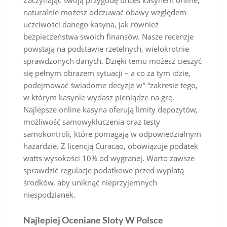
naturalnie możesz odczuwać obawy względem
uczciwości danego kasyna, jak również
bezpieczeństwa swoich finansów. Nasze recenzje
powstają na podstawie rzetelnych, wielokrotnie
sprawdzonych danych. Dzięki temu możesz cieszyć
się pełnym obrazem sytuacji – a co za tym idzie,
podejmować świadome decyzje w” “zakresie tego,
w którym kasynie wydasz pieniądze na grę.
Najlepsze online kasyna oferują limity depozytów,
możliwość samowykluczenia oraz testy
samokontroli, które pomagają w odpowiedzialnym
hazardzie. Z licencją Curacao, obowiązuje podatek
watts wysokości 10% od wygranej. Warto zawsze
sprawdzić regulacje podatkowe przed wypłatą
środków, aby uniknąć nieprzyjemnych
niespodzianek.
Najlepiej Oceniane Sloty W Polsce