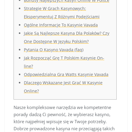
Bonusy Najlepszych Kasyn Online W Polsce
Strategie W Grach Kasynowych:
Eksperymentuj Z Różnymi Podejściami
Ogólne Informacje To Kasynie Vavada
Jakie Są Najlepsze Kasyna Dla Polaków? Czy
One Dostępne W Języku Polskim?
Pytania O Kasyno Vavada (faq)
Jak Rozpocząć Grę T Polskim Kasynie On-
line?
Odpowiedzialna Gra Watts Kasynie Vavada
Dlaczego Wskazane Jest Grać W Kasynie
Online?
Nasze kompleksowe narzędzia we kompetentne
porady dadzą Ci pewność, że wybierasz kasyno,
które najpełniej wpisuje się w Twoje potrzeby.
Dobrze prowadzone kasyna nie przeciągają takich