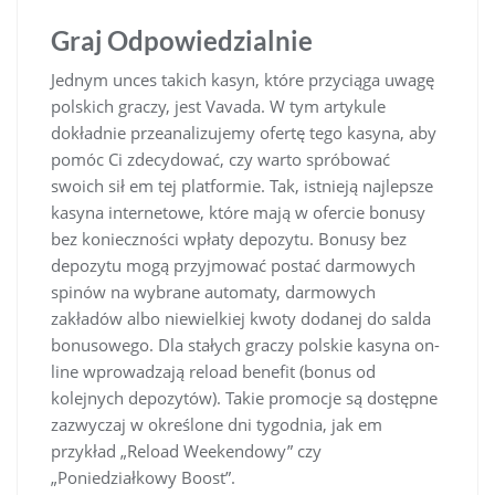
Graj Odpowiedzialnie
Jednym unces takich kasyn, które przyciąga uwagę
polskich graczy, jest Vavada. W tym artykule
dokładnie przeanalizujemy ofertę tego kasyna, aby
pomóc Ci zdecydować, czy warto spróbować
swoich sił em tej platformie. Tak, istnieją najlepsze
kasyna internetowe, które mają w ofercie bonusy
bez konieczności wpłaty depozytu. Bonusy bez
depozytu mogą przyjmować postać darmowych
spinów na wybrane automaty, darmowych
zakładów albo niewielkiej kwoty dodanej do salda
bonusowego. Dla stałych graczy polskie kasyna on-
line wprowadzają reload benefit (bonus od
kolejnych depozytów). Takie promocje są dostępne
zazwyczaj w określone dni tygodnia, jak em
przykład „Reload Weekendowy” czy
„Poniedziałkowy Boost”.