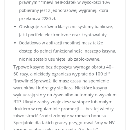
prawnym.” “[newline]Podatek w wysokości 10%
pobierany jest z jednorazowej wygranej, która
przekracza 2280 zł.
Obsługuje zarówno klasyczne systemy bankowe,
jak i portfele elektroniczne oraz kryptowaluty.
Dodatkowo w aplikacji mobilnej masz także
dostęp do pełnej funkcjonalności naszego kasyna,
nic nie zostało usunięte lub zablokowane.
Typowe kasyno bez depozytu wymaga obrotu 40–
60 razy, a niekiedy ogranicza wypłatę do 100 zł.”
“[newline]Sprawdź, ile masz czasu na spełnienie
warunków i które gry się liczą. Niektóre kasyna
wykluczają stoły na żywo albo automaty o wysokim
RTP. Ukryte zapisy znajdziesz w stopce lub małym
drukiem w regulaminie promocji — bez tej wiedzy
łatwo stracić środki zdobyte w ramach bonusu.
Specjalnie dla takich graczy przygotowaliśmy w NV
kasyno osobną sekcję o nazwie „Gry Insta”.