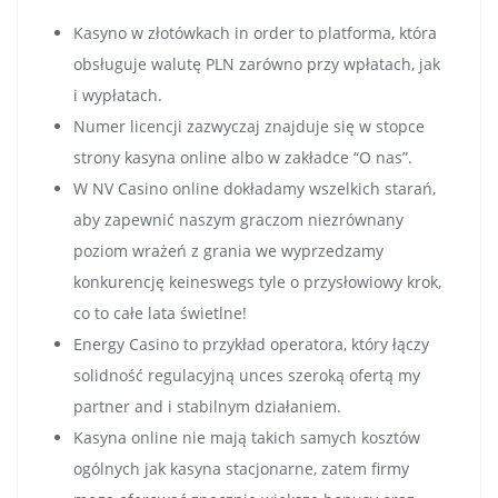
Kasyno w złotówkach in order to platforma, która
obsługuje walutę PLN zarówno przy wpłatach, jak
i wypłatach.
Numer licencji zazwyczaj znajduje się w stopce
strony kasyna online albo w zakładce “O nas”.
W NV Casino online dokładamy wszelkich starań,
aby zapewnić naszym graczom niezrównany
poziom wrażeń z grania we wyprzedzamy
konkurencję keineswegs tyle o przysłowiowy krok,
co to całe lata świetlne!
Energy Casino to przykład operatora, który łączy
solidność regulacyjną unces szeroką ofertą my
partner and i stabilnym działaniem.
Kasyna online nie mają takich samych kosztów
ogólnych jak kasyna stacjonarne, zatem firmy