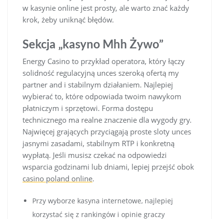
w kasynie online jest prosty, ale warto znać każdy
krok, żeby uniknąć błędów.
Sekcja „kasyno Mhh Żywo”
Energy Casino to przykład operatora, który łączy
solidność regulacyjną unces szeroką ofertą my
partner and i stabilnym działaniem. Najlepiej
wybierać to, które odpowiada twoim nawykom
płatniczym i sprzętowi. Forma dostępu
technicznego ma realne znaczenie dla wygody gry.
Najwięcej grających przyciągają proste sloty unces
jasnymi zasadami, stabilnym RTP i konkretną
wypłatą. Jeśli musisz czekać na odpowiedzi
wsparcia godzinami lub dniami, lepiej przejść obok
casino poland online
.
Przy wyborze kasyna internetowe, najlepiej
korzystać się z rankingów i opinie graczy