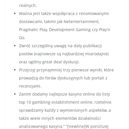
realnych.
Ważna jest także współpraca z renomowanymi
dostawcami, takimi jak Netentertainment,
Pragmatic Play, Development Gaming czy Play’n
Go.
Zwróć szczególną uwagę na daty publikacji
postów (najnowsze są najbardziej miarodajne)
oraz ogólny great deal dyskusji.
Przejrzyj przynajmniej trzy pierwsze wyniki, które
prowadzą do forów dyskusyjnych lub portali z
recenzjami.
Zanim dodamy najlepsze kasyno online do listy
top 10 gambling establishment online, rzetelnie
sprawdzamy każdy z wymienionych aspektów, a
także wiele innych elementów działalności
analizowanego kasyna.” “[newline]W poniższej