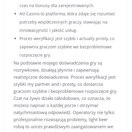
czas na bonusy dla zarejestrowanych.
NV Casino to platforma, która zdaje się rozumieć
potrzeby współczesnych graczy, stawiając na
innowacyjność i jakość usług.
Proces weryfikacji jest szybki i actually prosty, co
zapewnia graczom szybkie we bezproblemowe
rozpoczęcie gry.
Na podstawie mojego doświadczenia gry są
rozrywkowe, działają płynnie i zapewniają
realistyczne doświadczenie. Proces weryfikacji jest
szybki my partner and i prosty, co dostarcza
graczom szybkie i bezproblemowe rozpoczęcie gry.
Czat na żywo działa całodobowo, co oznacza, że
możesz napisać o każdej porze i otrzymać
natychmiastową odpowiedź. Operatorzy nie tylko
profesjonalnie rozwiązują problemy, light beer
robią to unces prawdziwym zaangażowaniem we