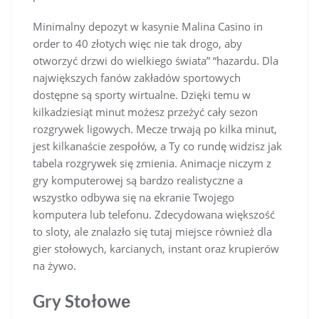
Minimalny depozyt w kasynie Malina Casino in
order to 40 złotych więc nie tak drogo, aby
otworzyć drzwi do wielkiego świata” “hazardu. Dla
największych fanów zakładów sportowych
dostępne są sporty wirtualne. Dzięki temu w
kilkadziesiąt minut możesz przeżyć cały sezon
rozgrywek ligowych. Mecze trwają po kilka minut,
jest kilkanaście zespołów, a Ty co rundę widzisz jak
tabela rozgrywek się zmienia. Animacje niczym z
gry komputerowej są bardzo realistyczne a
wszystko odbywa się na ekranie Twojego
komputera lub telefonu. Zdecydowana większość
to sloty, ale znalazło się tutaj miejsce również dla
gier stołowych, karcianych, instant oraz krupierów
na żywo.
Gry Stоłоwе