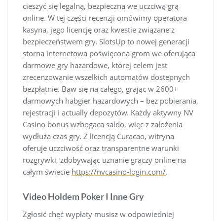
cieszyć się legalną, bezpieczną we uczciwą grą
online. W tej części recenzji omówimy operatora
kasyna, jego licencję oraz kwestie związane z
bezpieczeństwem gry. SlotsUp to nowej generacji
storna internetowa poświęcona grom we oferująca
darmowe gry hazardowe, której celem jest
zrecenzowanie wszelkich automatów dostępnych
bezpłatnie. Baw się na całego, grając w 2600+
darmowych habgier hazardowych – bez pobierania,
rejestracji i actually depozytów. Każdy aktywny NV
Casino bonus wzbogaca saldo, więc z założenia
wydłuża czas gry. Z licencją Curacao, witryna
oferuje uczciwość oraz transparentne warunki
rozgrywki, zdobywając uznanie graczy online na
całym świecie
https://nvcasino-login.com/
.
Video Holdem Poker I Inne Gry
Zgłosić chęć wypłaty musisz w odpowiedniej