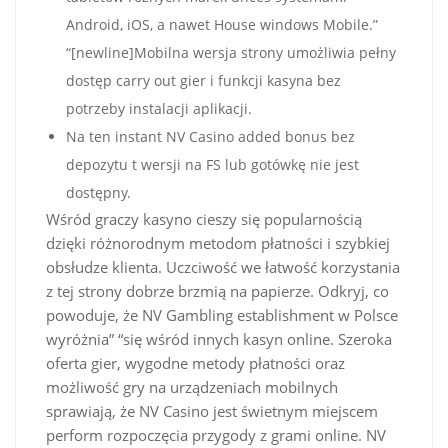
Android, iOS, a nawet House windows Mobile.”
“[newline]Mobilna wersja strony umożliwia pełny
dostęp carry out gier i funkcji kasyna bez
potrzeby instalacji aplikacji.
Na ten instant NV Casino added bonus bez
depozytu t wersji na FS lub gotówkę nie jest
dostępny.
Wśród graczy kasyno cieszy się popularnością
dzięki różnorodnym metodom płatności i szybkiej
obsłudze klienta. Uczciwość we łatwość korzystania
z tej strony dobrze brzmią na papierze. Odkryj, co
powoduje, że NV Gambling establishment w Polsce
wyróżnia” “się wśród innych kasyn online. Szeroka
oferta gier, wygodne metody płatności oraz
możliwość gry na urządzeniach mobilnych
sprawiają, że NV Casino jest świetnym miejscem
perform rozpoczęcia przygody z grami online. NV