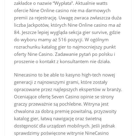
zakładce o nazwie “Wypłata”. Aktualnie watts
ofercie Nine Online casino nie ma darmowych
premii za rejestrację. Uwagę zwraca zwłaszcza duża
liczba Jackpotów, których Nine Online casino ma aż
84. Jeszcze lepiej wygląda sekcja gier survive, gdzie
do wyboru mamy aż 516 pozycji. W ogólnym
rozrachunku katalog gier to najmocniejszy punkt
oferty Nine Casino. Zadawanie pytań po polsku i
proszenie o kontakt z konsultantem nie działa.
Ninecasino to be able to kasyno high-tech nowej
generacji z najnowszymi grami, które zostały
opracowane przez najlepszych ekspertów w branży.
Oceniające ofertę Seven Casino opinie se strony
graczy przeważnie są pochlebne. Witryna jest
chwalona za dobrą premię powitalną, przyzwoity
katalog gier, łatwą nawigację oraz świetną
dostępność dla urządzeń mobilnych. Jeśli jednak
sprawdzimy poświęcone witrynie NineCasino