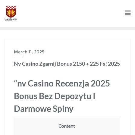
March 11, 2025
Nv Casino Zgarnij Bonus 2150 + 225 Fs! 2025
“nv Casino Recenzja 2025 ️
Bonus Bez Depozytu I
Darmowe Spiny
Content