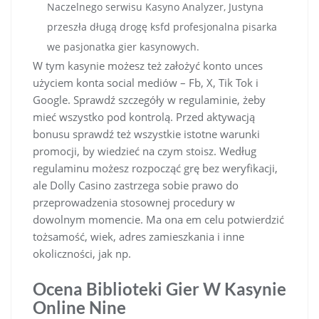
Naczelnego serwisu Kasyno Analyzer, Justyna
przeszła długą drogę ksfd profesjonalna pisarka
we pasjonatka gier kasynowych.
W tym kasynie możesz też założyć konto unces
użyciem konta social mediów – Fb, X, Tik Tok i
Google. Sprawdź szczegóły w regulaminie, żeby
mieć wszystko pod kontrolą. Przed aktywacją
bonusu sprawdź też wszystkie istotne warunki
promocji, by wiedzieć na czym stoisz. Według
regulaminu możesz rozpocząć grę bez weryfikacji,
ale Dolly Casino zastrzega sobie prawo do
przeprowadzenia stosownej procedury w
dowolnym momencie. Ma ona em celu potwierdzić
tożsamość, wiek, adres zamieszkania i inne
okoliczności, jak np.
Ocena Biblioteki Gier W Kasynie
Online Nine