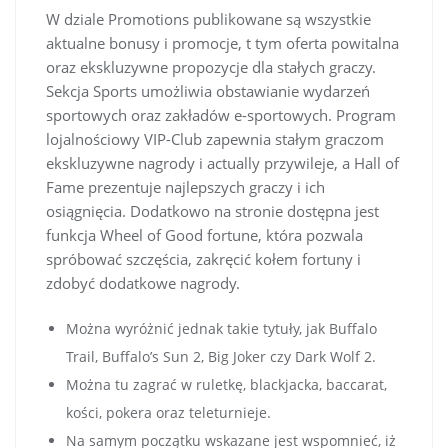
W dziale Promotions publikowane są wszystkie
aktualne bonusy i promocje, t tym oferta powitalna
oraz ekskluzywne propozycje dla stałych graczy.
Sekcja Sports umożliwia obstawianie wydarzeń
sportowych oraz zakładów e-sportowych. Program
lojalnościowy VIP-Club zapewnia stałym graczom
ekskluzywne nagrody i actually przywileje, a Hall of
Fame prezentuje najlepszych graczy i ich
osiągnięcia. Dodatkowo na stronie dostępna jest
funkcja Wheel of Good fortune, która pozwala
spróbować szczęścia, zakręcić kołem fortuny i
zdobyć dodatkowe nagrody.
Można wyróżnić jednak takie tytuły, jak Buffalo
Trail, Buffalo’s Sun 2, Big Joker czy Dark Wolf 2.
Można tu zagrać w ruletkę, blackjacka, baccarat,
kości, pokera oraz teleturnieje.
Na samym początku wskazane jest wspomnieć, iż