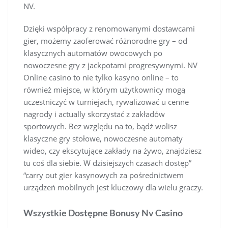
NV.
Dzięki współpracy z renomowanymi dostawcami
gier, możemy zaoferować różnorodne gry – od
klasycznych automatów owocowych po
nowoczesne gry z jackpotami progresywnymi. NV
Online casino to nie tylko kasyno online – to
również miejsce, w którym użytkownicy mogą
uczestniczyć w turniejach, rywalizować u cenne
nagrody i actually skorzystać z zakładów
sportowych. Bez względu na to, bądź wolisz
klasyczne gry stołowe, nowoczesne automaty
wideo, czy ekscytujące zakłady na żywo, znajdziesz
tu coś dla siebie. W dzisiejszych czasach dostęp”
“carry out gier kasynowych za pośrednictwem
urządzeń mobilnych jest kluczowy dla wielu graczy.
Wszystkie Dostępne Bonusy Nv Casino