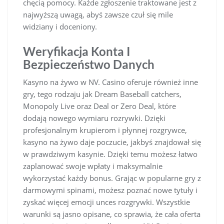
chęcią pomocy. Każde zgłoszenie traktowane jest z
najwyższą uwagą, abyś zawsze czuł się mile
widziany i doceniony.
Weryfikacja Konta I
Bezpieczeństwo Danych
Kasyno na żywo w NV. Casino oferuje również inne
gry, tego rodzaju jak Dream Baseball catchers,
Monopoly Live oraz Deal or Zero Deal, które
dodają nowego wymiaru rozrywki. Dzięki
profesjonalnym krupierom i płynnej rozgrywce,
kasyno na żywo daje poczucie, jakbyś znajdował się
w prawdziwym kasynie. Dzięki temu możesz łatwo
zaplanować swoje wpłaty i maksymalnie
wykorzystać każdy bonus. Grając w popularne gry z
darmowymi spinami, możesz poznać nowe tytuły i
zyskać więcej emocji unces rozgrywki. Wszystkie
warunki są jasno opisane, co sprawia, że cała oferta