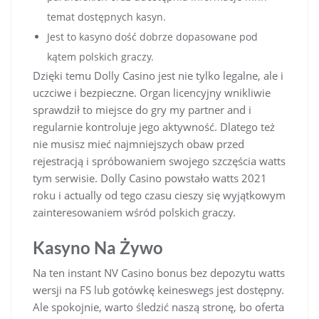
temat dostępnych kasyn.
Jest to kasyno dość dobrze dopasowane pod
kątem polskich graczy.
Dzięki temu Dolly Casino jest nie tylko legalne, ale i
uczciwe i bezpieczne. Organ licencyjny wnikliwie
sprawdził to miejsce do gry my partner and i
regularnie kontroluje jego aktywność. Dlatego też
nie musisz mieć najmniejszych obaw przed
rejestracją i spróbowaniem swojego szczęścia watts
tym serwisie. Dolly Casino powstało watts 2021
roku i actually od tego czasu cieszy się wyjątkowym
zainteresowaniem wśród polskich graczy.
Kasyno Na Żywo
Na ten instant NV Casino bonus bez depozytu watts
wersji na FS lub gotówkę keineswegs jest dostępny.
Ale spokojnie, warto śledzić naszą stronę, bo oferta