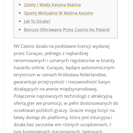
Zalety I Wady Kasyna Malina
Sporty Wirtualne W Malina Kasyno
Jak To Działa?
Воnusy Оfеrоwаnе Рrzеz Саsіnо Nv Роlаnd
NV Casino działa na podstawie licencji wydanej
przez Curaçao, jednego z najbardziej
renomowanych i uznanych regulatorów w branży
hazardu online. Curaçao, będące autonomicznym
terytorium w ramach Królestwa Niderlandów,
gwarantuje przejrzystość i niezawodność kasyn
działających na arenie międzynarodowej.
Połączenie najnowszych technologii z atrakcyjną
ofertą gier we promocji, w pełni dostosowanych do
oczekiwań polskich graczy. Gracze mogą liczyć na
łatwy dostęp do platformy, która jest intuicyjna i
działa bez zarzutów em różnych urządzeniach, t
tym komputerach stacjonarnych, laptopach,