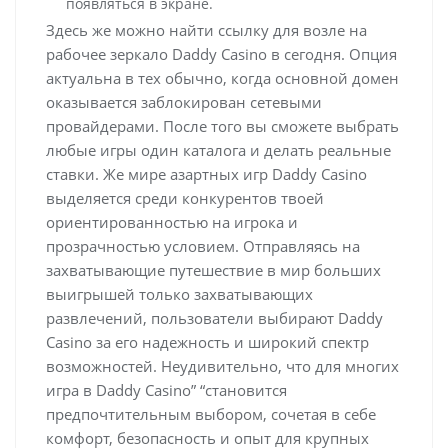
появляться в экране.
Здесь же можно найти ссылку для возле на
рабочее зеркало Daddy Casino в сегодня. Опция
актуальна в тех обычно, когда основной домен
оказывается заблокирован сетевыми
провайдерами. После того вы сможете выбрать
любые игры один каталога и делать реальные
ставки. Же мире азартных игр Daddy Casino
выделяется среди конкурентов твоей
ориентированностью на игрока и
прозрачностью условием. Отправляясь на
захватывающие путешествие в мир больших
выигрышей только захватывающих
развлечений, пользователи выбирают Daddy
Casino за его надежность и широкий спектр
возможностей. Неудивительно, что для многих
игра в Daddy Casino” “становится
предпочтительным выбором, сочетая в себе
комфорт, безопасность и опыт для крупных