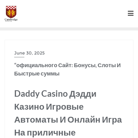
June 30, 2025
“официального Сайт: Бонусы, Слоты И
Быстрые суммы
Daddy Casino Дэдди
Казино Игровые
Автоматы И Онлайн Игра
На приличные