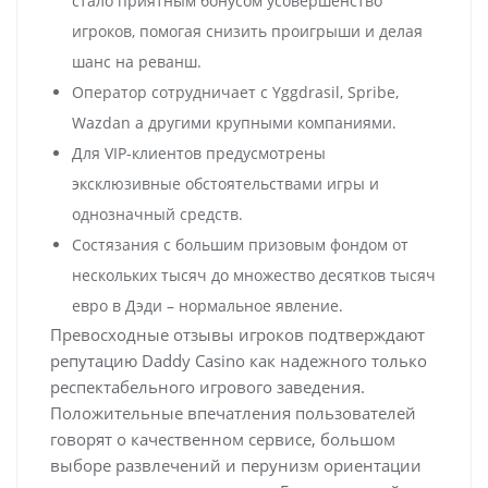
стало приятным бонусом усовершенство
игроков, помогая снизить проигрыши и делая
шанс на реванш.
Оператор сотрудничает с Yggdrasil, Spribe,
Wazdan а другими крупными компаниями.
Для VIP-клиентов предусмотрены
эксклюзивные обстоятельствами игры и
однозначный средств.
Состязания с большим призовым фондом от
нескольких тысяч до множество десятков тысяч
евро в Дэди – нормальное явление.
Превосходные отзывы игроков подтверждают
репутацию Daddy Casino как надежного только
респектабельного игрового заведения.
Положительные впечатления пользователей
говорят о качественном сервисе, большом
выборе развлечений и перунизм ориентации