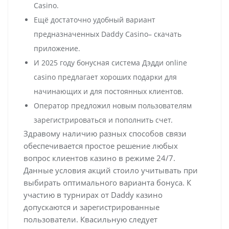
Casino.
Ещё достаточно удобный вариант
предназначенных Daddy Casino– скачать
приложение.
И 2025 году бонусная система Дэдди online
casino предлагает хороших подарки для
начинающих и для постоянных клиентов.
Оператор предложил новым пользователям
зарегистрироваться и пополнить счет.
Здравому наличию разных способов связи
обеспечивается простое решение любых
вопрос клиентов казино в режиме 24/7.
Данные условия акций стоило учитывать при
выбирать оптимального варианта бонуса. К
участию в турнирах от Daddy казино
допускаются и зарегистрированные
пользователи. Квасильную следует