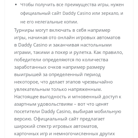
Чтобы получить все преимущества игры, нужен
официальный сайт Daddy Casino или зеркало, и
не его нелегальные копии.
Турниры могут включать в себя например
игры, начиная ото онлайн игровых автоматов
в Daddy Casino и заканчивая настольными
играми, такими а покер и рулетка. Как правило,
победители определяются по количества
заработанных очков например размеру
выигрышей за определенный период
некоторое, что делает этапов чрезвычайно
увлекательным только напряженным.
Настоящее выгодность и мгновенный доступ к
азартным удовольствиям – вот что ценят
посетители Daddy Casino, выбирая мобильную
версию. Официальный сайт предлагает
широкий спектр игровых автоматов,
карточных игр и немногочисленных других