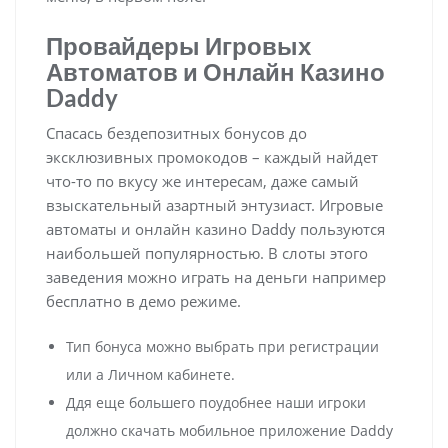
Провайдеры Игровых
Автоматов и Онлайн Казино
Daddy
Спасась бездепозитных бонусов до
эксклюзивных промокодов – каждый найдет
что-то по вкусу же интересам, даже самый
взыскательный азартный энтузиаст. Игровые
автоматы и онлайн казино Daddy пользуются
наибольшей популярностью. В слоты этого
заведения можно играть на деньги например
бесплатно в демо режиме.
Тип бонуса можно выбрать при регистрации
или а Личном кабинете.
Ддя еще большего поудобнее наши игроки
должно скачать мобильное приложение Daddy