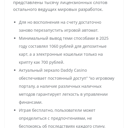
представлены тысячу лицензионных слотов
остального ведущих мировых разработок.
Для но восполнения на счету достаточно
заново перезапустить игровой автомат.
Минимальный вывод теми способами в 2025
году составлял 1060 рублей для депозитные
карт, а а электронные кошельки только на
крипту как 700 рублей.
Актуальный зеркало Daddy Casino
обеспечивает постоянный доступ” “ко игровому
порталу, а наличие различных наличных
методов гарантирует легкость в управлении
финансами.
Играя бесплатно, пользователи может
определиться с предпочтениями, не
беспокоясь об последствиях каждого спину.