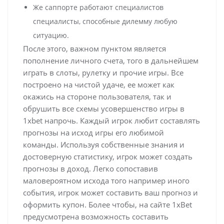
Же саппорте работают специалистов
специалисты, способные дилемму любую
ситуацию.
После этого, важном пунктом является
пополнение личного счета, того в дальнейшем
играть в слоты, рулетку и прочие игры. Все
построено на чистой удаче, ее может как
окажись на стороне пользователя, так и
обрушить все схемы усовершенство игры в
1xbet напрочь. Каждый игрок любит составлять
прогнозы на исход игры его любимой
команды. Используя собственные знания и
достоверную статистику, игрок может создать
прогнозы в доход. Легко сопоставив
маловероятном исхода того например иного
события, игрок может составить ваш прогноз и
оформить купон. Более чтобы, на сайте 1xBet
предусмотрена возможность составить