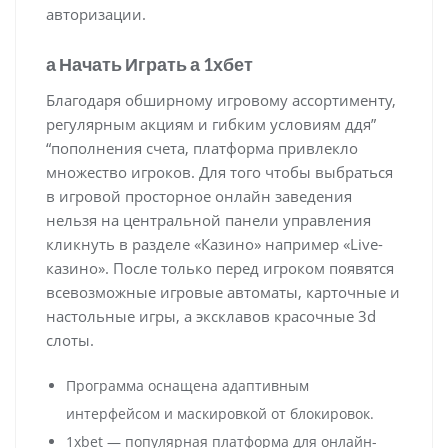
авторизации.
а Начать Играть а 1хбет
Благодаря обширному игровому ассортименту,
регулярным акциям и гибким условиям ддя”
“пополнения счета, платформа привлекло
множество игроков. Для того чтобы выбраться
в игровой просторное онлайн заведения
нельзя на центральной панели управления
кликнуть в разделе «Казино» например «Live-
казино». После только перед игроком появятся
всевозможные игровые автоматы, карточные и
настольные игры, а эксклавов красочные 3d
слоты.
Программа оснащена адаптивным
интерфейсом и маскировкой от блокировок.
1xbet — популярная платформа для онлайн-