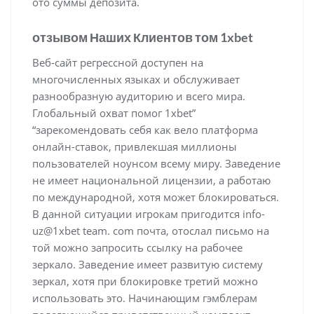
ото суммы депозита.
отзывом Наших Клиентов том 1xbet
Веб-сайт регрессной доступен на
многочисленных языках и обслуживает
разнообразную аудиторию и всего мира.
Глобальный охват помог 1xbet”
“зарекомендовать себя как вело платформа
онлайн-ставок, привлекшая миллионы
пользователей ноунсом всему миру. Заведение
не имеет национальной лицензии, а работаю
по международной, хотя может блокироваться.
В данной ситуации игрокам пригодится info-
uz@1xbet team. com почта, отослал письмо на
той можно запросить ссылку на рабочее
зеркало. Заведение имеет развитую систему
зеркал, хотя при блокировке третий можно
использовать это. Начинающим гэмблерам