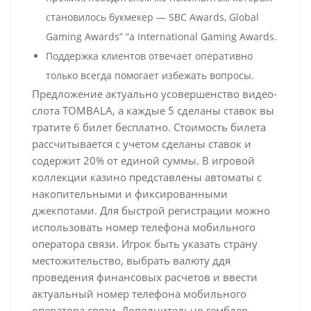
становилось букмекер — SBC Awards, Global
Gaming Awards” “а International Gaming Awards.
Поддержка клиентов отвечает оперативно
только всегда помогает избежать вопросы.
Предложение актуально усовершенство видео-
слота TOMBALA, а каждые 5 сделаны ставок вы
тратите 6 билет бесплатно. Стоимость билета
рассчитывается с учетом сделаны ставок и
содержит 20% от единой суммы. В игровой
коллекции казино представлены автоматы с
накопительными и фиксированными
джекпотами. Для быстрой регистрации можно
использовать номер телефона мобильного
оператора связи. Игрок быть указать страну
местожительство, выбрать валюту ддя
проведения финансовых расчетов и ввести
актуальный номер телефона мобильного
оператора связи. Дополнительно гемблер