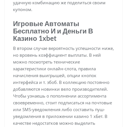
удачную комбинацию же поделиться своим
купоном.
Игровые Автоматы
Бесплатно И и Деньги В
Казино 1xbet
В втором случае вероятность успешности ниже,
но вровень коэффициент выплаты. В ней
можно посмотреть технические
характеристики онлайн-слота, правила
начисления выигрышей, опции кнопок
интерфейса и т. збоб. В коллекцию постоянно
добавляются новинки вело производителей.
Чтобы узнаешь о пополнении ассортимента
своевременно, стоит подписаться на почтовые
или SMS-уведомления либо составить пуш-
уведомления в приложении казино 1 хБет. В
качестве недостатков можно выделить