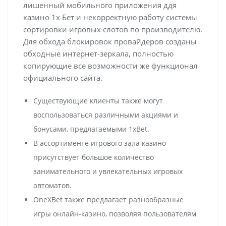
лишенный мобильного приложения ддя
казино 1х Бет и некорректную работу системы
сортировки игровых слотов по производителю.
Для обхода блокировок провайдеров созданы
обходные интернет-зеркала, полностью
копирующие все возможности же функционал
официального сайта.
Существующие клиенты также могут
воспользоваться различными акциями и
бонусами, предлагаемыми 1xBet.
В ассортименте игрового зала казино
присутствует большое количество
занимательного и увлекательных игровых
автоматов.
OneXBet также предлагает разнообразные
игры онлайн-казино, позволяя пользователям