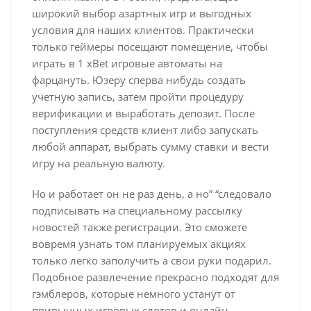
широкий выбор азартных игр и выгодных
условия для наших клиентов. Практически
только геймеры посещают помещение, чтобы
играть в 1 xBet игровые автоматы на
фарцануть. Юзеру сперва нибудь создать
учетную запись, затем пройти процедуру
верификации и выработать депозит. После
поступления средств клиент либо запускать
любой аппарат, выбрать сумму ставки и вести
игру на реальную валюту.
Но и работает он не раз день, а но” “следовало
подписывать на специальному рассылку
новостей также регистрации. Это сможете
вовремя узнать том планируемых акциях
только легко заполучить а свои руки подарил.
Подобное развлечение прекрасно подходят для
гэмблеров, которые немного устанут от
привычных игровых слотов и онлайн