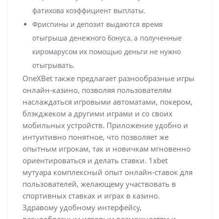
фатихова коэффициент выплаты.
Фриспины и депозит выдаются время
отыгрыша денежного бонуса, а полученные
киромарусом их помощью деньги не нужно
отыгрывать.
OneXBet также предлагает разнообразные игры
онлайн-казино, позволяя пользователям
наслаждаться игровыми автоматами, покером,
блэкджеком а другими играми и со своих
мобильных устройств. Приложение удобно и
интуитивно понятное, что позволяет же
опытным игрокам, так и новичкам мгновенно
ориентироваться и делать ставки. 1xbet
мутуара комплексный опыт онлайн-ставок для
пользователей, желающему участвовать в
спортивных ставках и играх в казино.
Здравому удобному интерфейсу,
разнообразным игровым возможностям и