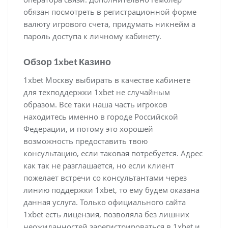
обязан посмотреть в регистрационной форме
валюту игрового счета, придумать никнейм а
пароль доступа к личному кабинету.
Обзор 1xbet Казино
1xbet Москву выбирать в качестве кабинете
для техподдержки 1xbet не случайным
образом. Все таки наша часть игроков
находитесь именно в городе Российской
Федерации, и потому это хорошей
возможность предоставить твою
консультацию, если таковая потребуется. Адрес
как так не разглашается, но если клиент
пожелает встречи со консультантами через
линию поддержки 1xbet, то ему будем оказана
данная услуга. Только официального сайта
1xbet есть лицензия, позволяла без лишних
неожиданностей зарегистрироваться в 1xbet и