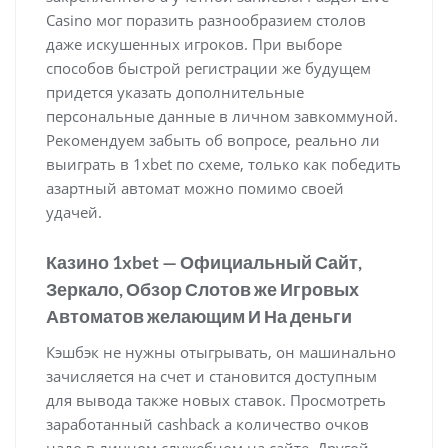
Casino мог поразить разнообразием столов
даже искушенных игроков. При выборе
способов быстрой регистрации же будущем
придется указать дополнительные
персональные данные в личном завкоммуной.
Рекомендуем забыть об вопросе, реально ли
выиграть в 1xbet по схеме, только как победить
азартный автомат можно помимо своей
удачей.
Казино 1xbet — Официальный Сайт,
Зеркало, Обзор Слотов же Игровых
Автоматов желающим И На деньги
Кэшбэк не нужны отыгрывать, он машинально
зачисляется на счет и становится доступным
для вывода также новых ставок. Просмотреть
заработанный cashback а количество очков
надо в личном служебном на сайте. Другой