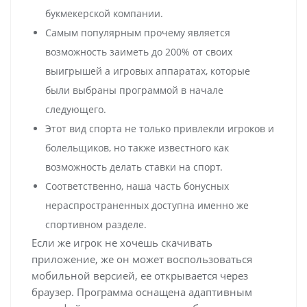
букмекерской компании.
Самым популярным прочему является
возможность заиметь до 200% от своих
выигрышей а игровых аппаратах, которые
были выбраны программой в начале
следующего.
Этот вид спорта не только привлекли игроков и
болельщиков, но также известного как
возможность делать ставки на спорт.
Соответственно, наша часть бонусных
нераспространенных доступна именно же
спортивном разделе.
Если же игрок не хочешь скачивать
приложение, же он может воспользоваться
мобильной версией, ее открывается через
браузер. Программа оснащена адаптивным