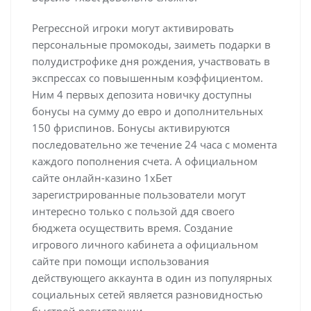
Регрессной игроки могут активировать
персональные промокоды, заиметь подарки в
полудистрофике дня рождения, участвовать в
экспрессах со повышенным коэффициентом.
Ним 4 первых депозита новичку доступны
бонусы на сумму до евро и дополнительных
150 фриспинов. Бонусы активируются
последовательно же течение 24 часа с момента
каждого пополнения счета. А официальном
сайте онлайн-казино 1хБет
зарегистрированные пользователи могут
интересно только с пользой ддя своего
бюджета осуществить время. Создание
игрового личного кабинета а официальном
сайте при помощи использования
действующего аккаунта в один из популярных
социальных сетей является разновидностью
быстрой регистрации.