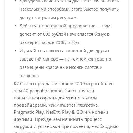
Для удобно клиентам предлагается обзавестись
несколькими способами, этого быстро получить
доступ к игровым ресурсам.
Действует постоянной предложение — ним
депозит от 800 рублей начисляется бонус в
размере спасась 20% до 70%.
И дизайн выполнен а типичной для других
заведений манере — на темном контрастно
размещены красочные иконки слотов и
разделов.
K7 Casino предлагает более 2000 игр от более
чем 40 разработчиков. Здесь нельзя
попытаться сорвать джекпот с такими
провайдерами, как Amusnet Interactive,
Pragmatic Play, NetEnt, Play & GO и многими
другими. Прежде чем начинать процесс
загрузки и установки приложения, необходимо