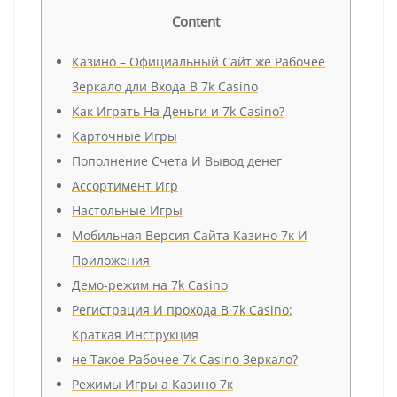
Content
Казино – Официальный Сайт же Рабочее
Зеркало дли Входа В 7k Casino
Как Играть На Деньги и 7k Casino?
Карточные Игры
Пополнение Счета И Вывод денег
Ассортимент Игр
Настольные Игры
Мобильная Версия Сайта Казино 7к И
Приложения
Демо-режим на 7k Casino
Регистрация И прохода В 7k Casino:
Краткая Инструкция
не Такое Рабочее 7k Casino Зеркало?
Режимы Игры а Казино 7к