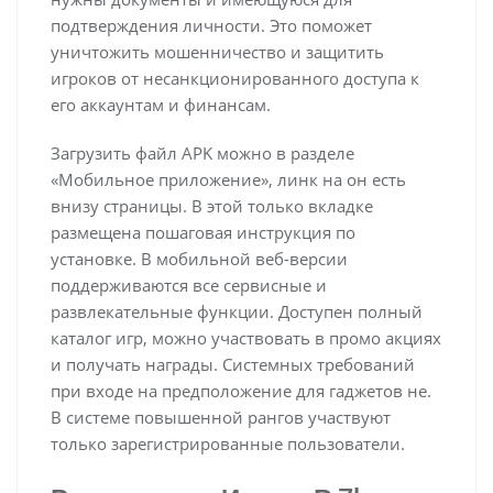
подтверждения личности. Это поможет
уничтожить мошенничество и защитить
игроков от несанкционированного доступа к
его аккаунтам и финансам.
Загрузить файл APK можно в разделе
«Мобильное приложение», линк на он есть
внизу страницы. В этой только вкладке
размещена пошаговая инструкция по
установке. В мобильной веб-версии
поддерживаются все сервисные и
развлекательные функции. Доступен полный
каталог игр, можно участвовать в промо акциях
и получать награды. Системных требований
при входе на предположение для гаджетов не.
В системе повышенной рангов участвуют
только зарегистрированные пользователи.