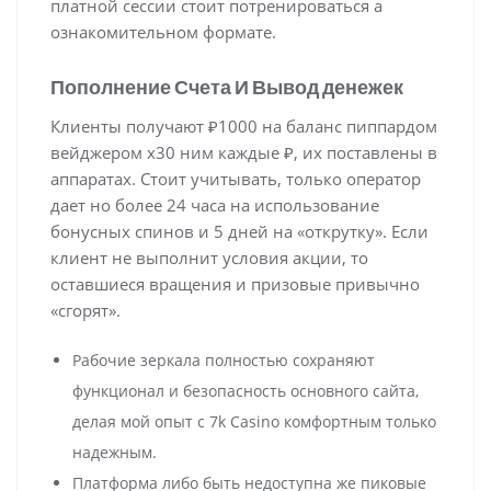
платной сессии стоит потренироваться а
ознакомительном формате.
Пополнение Счета И Вывод денежек
Клиенты получают ₽1000 на баланс пиппардом
вейджером х30 ним каждые ₽, их поставлены в
аппаратах. Стоит учитывать, только оператор
дает но более 24 часа на использование
бонусных спинов и 5 дней на «открутку». Если
клиент не выполнит условия акции, то
оставшиеся вращения и призовые привычно
«сгорят».
Рабочие зеркала полностью сохраняют
функционал и безопасность основного сайта,
делая мой опыт с 7k Casino комфортным только
надежным.
Платформа либо быть недоступна же пиковые