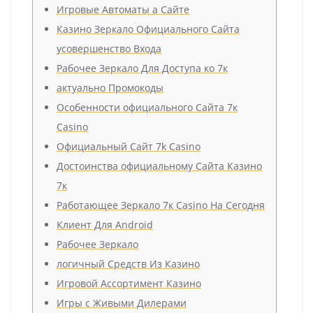
Игровые Автоматы а Сайте
Казино Зеркало Официального Сайта
усовершенство Входа
Рабочее Зеркало Для Доступа ко 7к
актуально Промокоды
Особенности официального Сайта 7к
Casino
Официальный Сайт 7k Casino
Достоинства официальному Сайта Казино
7к
Работающее Зеркало 7к Casino На Сегодня
Клиент Для Android
Рабочее Зеркало
логичный Средств Из Казино
Игровой Ассортимент Казино
Игры с Живыми Дилерами