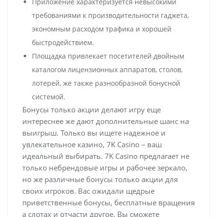
Приложение характеризуется невысокими
требованиями к производительности гаджета,
экономным расходом трафика и хорошей
быстродействием.
Площадка привлекает посетителей двойным
каталогом лицензионных аппаратов, столов,
лотерей, же также разнообразной бонусной
системой.
Бонусы только акции делают игру еще
интереснее же дают дополнительные шанс на
выигрыш. Только вы ищете надежное и
увлекательное казино, 7K Casino – ваш
идеальный выбирать. 7K Casino предлагает не
только небрендовые игры и рабочее зеркало,
но же различные бонусы только акции для
своих игроков. Вас ожидали щедрые
приветственные бонусы, бесплатные вращения
а слотах и отчасти другое. Вы сможете