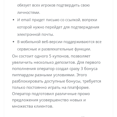
обязует всех игроков подтвердить свою
личностями.
И email придет письмо со ссылкой, вопреки
которой нужно перейдет для подтверждения
электронной почты.
В мобильной веб-версии поддерживаются все
сервисные и развлекательные функции.
Он состоит одного 5 купонов, позволяет
увеличить несколько депозитов. Для первого
пополнения оператор создал сразу 3 бонуса
пиппардом разными условиями. Этого
разблокировать доступные бонусы, требуется
только постоянно играть на платформе.
Оператор подготовил различные промо
предложения усовершенство новых и
множества клиентов.