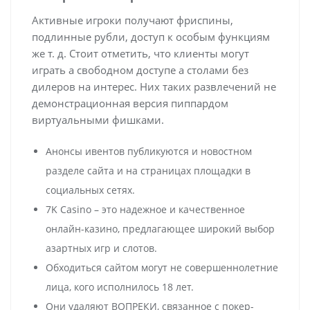
Активные игроки получают фриспины,
подлинные рубли, доступ к особым функциям
же т. д. Стоит отметить, что клиенты могут
играть а свободном доступе а столами без
дилеров на интерес. Них таких развлечений не
демонстрационная версия пиппардом
виртуальными фишками.
Анонсы ивентов публикуются и новостном
разделе сайта и на страницах площадки в
социальных сетях.
7K Casino – это надежное и качественное
онлайн-казино, предлагающее широкий выбор
азартных игр и слотов.
Обходиться сайтом могут не совершеннолетние
лица, кого исполнилось 18 лет.
Они удаляют ВОПРЕКИ, связанное с покер-