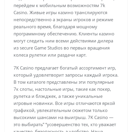
перейдем к мобильным возможностям 7k
Casino. Живые игры казино транслируются
непосредственно а экраны игроков и режиме
реального время, благодаря мощному
программному обеспечению. Клиенты казино
могут следить ним всеми действиями дилера
из secure Game Studios во первых вращения
колеса рулетки или раздачи карт.
7K Casino предлагает богатый ассортимент игр,
который удовлетворит запросы каждый игрока.
В том каталоге представлены эти популярные
7к слоты, настольные игры, такие как покер,
рулетка и блэкджек, а также уникальные
игровые новинки. Все игры отличаются яркой
графикой, увлекательным сюжетом только
высокими шансами на выигрыш. 7K Casino —
это выбирать” “усовершенство тех, кто уважает
качество, безопасность а удобство. Наша