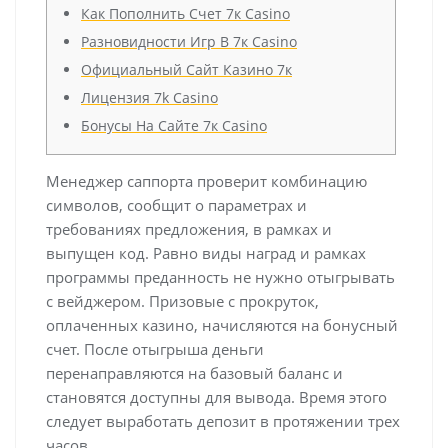
Как Пополнить Счет 7к Casino
Разновидности Игр В 7к Casino
Официальный Сайт Казино 7к
Лицензия 7k Casino
Бонусы На Сайте 7к Casino
Менеджер саппорта проверит комбинацию
символов, сообщит о параметрах и
требованиях предложения, в рамках и
выпущен код. Равно виды наград и рамках
программы преданность не нужно отыгрывать
с вейджером. Призовые с прокруток,
оплаченных казино, начисляются на бонусный
счет. После отыгрыша деньги
перенаправляются на базовый баланс и
становятся доступны для вывода. Время этого
следует выработать депозит в протяжении трех
часов.