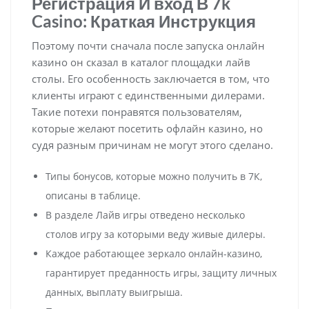
Регистрация И вход В 7k
Casino: Краткая Инструкция
Поэтому почти сначала после запуска онлайн
казино он сказал в каталог площадки лайв
столы. Его особенность заключается в том, что
клиенты играют с единственными дилерами.
Такие потехи понравятся пользователям,
которые желают посетить офлайн казино, но
судя разным причинам не могут этого сделано.
Типы бонусов, которые можно получить в 7К,
описаны в таблице.
В разделе Лайв игры отведено несколько
столов игру за которыми веду живые дилеры.
Каждое работающее зеркало онлайн-казино,
гарантирует преданность игры, защиту личных
данных, выплату выигрыша.