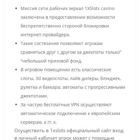
Миссия сети рабочих зеркал 1XSlots casino
заключена в предоставлении возможности
беспрепятственно стороной блокировки
интернет-провайдера.
Такие состязания позволяют игрокам
сравняться друг с другом за джекпоты только”
“небольшой призовой фонд.
В игровом помещении есть классические
слоты, 3d видеослоты, лайв дилеры, блэкджек,
рулетка и баккара; автоматы с прогрессивными
джекпотами.
За частую бесплатные VPN осуществляют
автоматическое подключение к европейским
серверам, а гг. к.
Осуществить в 1xslots официальный сайт вход
в личный кабинет игрок может с помощью