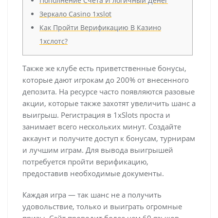
Пополнение Счета И логичный Денег
Зеркало Casino 1xslot
Как Пройти Верификацию В Казино
1хслотс?
Также же клубе есть приветственные бонусы,
которые дают игрокам до 200% от внесенного
депозита. На ресурсе часто появляются разовые
акции, которые также захотят увеличить шанс а
выигрыш. Регистрация в 1xSlots проста и
занимает всего нескольких минут. Создайте
аккаунт и получите доступ к бонусам, турнирам
и лучшим играм. Для вывода выигрышей
потребуется пройти верификацию,
предоставив необходимые документы.
Каждая игра — так шанс не а получить
удовольствие, только и выиграть огромные
призы. Сайт проводит более чем 60 языков,