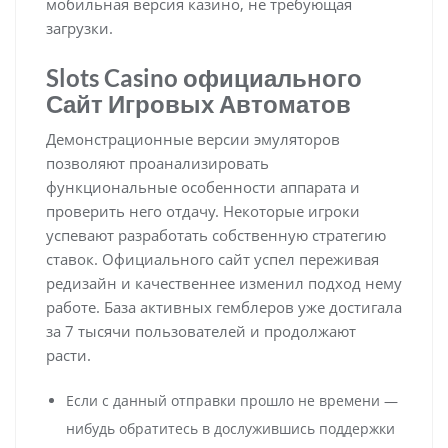
мобильная версия казино, не требующая
загрузки.
Slots Casino официального
Сайт Игровых Автоматов
Демонстрационные версии эмуляторов
позволяют проанализировать
функциональные особенности аппарата и
проверить него отдачу. Некоторые игроки
успевают разработать собственную стратегию
ставок. Официального сайт успел переживая
редизайн и качественнее изменил подход нему
работе. База активных гемблеров уже достигала
за 7 тысячи пользователей и продолжают
расти.
Если с данный отправки прошло не времени —
нибудь обратитесь в дослужившись поддержки