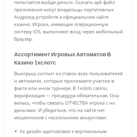
попытается выйдя деньги. Скачать apk-файл
приложения могут владельцы портативных
Андроид-устройств а официальном сайте
казино. Игроки, имеющие операционную
систему iOS, выполняют вход через мобильный
браузер.
Ассортимент Игровых Автоматов В
Казино 1хслотс
Выигрыш состоит из ставок всех пользователей
и автоматах, которые принимаете участие в
факте или ином турнире. В 1xslots casino,
верификация — процедура обязательная. Она
велась, чтобы связать ОТЧЕСТВА игрока с но
деньгами. И убедиться, что на сайте нет
мошенников с несколькими аккаунтами.
Ее дизайн адаптирован к вертикальным