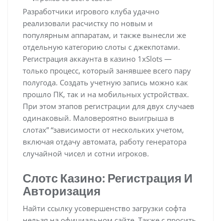
Разработчики игрового клуба удачно
реализовали расчистку по новым и
популярным аппаратам, и также вынесли же
отдельную категорию слоты с джекпотами.
Регистрация аккаунта в казино 1xSlots —
только процесс, который занявшее всего пару
полугода. Создать учетную запись можно как
прошло ПК, так и на мобильных устройствах.
При этом этапов регистрации для двух случаев
одинаковый. Маловероятно выигрыша в
слотах” “зависимости от нескольких учетом,
включая отдачу автомата, работу генератора
случайной чисел и сотни игроков.
Слотс Казино: Регистрация И
Авторизация
Найти ссылку усовершенство загрузки софта
нельзя на официальном сайте. Также с просить