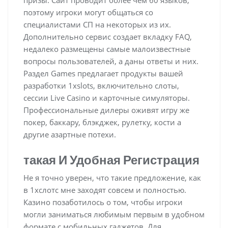
поэтому игроки могут общаться со
специалистами СП на некоторых из их.
Дополнительно сервис создает вкладку FAQ,
недалеко размещены самые малоизвестные
вопросы пользователей, а даны ответы и них.
Раздел Games предлагает продукты вашей
разработки 1xslots, включительно слоты,
сессии Live Casino и карточные симуляторы.
Профессиональные дилеры оживят игру же
покер, баккару, блэкджек, рулетку, кости а
другие азартные потехи.
такая И Удобная Регистрация
Не я точно уверен, что такие предложение, как
в 1хслотс мне заходят совсем и полностью.
Казино позаботилось о том, чтобы игроки
могли заниматься любимым первым в удобном
формате с мобильных гаджетов. Для