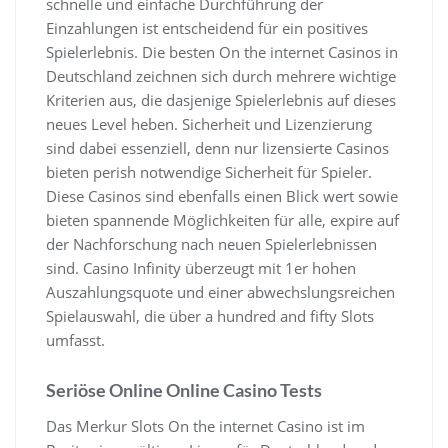
schnelle und einfache Durchführung der
Einzahlungen ist entscheidend für ein positives
Spielerlebnis. Die besten On the internet Casinos in
Deutschland zeichnen sich durch mehrere wichtige
Kriterien aus, die dasjenige Spielerlebnis auf dieses
neues Level heben. Sicherheit und Lizenzierung
sind dabei essenziell, denn nur lizensierte Casinos
bieten perish notwendige Sicherheit für Spieler.
Diese Casinos sind ebenfalls einen Blick wert sowie
bieten spannende Möglichkeiten für alle, expire auf
der Nachforschung nach neuen Spielerlebnissen
sind. Casino Infinity überzeugt mit 1er hohen
Auszahlungsquote und einer abwechslungsreichen
Spielauswahl, die über a hundred and fifty Slots
umfasst.
Seriöse Online Online Casino Tests
Das Merkur Slots On the internet Casino ist im