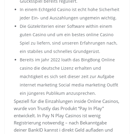
Glücksspiel bereits reguliert.
In einem Echtgeld Casino ist echt hohe Sicherheit
jeder Ein- und Auszahlungen ungemein wichtig.
Die Gütekriterien einer Software within einem
guten Casino und um ein bestes online Casino
Spiel zu liefern, sind unseren Erfahrungen nach,
ein stabiles und schnelles Grundgerüst.
Bereits im Jahr 2022 loath das BingBong Online
casino die deutsche Lizenz erhalten und
mächtigkeit es sich seit dieser zeit zur Aufgabe
internet marketing Social media marketing Outfit
ein jüngeres Publikum anzusprechen.
Speziell für die Einzahlungen inside Online Casinos,
wurde von Trustly das Produkt “Pay In Play”
entwickelt. In Pay N Play Casinos ist wenig
Registrierung notwendig – nach Bekanntgabe
deiner BankID kannst i direkt Geld aufladen und