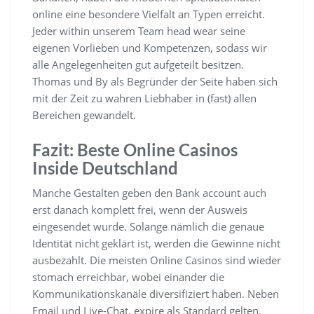
online eine besondere Vielfalt an Typen erreicht.
Jeder within unserem Team head wear seine
eigenen Vorlieben und Kompetenzen, sodass wir
alle Angelegenheiten gut aufgeteilt besitzen.
Thomas und By als Begründer der Seite haben sich
mit der Zeit zu wahren Liebhaber in (fast) allen
Bereichen gewandelt.
Fazit: Beste Online Casinos
Inside Deutschland
Manche Gestalten geben den Bank account auch
erst danach komplett frei, wenn der Ausweis
eingesendet wurde. Solange nämlich die genaue
Identität nicht geklärt ist, werden die Gewinne nicht
ausbezahlt. Die meisten Online Casinos sind wieder
stomach erreichbar, wobei einander die
Kommunikationskanäle diversifiziert haben. Neben
Email und Live-Chat, expire als Standard gelten,