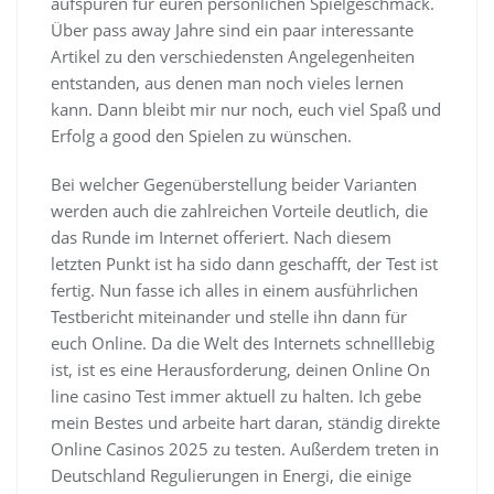
aufspüren für euren persönlichen Spielgeschmack.
Über pass away Jahre sind ein paar interessante
Artikel zu den verschiedensten Angelegenheiten
entstanden, aus denen man noch vieles lernen
kann. Dann bleibt mir nur noch, euch viel Spaß und
Erfolg a good den Spielen zu wünschen.
Bei welcher Gegenüberstellung beider Varianten
werden auch die zahlreichen Vorteile deutlich, die
das Runde im Internet offeriert. Nach diesem
letzten Punkt ist ha sido dann geschafft, der Test ist
fertig. Nun fasse ich alles in einem ausführlichen
Testbericht miteinander und stelle ihn dann für
euch Online. Da die Welt des Internets schnelllebig
ist, ist es eine Herausforderung, deinen Online On
line casino Test immer aktuell zu halten. Ich gebe
mein Bestes und arbeite hart daran, ständig direkte
Online Casinos 2025 zu testen. Außerdem treten in
Deutschland Regulierungen in Energi, die einige