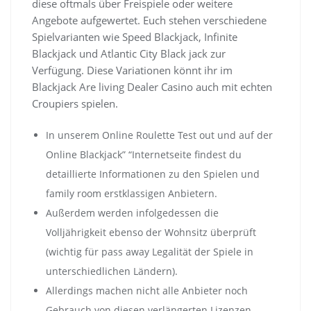
diese oftmals über Freispiele oder weitere
Angebote aufgewertet. Euch stehen verschiedene
Spielvarianten wie Speed Blackjack, Infinite
Blackjack und Atlantic City Black jack zur
Verfügung. Diese Variationen könnt ihr im
Blackjack Are living Dealer Casino auch mit echten
Croupiers spielen.
In unserem Online Roulette Test out und auf der
Online Blackjack” “Internetseite findest du
detaillierte Informationen zu den Spielen und
family room erstklassigen Anbietern.
Außerdem werden infolgedessen die
Volljährigkeit ebenso der Wohnsitz überprüft
(wichtig für pass away Legalität der Spiele in
unterschiedlichen Ländern).
Allerdings machen nicht alle Anbieter noch
Gebrauch von diesen verlängerten Lizenzen.