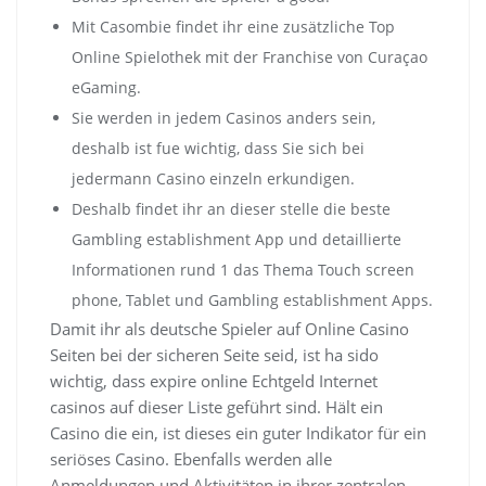
Mit Casombie findet ihr eine zusätzliche Top
Online Spielothek mit der Franchise von Curaçao
eGaming.
Sie werden in jedem Casinos anders sein,
deshalb ist fue wichtig, dass Sie sich bei
jedermann Casino einzeln erkundigen.
Deshalb findet ihr an dieser stelle die beste
Gambling establishment App und detaillierte
Informationen rund 1 das Thema Touch screen
phone, Tablet und Gambling establishment Apps.
Damit ihr als deutsche Spieler auf Online Casino
Seiten bei der sicheren Seite seid, ist ha sido
wichtig, dass expire online Echtgeld Internet
casinos auf dieser Liste geführt sind. Hält ein
Casino die ein, ist dieses ein guter Indikator für ein
seriöses Casino. Ebenfalls werden alle
Anmeldungen und Aktivitäten in ihrer zentralen