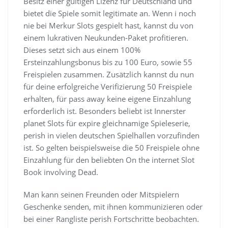
Besitz einer gültigen Lizenz für Deutschland und
bietet die Spiele somit legitimate an. Wenn i noch
nie bei Merkur Slots gespielt hast, kannst du von
einem lukrativen Neukunden-Paket profitieren.
Dieses setzt sich aus einem 100%
Ersteinzahlungsbonus bis zu 100 Euro, sowie 55
Freispielen zusammen. Zusätzlich kannst du nun
für deine erfolgreiche Verifizierung 50 Freispiele
erhalten, für pass away keine eigene Einzahlung
erforderlich ist. Besonders beliebt ist Innerster
planet Slots für expire gleichnamige Spieleserie,
perish in vielen deutschen Spielhallen vorzufinden
ist. So gelten beispielsweise die 50 Freispiele ohne
Einzahlung für den beliebten On the internet Slot
Book involving Dead.
Man kann seinen Freunden oder Mitspielern
Geschenke senden, mit ihnen kommunizieren oder
bei einer Rangliste perish Fortschritte beobachten.