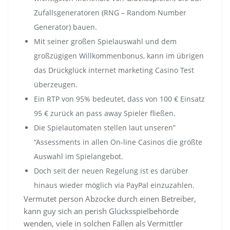
Zufallsgeneratoren (RNG – Random Number
Generator) bauen.
Mit seiner großen Spielauswahl und dem
großzügigen Willkommenbonus, kann im übrigen
das Drückglück internet marketing Casino Test
überzeugen.
Ein RTP von 95% bedeutet, dass von 100 € Einsatz
95 € zurück an pass away Spieler fließen.
Die Spielautomaten stellen laut unseren”
“Assessments in allen On-line Casinos die größte
Auswahl im Spielangebot.
Doch seit der neuen Regelung ist es darüber
hinaus wieder möglich via PayPal einzuzahlen.
Vermutet person Abzocke durch einen Betreiber,
kann guy sich an perish Glücksspielbehörde
wenden, viele in solchen Fällen als Vermittler