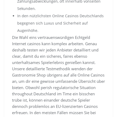
Zahlungsabwicklungen, oft innerhalb vonseiten
Sekunden.
In den nützlichsten Online Casinos Deutschlands
begegnen sich Luxus und Sicherheit auf
Augenhöhe.
Die Wahl eins vertrauenswürdigen Echtgeld
Internet casinos kann komplex arbeiten. Genau
deshalb testen wir jeden Anbieter detailliert und
clear, damit du ein sicheres, faires ebenso
unterhaltsames Spielerlebnis genießen kannst.
Unsere detaillierte Testmethodik wenden der
Gastronomie Shop übrigens auf alle Online Casinos
an, um dir eine gewisse umfassende Übersicht über
bieten. Obwohl perish regulatorische Situation
throughout Deutschland im Time ein bisschen
trübe ist, können einander deutsche Spieler
dennoch problemlos an EU-lizenzierten Casinos
erfreuen. In den meisten Fällen müssen Sie bei