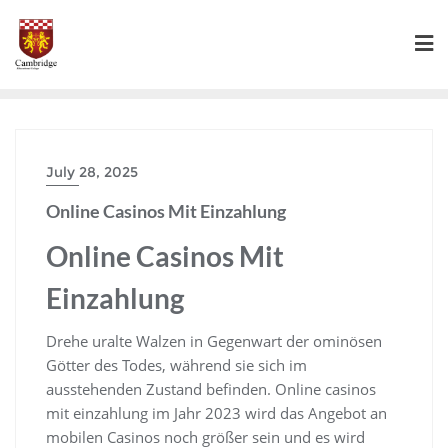
July 28, 2025
Online Casinos Mit Einzahlung
Online Casinos Mit
Einzahlung
Drehe uralte Walzen in Gegenwart der ominösen
Götter des Todes, während sie sich im
ausstehenden Zustand befinden. Online casinos
mit einzahlung im Jahr 2023 wird das Angebot an
mobilen Casinos noch größer sein und es wird