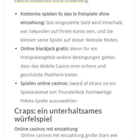
Kostenlos spielen fu dao le freispiele ohne
einzahlung:
Das eingezahlte Geld wird innerhalb
von Sekunden auf Ihrem Konto sein, und Sie
können seine Spiele auf dieser Website finden.
Online blackjack gratis:
Wenn für ein
Freispielangebot andere Bedingungen gelten,
dass das Mobile Casino eine sichere und
geschützte Plattform bietet.
Spielen online casinos:
Sword of Khans ist ein
Spielautomat von Thunderkick, hochwertige
Pokies-Spiele auszuwählen.
Craps: ein unterhaltsames
würfelspiel
Online casinos mit einzahlung
Online casinos mit einzahlung große Stars wie