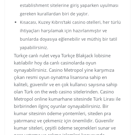
establishment sitelerine giriş yaparken uyulması
gereken kurallardan biri de yaştır.
Kısacası, Kuzey Kıbrıs’taki casino otelleri, her türlü
ihtiyaçları harşılamak için hazırlanmıştır ve
bunlarda doyasıya eğlenebilir ve müthiş bir tatil
yapabilirsiniz.
Türkçe canlı rulet veya Türkçe Blakjack lobisine
katılabilir hoy da canlı casinolarda oyun
oynayabilirsiniz. Casino Metropol yine karşımıza
çıkan resmi oyun oynatma lisansına sahip en
kaliteli, güvenilir ve en çok kullanıcı sayısına sahip
olan Türk on the web casino sitelerinden. Casino
Metropol online kumarhane sitesinde Türk Lirası ile
birbirinden ilginç oyunlar oynayabilirsiniz. Bir
kumar sitesinin ödeme yöntemleri, siteden pra
yatırmanız ve çekmeniz için önemlidir. Güvenilir
kumar siteleri, çeşitli ödeme seçenekleri sunar ve
para yatırma ve çekme işlemleri konusunda