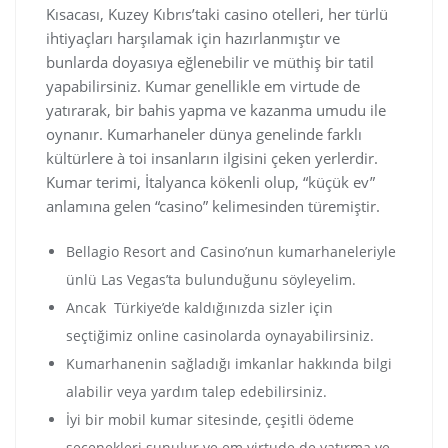
Kısacası, Kuzey Kıbrıs’taki casino otelleri, her türlü
ihtiyaçları harşılamak için hazırlanmıştır ve
bunlarda doyasıya eğlenebilir ve müthiş bir tatil
yapabilirsiniz. Kumar genellikle em virtude de
yatırarak, bir bahis yapma ve kazanma umudu ile
oynanır. Kumarhaneler dünya genelinde farklı
kültürlere à toi insanların ilgisini çeken yerlerdir.
Kumar terimi, İtalyanca kökenli olup, “küçük ev”
anlamına gelen “casino” kelimesinden türemiştir.
Bellagio Resort and Casino’nun kumarhaneleriyle
ünlü Las Vegas’ta bulunduğunu söyleyelim.
Ancak Türkiye’de kaldığınızda sizler için
seçtiğimiz online casinolarda oynayabilirsiniz.
Kumarhanenin sağladığı imkanlar hakkında bilgi
alabilir veya yardım talep edebilirsiniz.
İyi bir mobil kumar sitesinde, çeşitli ödeme
seçenekleri sunulur ve em virtude de yatırma ve