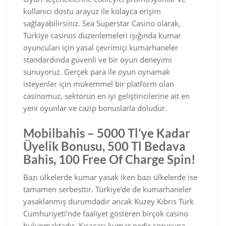
kullanıcı dostu arayüz ile kolayca erişim
sağlayabilirsiniz. Sea Superstar Casino olarak,
Türkiye casinos düzenlemeleri ışığında kumar
oyuncuları için yasal çevrimiçi kumarhaneler
standardında güvenli ve bir oyun deneyimi
sunuyoruz. Gerçek para ile oyun oynamak
isteyenler için mükemmel bir platform olan
casinomuz, sektörün en iyi geliştiricilerine ait en
yeni oyunlar ve cazip bonuslarla doludur.
Mobilbahis – 5000 Tl’ye Kadar
Üyelik Bonusu, 500 Tl Bedava
Bahis, 100 Free Of Charge Spin!
Bazı ülkelerde kumar yasak iken bazı ülkelerde ise
tamamen serbesttir. Türkiye’de de kumarhaneler
yasaklanmış durumdadır ancak Kuzey Kıbrıs Türk
Cumhuriyeti’nde faaliyet gösteren birçok casino
bulunmaktadır. Kısacası kumar nedir sorusuna