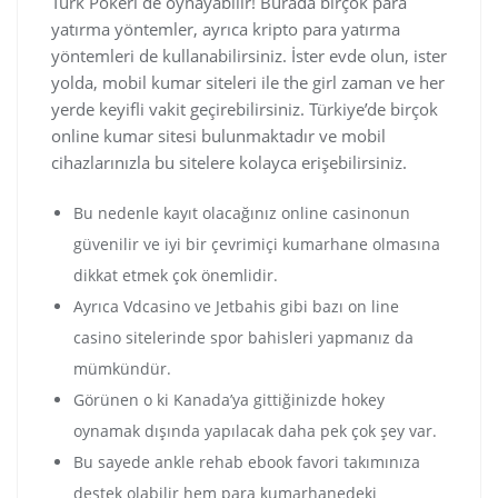
Türk Pokeri de oynayabilir! Burada birçok para
yatırma yöntemler, ayrıca kripto para yatırma
yöntemleri de kullanabilirsiniz. İster evde olun, ister
yolda, mobil kumar siteleri ile the girl zaman ve her
yerde keyifli vakit geçirebilirsiniz. Türkiye’de birçok
online kumar sitesi bulunmaktadır ve mobil
cihazlarınızla bu sitelere kolayca erişebilirsiniz.
Bu nedenle kayıt olacağınız online casinonun
güvenilir ve iyi bir çevrimiçi kumarhane olmasına
dikkat etmek çok önemlidir.
Ayrıca Vdcasino ve Jetbahis gibi bazı on line
casino sitelerinde spor bahisleri yapmanız da
mümkündür.
Görünen o ki Kanada’ya gittiğinizde hokey
oynamak dışında yapılacak daha pek çok şey var.
Bu sayede ankle rehab ebook favori takımınıza
destek olabilir hem para kumarhanedeki