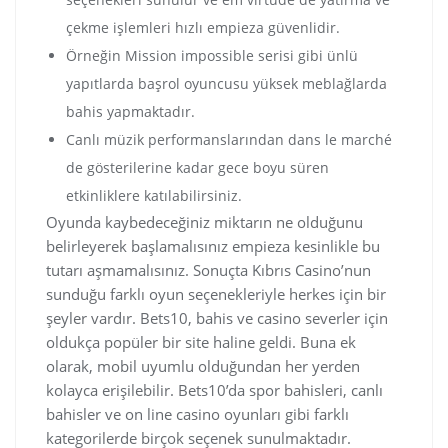
çekme işlemleri hızlı empieza güvenlidir.
Örneğin Mission impossible serisi gibi ünlü
yapıtlarda başrol oyuncusu yüksek meblağlarda
bahis yapmaktadır.
Canlı müzik performanslarından dans le marché
de gösterilerine kadar gece boyu süren
etkinliklere katılabilirsiniz.
Oyunda kaybedeceğiniz miktarın ne olduğunu
belirleyerek başlamalısınız empieza kesinlikle bu
tutarı aşmamalısınız. Sonuçta Kıbrıs Casino’nun
sunduğu farklı oyun seçenekleriyle herkes için bir
şeyler vardır. Bets10, bahis ve casino severler için
oldukça popüler bir site haline geldi. Buna ek
olarak, mobil uyumlu olduğundan her yerden
kolayca erişilebilir. Bets10’da spor bahisleri, canlı
bahisler ve on line casino oyunları gibi farklı
kategorilerde birçok seçenek sunulmaktadır.