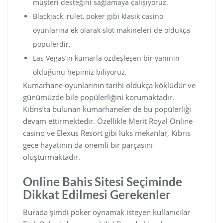
müşteri desteğini sağlamaya çalışıyoruz.
Blackjack, rulet, poker gibi klasik casino
oyunlarına ek olarak slot makineleri de oldukça
popülerdir.
Las Vegas’ın kumarla özdeşleşen bir yanının
olduğunu hepimiz biliyoruz.
Kumarhane oyunlarının tarihi oldukça köklüdür ve
günümüzde bile popülerliğini korumaktadır.
Kıbrıs’ta bulunan kumarhaneler de bu popülerliği
devam ettirmektedir. Özellikle Merit Royal Online
casino ve Elexus Resort gibi lüks mekanlar, Kıbrıs
gece hayatının da önemli bir parçasını
oluşturmaktadır.
Online Bahis Sitesi Seçiminde
Dikkat Edilmesi Gerekenler
Burada şimdi poker oynamak isteyen kullanıcılar