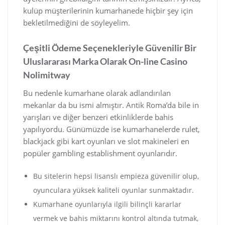
kulüp müşterilerinin kumarhanede hiçbir şey için
bekletilmediğini de söyleyelim.
Çeşitli Ödeme Seçenekleriyle Güvenilir Bir
Uluslararası Marka Olarak On-line Casino
Nolimitway
Bu nedenle kumarhane olarak adlandırılan
mekanlar da bu ismi almıştır. Antik Roma’da bile in
yarışları ve diğer benzeri etkinliklerde bahis
yapılıyordu. Günümüzde ise kumarhanelerde rulet,
blackjack gibi kart oyunları ve slot makineleri en
popüler gambling establishment oyunlarıdır.
Bu sitelerin hepsi lisanslı empieza güvenilir olup,
oyunculara yüksek kaliteli oyunlar sunmaktadır.
Kumarhane oyunlarıyla ilgili bilinçli kararlar
vermek ve bahis miktarını kontrol altında tutmak,