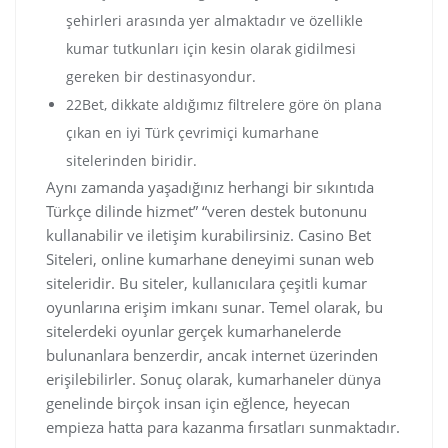
şehirleri arasında yer almaktadır ve özellikle
kumar tutkunları için kesin olarak gidilmesi
gereken bir destinasyondur.
22Bet, dikkate aldığımız filtrelere göre ön plana
çıkan en iyi Türk çevrimiçi kumarhane
sitelerinden biridir.
Aynı zamanda yaşadığınız herhangi bir sıkıntıda
Türkçe dilinde hizmet” “veren destek butonunu
kullanabilir ve iletişim kurabilirsiniz. Casino Bet
Siteleri, online kumarhane deneyimi sunan web
siteleridir. Bu siteler, kullanıcılara çeşitli kumar
oyunlarına erişim imkanı sunar. Temel olarak, bu
sitelerdeki oyunlar gerçek kumarhanelerde
bulunanlara benzerdir, ancak internet üzerinden
erişilebilirler. Sonuç olarak, kumarhaneler dünya
genelinde birçok insan için eğlence, heyecan
empieza hatta para kazanma fırsatları sunmaktadır.