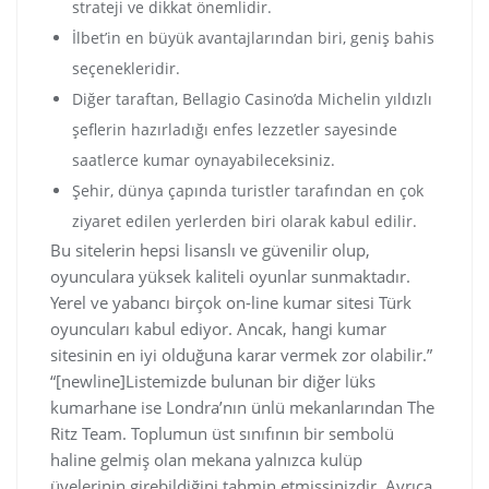
strateji ve dikkat önemlidir.
İlbet’in en büyük avantajlarından biri, geniş bahis
seçenekleridir.
Diğer taraftan, Bellagio Casino’da Michelin yıldızlı
şeflerin hazırladığı enfes lezzetler sayesinde
saatlerce kumar oynayabileceksiniz.
Şehir, dünya çapında turistler tarafından en çok
ziyaret edilen yerlerden biri olarak kabul edilir.
Bu sitelerin hepsi lisanslı ve güvenilir olup,
oyunculara yüksek kaliteli oyunlar sunmaktadır.
Yerel ve yabancı birçok on-line kumar sitesi Türk
oyuncuları kabul ediyor. Ancak, hangi kumar
sitesinin en iyi olduğuna karar vermek zor olabilir.”
“[newline]Listemizde bulunan bir diğer lüks
kumarhane ise Londra’nın ünlü mekanlarından The
Ritz Team. Toplumun üst sınıfının bir sembolü
haline gelmiş olan mekana yalnızca kulüp
üyelerinin girebildiğini tahmin etmişsinizdir. Ayrıca,