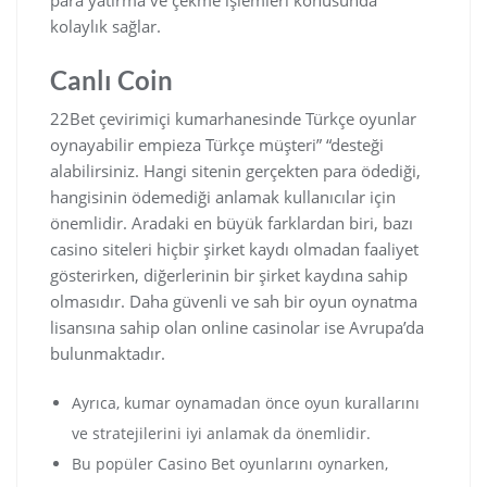
kolaylık sağlar.
Canlı Coin
22Bet çevirimiçi kumarhanesinde Türkçe oyunlar
oynayabilir empieza Türkçe müşteri” “desteği
alabilirsiniz. Hangi sitenin gerçekten para ödediği,
hangisinin ödemediği anlamak kullanıcılar için
önemlidir. Aradaki en büyük farklardan biri, bazı
casino siteleri hiçbir şirket kaydı olmadan faaliyet
gösterirken, diğerlerinin bir şirket kaydına sahip
olmasıdır. Daha güvenli ve sah bir oyun oynatma
lisansına sahip olan online casinolar ise Avrupa’da
bulunmaktadır.
Ayrıca, kumar oynamadan önce oyun kurallarını
ve stratejilerini iyi anlamak da önemlidir.
Bu popüler Casino Bet oyunlarını oynarken,