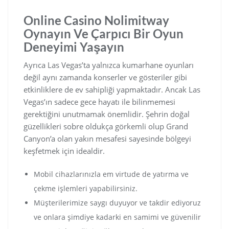
Online Casino Nolimitway
Oynayın Ve Çarpıcı Bir Oyun
Deneyimi Yaşayın
Ayrıca Las Vegas’ta yalnızca kumarhane oyunları
değil aynı zamanda konserler ve gösteriler gibi
etkinliklere de ev sahipliği yapmaktadır. Ancak Las
Vegas’ın sadece gece hayatı ile bilinmemesi
gerektiğini unutmamak önemlidir. Şehrin doğal
güzellikleri sobre oldukça görkemli olup Grand
Canyon’a olan yakın mesafesi sayesinde bölgeyi
keşfetmek için idealdir.
Mobil cihazlarınızla em virtude de yatırma ve
çekme işlemleri yapabilirsiniz.
Müşterilerimize saygı duyuyor ve takdir ediyoruz
ve onlara şimdiye kadarki en samimi ve güvenilir