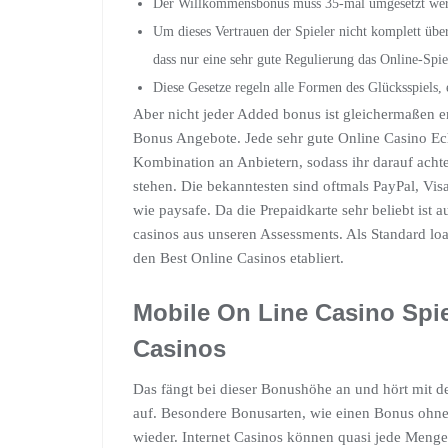
Der Willkommensbonus muss 35-mal umgesetzt werd
Um dieses Vertrauen der Spieler nicht komplett über
dass nur eine sehr gute Regulierung das Online-Spie
Diese Gesetze regeln alle Formen des Glücksspiels, 
Aber nicht jeder Added bonus ist gleichermaßen e
Bonus Angebote. Jede sehr gute Online Casino Echt
Kombination an Anbietern, sodass ihr darauf achte
stehen. Die bekanntesten sind oftmals PayPal, Vi
wie paysafe. Da die Prepaidkarte sehr beliebt ist au
casinos aus unseren Assessments. Als Standard loa
den Best Online Casinos etabliert.
Mobile On Line Casino Spi
Casinos
Das fängt bei dieser Bonushöhe an und hört mit
auf. Besondere Bonusarten, wie einen Bonus ohne 
wieder. Internet Casinos können quasi jede Meng