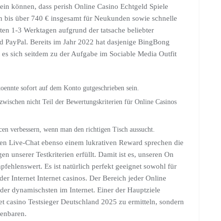
sein können, dass perish Online Casino Echtgeld Spiele
on bis über 740 € insgesamt für Neukunden sowie schnelle
en 1-3 Werktagen aufgrund der tatsache beliebter
 PayPal. Bereits im Jahr 2022 hat dasjenige BingBong
 es sich seitdem zu der Aufgabe im Sociable Media Outfit
ennte sofort auf dem Konto gutgeschrieben sein.
zwischen nicht Teil der Bewertungskriterien für Online Casinos
en verbessern, wenn man den richtigen Tisch aussucht.
en Live-Chat ebenso einem lukrativen Reward sprechen die
n unserer Testkriterien erfüllt. Damit ist es, unseren On
fehlenswert. Es ist natürlich perfekt geeignet sowohl für
der Internet Internet casinos. Der Bereich jeder Online
 der dynamischsten im Internet. Einer der Hauptziele
ernet casino Testsieger Deutschland 2025 zu ermitteln, sondern
fenbaren.