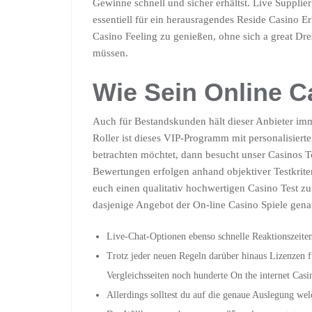
Gewinne schnell und sicher erhältst. Live Supplie
essentiell für ein herausragendes Reside Casino Er
Casino Feeling zu genießen, ohne sich a great Dr
müssen.
Wie Sein Online C
Auch für Bestandskunden hält dieser Anbieter imm
Roller ist dieses VIP-Programm mit personalisier
betrachten möchtet, dann besucht unser Casinos 
Bewertungen erfolgen anhand objektiver Testkrite
euch einen qualitativ hochwertigen Casino Test zu 
dasjenige Angebot der On-line Casino Spiele gen
Live-Chat-Optionen ebenso schnelle Reaktionszeiten
Trotz jeder neuen Regeln darüber hinaus Lizenzen fü
Vergleichsseiten noch hunderte On the internet Casi
Allerdings solltest du auf die genaue Auslegung wel