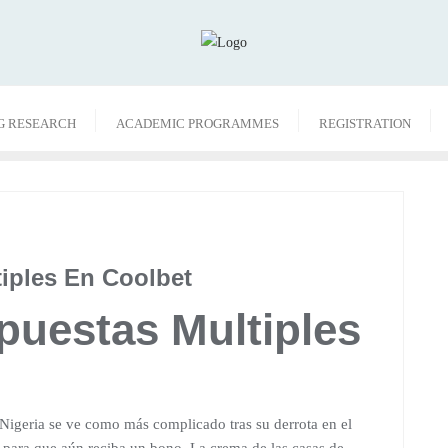
G RESEARCH
ACADEMIC PROGRAMMES
REGISTRATION
iples En Coolbet
puestas Multiples
 Nigeria se ve como más complicado tras su derrota en el